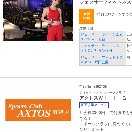
ジェクサーフィットネス
会員
特典はログインする
特典
対象店舗
ジェクサー・ライトジム＆
宮
スパ２４ 仙台
ビ
ジェクサー・ライトジム
秋
メトロポリタン秋田
タ
ジェクサー・フィットネス
埼
＆スパ 戸田公園
申込No. 5093136
フィットネス > スポーツクラブ
アクトスＷｉｌｌ＿Ｇ
画面提示クーポン
月会費3300円～で何度で
きる！
スポーツクラブは初めてと
かりサポート！