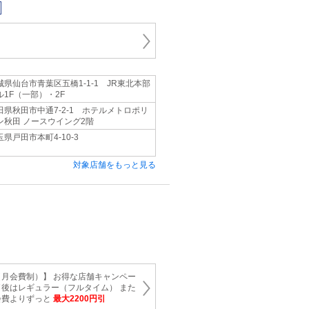
城県仙台市青葉区五橋1-1-1 JR東北本部
ル1F（一部）・2F
田県秋田市中通7-2-1 ホテルメトロポリ
ン秋田 ノースウイング2階
玉県戸田市本町4-10-3
対象店舗をもっと見る
月会費制）】 お得な店舗キャンペー
後はレギュラー（フルタイム） また
会費よりずっと
最大2200円引