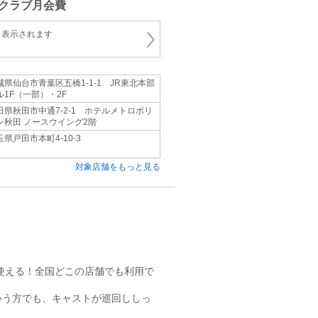
クラブ月会費
と表示されます
城県仙台市青葉区五橋1-1-1 JR東北本部
ル1F（一部）・2F
田県秋田市中通7-2-1 ホテルメトロポリ
ン秋田 ノースウイング2階
玉県戸田市本町4-10-3
対象店舗をもっと見る
も使える！全国どこの店舗でも利用で
いう方でも、キャストが巡回ししっ