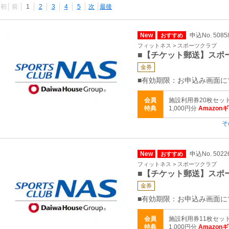
最初
前
1
2
3
4
5
次
最後
New
申込No. 5085
おすすめ
フィットネス > スポーツクラブ
■【チケット郵送】スポ
金券
■有効期限：お申込み画面に
会員
施設利用券20枚セッ
特典
1,000円分
Amazon
そ
New
申込No. 5022
おすすめ
フィットネス > スポーツクラブ
■【チケット郵送】スポ
金券
■有効期限：お申込み画面に
会員
施設利用券11枚セッ
特典
1,000円分
Amazon