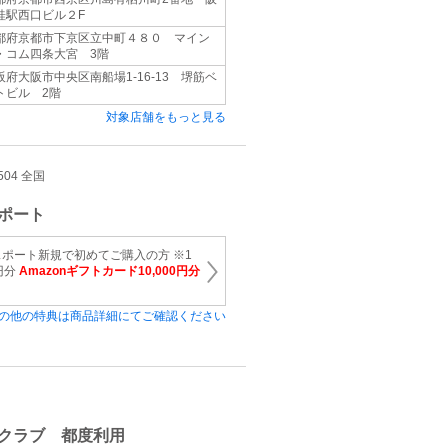
桂駅西口ビル２F
都府京都市下京区立中町４８０ マイン
・コム四条大宮 3階
阪府大阪市中央区南船場1-16-13 堺筋ベ
トビル 2階
対象店舗をもっと見る
504 全国
ポート
ポート新規で初めてご購入の方 ※1
円分
Amazonギフトカード10,000円分
の他の特典は商品詳細にてご確認ください
クラブ 都度利用