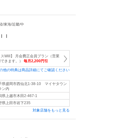
北陸/東海/近畿/中
ｌｌ
Will】 月会費正会員プラン（営業
用できます。）
毎月2,200円引
の他の特典は商品詳細にてご確認ください
手県盛岡市西仙北1-38-10 マイヤタウン
ラン内
潟県上越市木田2-467-1
野県上田市岩下235
対象店舗をもっと見る