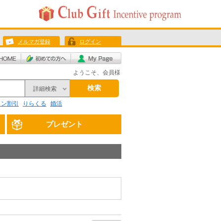
メルマガ登録
ログイン
ようこそ、会員様
検索
詳細検索
リン割引
りらくる
婚活
プレゼント