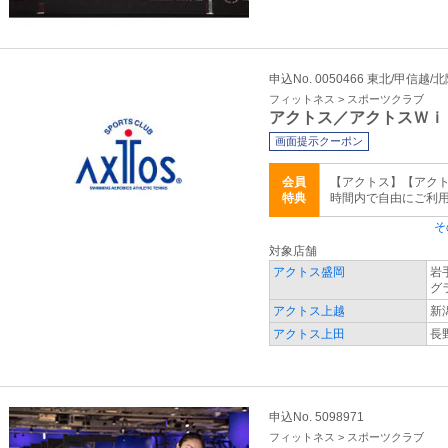
申込No. 0050466 東北/甲信越/
フィットネス > スポーツクラブ
アクトス／アクトスＷｉ
画面提示クーポン
会員
【アクトス】【アクトス
特典
時間内で自由にご利
そ
対象店舗
アクトス盛岡
岩
グ
アクトス上越
新
アクトス上田
長
申込No. 5098971
フィットネス > スポーツクラブ