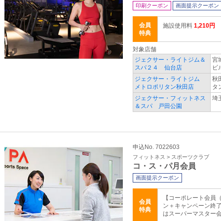
印刷クーポン
画面提示クーポン
会員
施設使用料
1,210円
特典
対象店舗
ジェクサー・ライトジム＆
宮
スパ２４ 仙台店
ビ
ジェクサー・ライトジム
秋
メトロポリタン秋田店
タ
ジェクサー・フィットネス
埼
＆スパ 戸田公園
申込No. 7022603
フィットネス > スポーツクラブ
コ・ス・パ月会員
画面提示クーポン
【コーポレート会員（
会員
ン＋キャンペーン終了
特典
はスーパーマスター