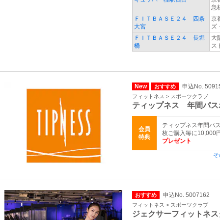
急
ＦＩＴＢＡＳＥ２４ 四条
京
大宮
ズ
ＦＩＴＢＡＳＥ２４ 長堀
大
橋
ス
New
申込No. 5091
おすすめ
フィットネス > スポーツクラブ
ティップネス 年間パス
ティップネス年間パス
会員
枚ご購入毎に10,000
特典
プレゼント
そ
申込No. 5007162
おすすめ
フィットネス > スポーツクラブ
ジェクサーフィットネス