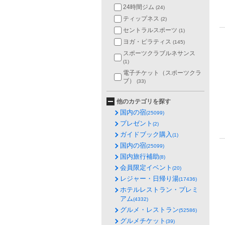
24時間ジム
(24)
ティップネス
(2)
セントラルスポーツ
(1)
ヨガ・ピラティス
(145)
スポーツクラブルネサンス
(1)
電子チケット（スポーツクラ
ブ）
(33)
他のカテゴリを探す
国内の宿
(25099)
プレゼント
(2)
ガイドブック購入
(1)
国内の宿
(25099)
国内旅行補助
(8)
会員限定イベント
(20)
レジャー・日帰り湯
(17436)
ホテルレストラン・プレミ
アム
(4332)
グルメ・レストラン
(52586)
グルメチケット
(39)