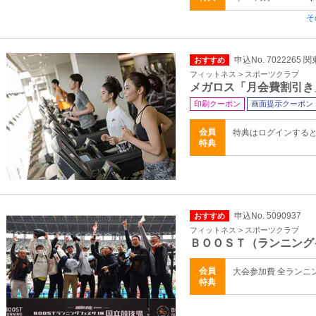
そ
申込No. 7022265 
おすすめ
フィットネス > スポーツクラブ
メガロス「月会費割引き
印刷クーポン
画面提示クーポン
会員
特典はログインする
特典
申込No. 5090937
おすすめ
フィットネス > スポーツクラブ
ＢＯＯＳＴ（ランニング
会員
大会参加費 全ランニ
特典