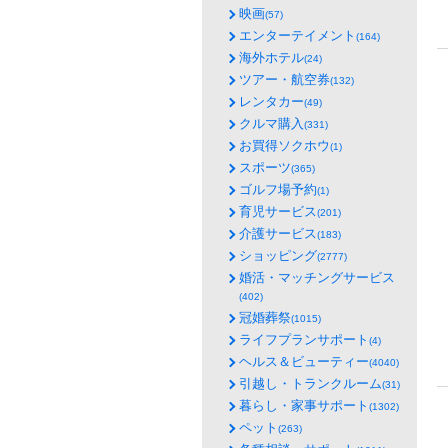
映画
(57)
エンターテイメント
(164)
海外ホテル
(24)
ツアー・航空券
(132)
レンタカー
(49)
クルマ購入
(331)
お買得ソクホウ
(1)
スポーツ
(365)
ゴルフ場予約
(1)
育児サービス
(201)
介護サービス
(183)
ショッピング
(2777)
婚活・マッチングサービス
(402)
冠婚葬祭
(1015)
ライフプランサポート
(4)
ヘルス＆ビューティー
(4040)
引越し・トランクルーム
(31)
暮らし・家事サポート
(1302)
ペット
(263)