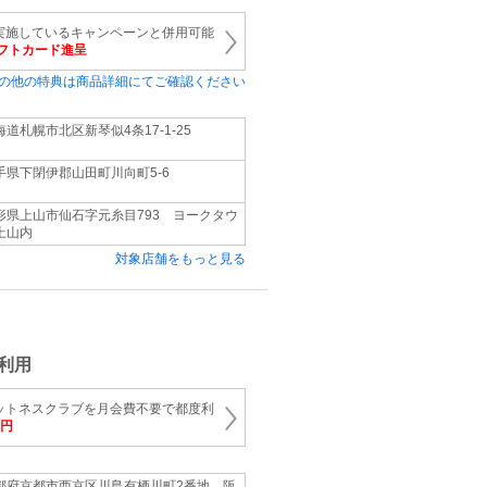
実施しているキャンペーンと併用可能
nギフトカード進呈
の他の特典は商品詳細にてご確認ください
海道札幌市北区新琴似4条17-1-25
手県下閉伊郡山田町川向町5-6
形県上山市仙石字元糸目793 ヨークタウ
上山内
対象店舗をもっと見る
利用
ットネスクラブを月会費不要で都度利
0円
都府京都市西京区川島有栖川町2番地 阪