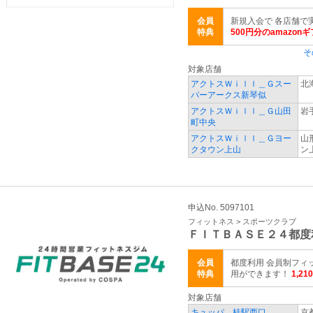
会員
新規入会で 各店舗で
特典
500円分のamazo
そ
対象店舗
アクトスＷｉｌｌ＿Ｇスー
北
パーアークス新琴似
アクトスＷｉｌｌ＿Ｇ山田
岩
町中央
アクトスＷｉｌｌ＿Ｇヨー
山
クタウン上山
ン
申込No. 5097101
フィットネス > スポーツクラブ
ＦＩＴＢＡＳＥ２４都度
会員
都度利用 会員制フィ
特典
用ができます！
1,21
対象店舗
キュッパ 桂駅西口
京