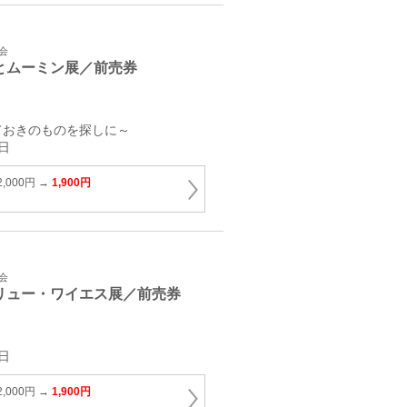
会
とムーミン展／前売券
ておきのものを探しに～
日
,000円 →
1,900円
会
リュー・ワイエス展／前売券
日
,000円 →
1,900円