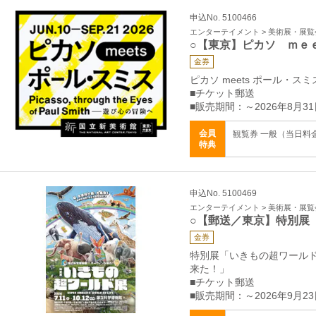
申込No. 5100466
エンターテイメント > 美術展・展覧
○【東京】ピカソ ｍｅ
金券
ピカソ meets ポール・
■チケット郵送
■販売期間：～2026年8月31
会員
観覧券 一般（当日料金）
特典
申込No. 5100469
エンターテイメント > 美術展・展覧
○【郵送／東京】特別展
金券
特別展「いきもの超ワール
来た！」
■チケット郵送
■販売期間：～2026年9月23