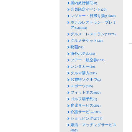
国内旅行補助
(8)
会員限定イベント
(20)
レジャー・日帰り湯
(17466)
ホテルレストラン・プレミ
アム
(4334)
グルメ・レストラン
(52573)
グルメチケット
(39)
映画
(57)
海外ホテル
(24)
ツアー・航空券
(132)
レンタカー
(49)
クルマ購入
(331)
お買得ソクホウ
(1)
スポーツ
(365)
フィットネス
(950)
ゴルフ場予約
(1)
育児サービス
(201)
介護サービス
(183)
ショッピング
(2777)
婚活・マッチングサービス
(402)