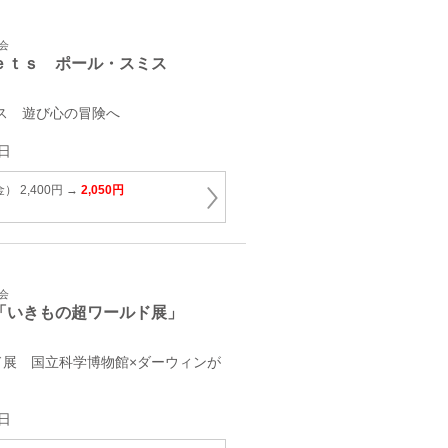
会
ｅｔｓ ポール・スミス
スミス 遊び心の冒険へ
日
 2,400円 →
2,050円
会
「いきもの超ワールド展」
ド展 国立科学博物館×ダーウィンが
日