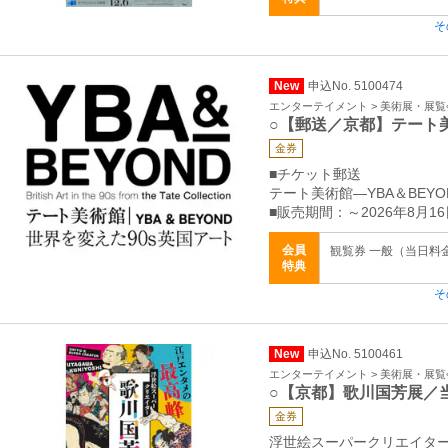
そ
New
申込No. 5100474
エンターテイメント > 美術展・展覧
○【郵送／京都】テート
金券
■チケット郵送
テート美術館―YBA＆BEYO
■販売期間：～2026年8月16
会員
観覧券 一般（当日料金）
特典
そ
New
申込No. 5100461
エンターテイメント > 美術展・展覧
○【京都】歌川国芳展／
金券
浮世絵スーパークリエイター