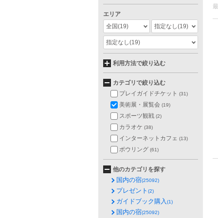
エリア
全国
(19)
指定なし
(19)
指定なし
(19)
利用方法で絞り込む
カテゴリで絞り込む
プレイガイドチケット
(31)
美術展・展覧会
(19)
スポーツ観戦
(2)
カラオケ
(38)
インターネットカフェ
(13)
ボウリング
(61)
他のカテゴリを探す
国内の宿
(25092)
プレゼント
(2)
ガイドブック購入
(1)
国内の宿
(25092)