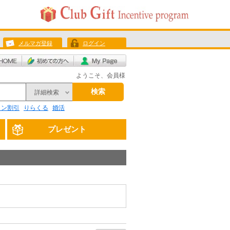
メルマガ登録
ログイン
ようこそ、会員様
検索
詳細検索
リン割引
りらくる
婚活
プレゼント