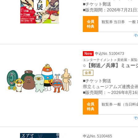
■チケット郵送
■販売期間：2026年7月21日1
会員
観覧券 当日券 一般 1
特典
そ
New
申込No. 5100473
エンターテイメント > 美術展・展覧
○【郵送／兵庫】ミュー
金券
■チケット郵送
県立ミュージアムズ連携企
■販売期間：～2026年8月16
会員
観覧券 一般（当日料金）
特典
そ
申込No. 5100465