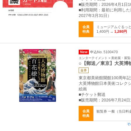
■販売期間：2026年4月1日10
■利用期間：最初に利用した
2027年3月31日）
会員
ミュージアムぐるっと
特典
1,400円 →
1,280円
New
申込No. 5100470
エンターテイメント > 美術展・展覧
○【郵送／東京】大英博
金券
東京都美術館開館100周年
大英博物館日本美術コレク
絵画
■チケット郵送
■販売期間：2026年7月24日
会員
観覧券 一般（当日料金）
特典
そ