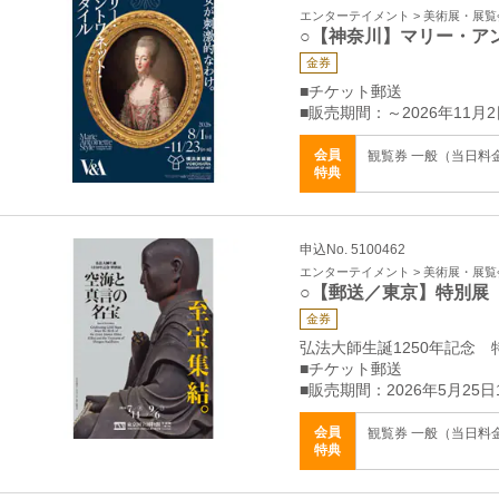
エンターテイメント > 美術展・展覧
○【神奈川】マリー・ア
金券
■チケット郵送
■販売期間：～2026年11月2
会員
観覧券 一般（当日料金）
特典
申込No. 5100462
エンターテイメント > 美術展・展覧
○【郵送／東京】特別展
金券
弘法大師生誕1250年記念
■チケット郵送
■販売期間：2026年5月25日
会員
観覧券 一般（当日料金）
特典