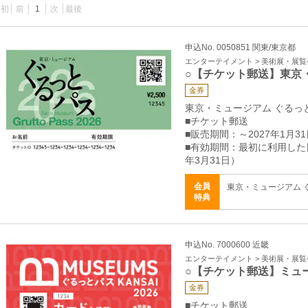
最初
前
1
次
最後
申込No. 0050851 関東/東京都
エンターテイメント > 美術展・展覧
○【チケット郵送】東京
金券
東京・ミュージアム ぐるっと
■チケット郵送
■販売期間：～2027年1月31
■有効期間：最初に利用した
年3月31日）
会員
東京・ミュージアム ぐる
特典
申込No. 7000600 近畿
エンターテイメント > 美術展・展覧
○【チケット郵送】ミュ
金券
■チケット郵送