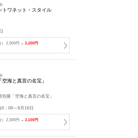
会
ントワネット・スタイル
日
 2,500円 →
2,200円
会
「空海と真言の名宝」
 特別展「空海と真言の名宝」
10：00～8月16日
 2,300円 →
2,100円