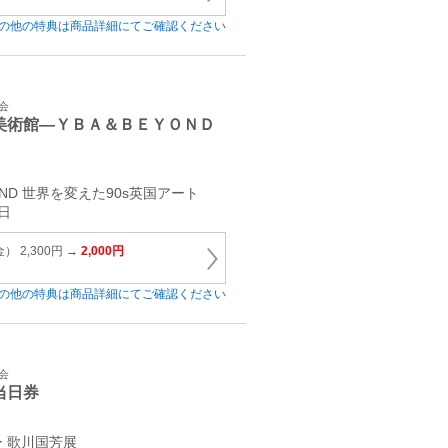
の他の特典は商品詳細にてご確認ください
会
美術館―ＹＢＡ＆ＢＥＹＯＮＤ
ND 世界を変えた90s英国アート
日
 2,300円 →
2,000円
の他の特典は商品詳細にてご確認ください
会
当日券
 歌川国芳展