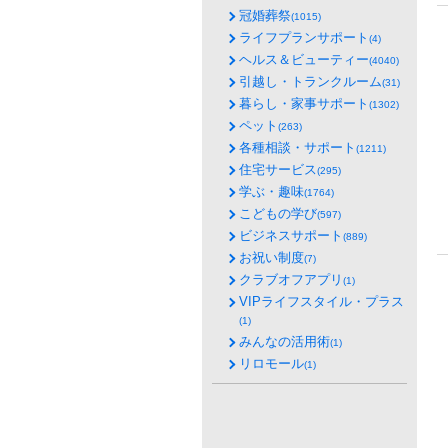
冠婚葬祭
(1015)
ライフプランサポート
(4)
ヘルス＆ビューティー
(4040)
引越し・トランクルーム
(31)
暮らし・家事サポート
(1302)
ペット
(263)
各種相談・サポート
(1211)
住宅サービス
(295)
学ぶ・趣味
(1764)
こどもの学び
(597)
ビジネスサポート
(889)
お祝い制度
(7)
クラブオフアプリ
(1)
VIPライフスタイル・プラス
(1)
みんなの活用術
(1)
リロモール
(1)