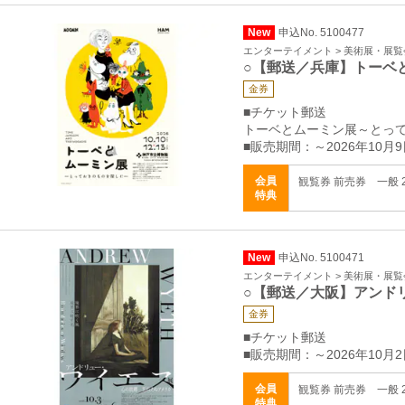
New
申込No. 5100477
エンターテイメント > 美術展・展覧
○【郵送／兵庫】トーベ
金券
■チケット郵送
トーベとムーミン展～とっ
■販売期間：～2026年10月9
会員
観覧券 前売券 一般 2
特典
New
申込No. 5100471
エンターテイメント > 美術展・展覧
○【郵送／大阪】アンド
金券
■チケット郵送
■販売期間：～2026年10月2
会員
観覧券 前売券 一般 2
特典