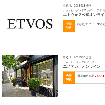
申込No. 5083521 全国
ショッピング > ドラッグストア/日
エトヴォス公式オンライ
会員
特典はログインする
特典
申込No. 7011360 全国
ショッピング > グルメ・酒
エノテカ・オンライン
会員
通常価格商品
7％OFF
特典