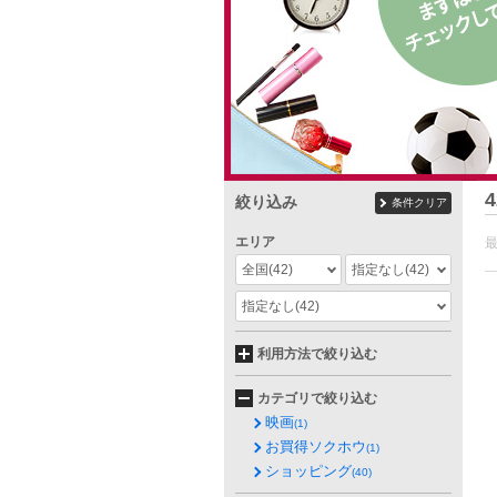
4
絞り込み
条件クリア
エリア
全国
(42)
指定なし
(42)
指定なし
(42)
利用方法で絞り込む
カテゴリで絞り込む
映画
(1)
お買得ソクホウ
(1)
ショッピング
(40)