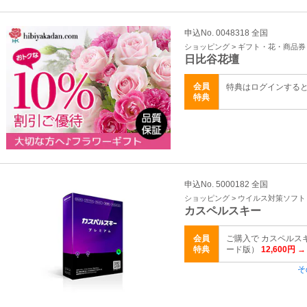
申込No. 0048318 全国
ショッピング > ギフト・花・商品券
日比谷花壇
会員
特典はログインする
特典
申込No. 5000182 全国
ショッピング > ウイルス対策ソフト
カスペルスキー
会員
ご購入で カスペルスキ
特典
ード版）
12,600円 →
そ