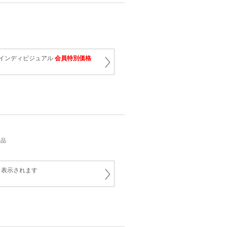
- インディビジュアル
会員特別価格
用品
と表示されます