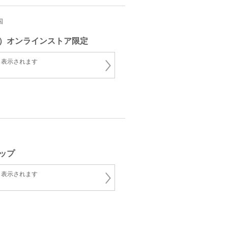
国
ネ
）オンラインストア限定
と表示されます
ネ
ップ
と表示されます