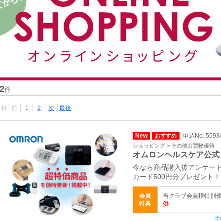
2
件
最初
前
1
2
次
最後
New
申込No. 5593
おすすめ
ショッピング > その他お買物優待
オムロンヘルスケア公式
今なら商品購入後アンケート
カード500円分プレゼント！
会員
当クラブ会員様特別
特典
供
そ