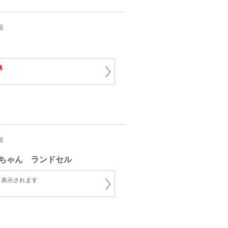
国
格
国
ちゃん ランドセル
と表示されます