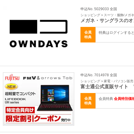
申込No. 5029033 全国
ショッピング > スーツ・服飾/メガ
メガネ・サングラスのオ
会員
特典はログインする
特典
申込No. 7014978 全国
ショッピング > 家電・パソコン販売
富士通公式直販サイト 
会員
会員特典
会員特別価
特典