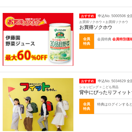
申込No. 5000506 全
おすすめ
お買得ソクホウ > お買得ソクホウ
お買得ソクホウ
会員
会員特典
会員特別価
特典
申込No. 5034629 全
おすすめ
ショッピング > こども用品
背中にぴったりフィット
会員
特典はログインする
特典