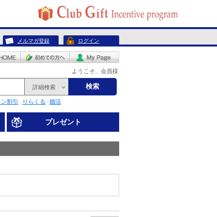
メルマガ登録
ログイン
ようこそ、会員様
検索
詳細検索
リン割引
りらくる
婚活
プレゼント