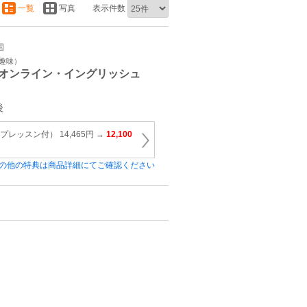
一覧
写真
表示件数
国
・趣味）
オンライン・イングリッシュ
後
レッスン付） 14,465円 →
12,100
の他の特典は商品詳細にてご確認ください