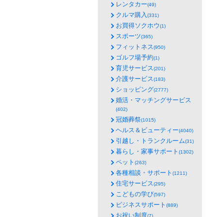
レンタカー
(49)
クルマ購入
(331)
お買得ソクホウ
(1)
スポーツ
(365)
フィットネス
(950)
ゴルフ場予約
(1)
育児サービス
(201)
介護サービス
(183)
ショッピング
(2777)
婚活・マッチングサービス
(402)
冠婚葬祭
(1015)
ヘルス＆ビューティー
(4040)
引越し・トランクルーム
(31)
暮らし・家事サポート
(1302)
ペット
(263)
各種相談・サポート
(1211)
住宅サービス
(295)
こどもの学び
(597)
ビジネスサポート
(889)
お祝い制度
(7)