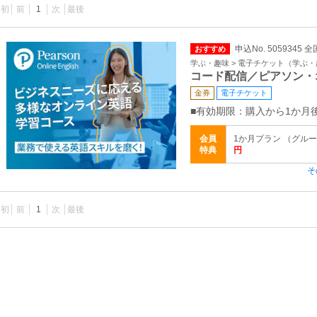
最初
前
1
次
最後
申込No. 5059345 全
おすすめ
学ぶ・趣味 > 電子チケット（学ぶ
コード配信／ピアソン・
金券
電子チケット
■有効期限：購入から1か月
会員
1か月プラン （グループ
特典
円
そ
最初
前
1
次
最後