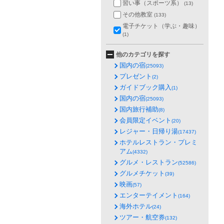
習い事（スポーツ系）
(13)
その他教室
(133)
電子チケット（学ぶ・趣味）
(1)
他のカテゴリを探す
国内の宿
(25093)
プレゼント
(2)
ガイドブック購入
(1)
国内の宿
(25093)
国内旅行補助
(8)
会員限定イベント
(20)
レジャー・日帰り湯
(17437)
ホテルレストラン・プレミ
アム
(4332)
グルメ・レストラン
(52586)
グルメチケット
(39)
映画
(57)
エンターテイメント
(164)
海外ホテル
(24)
ツアー・航空券
(132)