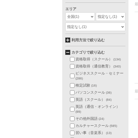
エリア
全国
(1)
指定なし
(1)
指定なし
(1)
利用方法で絞り込む
カテゴリで絞り込む
資格取得（スクール）
(134)
資格取得（通信教育）
(340)
ビジネススクール・セミナー
(286)
検定試験
(16)
パソコンスクール
(36)
英語（スクール）
(84)
英語（通信・オンライン）
(99)
その他外国語
(24)
カルチャースクール
(585)
習い事（音楽系）
(13)