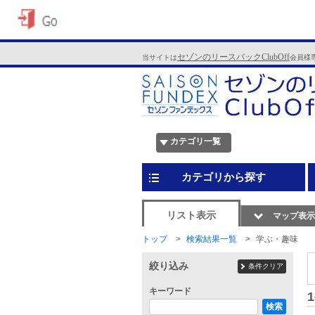
セゾンのリースバックClubOff
当サイトは
会員様
カテゴリ一覧
カテゴリから探す
リスト表示
マップ表示
トップ
検索結果一覧
学ぶ・趣味
絞り込み
条件クリア
キーワード
1
検索