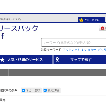
専用優待サービスです。
VIP会員登録
注目キーワード
アウトレット
レンタカー
ガソ
人気・話題のサービス
マップで探す
選択中の条件：
学ぶ・趣味
検定試験
6
件