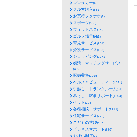
レンタカー
(49)
クルマ購入
(331)
お買得ソクホウ
(1)
スポーツ
(365)
フィットネス
(950)
ゴルフ場予約
(1)
育児サービス
(201)
介護サービス
(183)
ショッピング
(2773)
婚活・マッチングサービス
(402)
冠婚葬祭
(1015)
ヘルス＆ビューティー
(4041)
引越し・トランクルーム
(31)
暮らし・家事サポート
(1303)
ペット
(263)
各種相談・サポート
(1211)
住宅サービス
(295)
こどもの学び
(597)
ビジネスサポート
(889)
お祝い制度
(7)