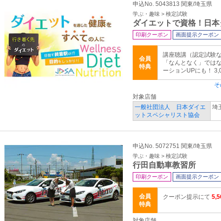
申込No. 5043813 関東/埼玉県
学ぶ・趣味 > 検定試験
ダイエットで資格！日本
印刷クーポン
画面提示クーポン
講座聴講（認定試験な
会員
「なんとなく」では
特典
ーションUPにも！ 3,
そ
対象店舗
一般社団法人 日本ダイエ
埼玉
ットスペシャリスト協会
申込No. 5072751 関東/埼玉県
学ぶ・趣味 > 検定試験
行田自動車教習所
印刷クーポン
画面提示クーポン
会員
クーポン提示にて
5,
特典
対象店舗