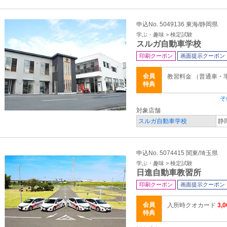
申込No. 5049136 東海/静岡県
学ぶ・趣味 > 検定試験
スルガ自動車学校
印刷クーポン
画面提示クーポン
会員
教習料金 （普通車・
特典
そ
対象店舗
スルガ自動車学校
静
申込No. 5074415 関東/埼玉県
学ぶ・趣味 > 検定試験
日進自動車教習所
印刷クーポン
画面提示クーポン
会員
入所時クオカード
3
特典