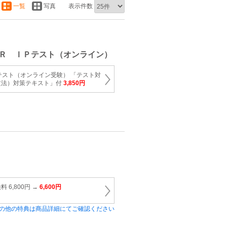
一覧
写真
表示件数
Ｒ ＩＰテスト（オンライン）
 IPテスト（オンライン受験） 「テスト対
彙文法）対策テキスト」付
3,850円
6,800円 →
6,600円
の他の特典は商品詳細にてご確認ください