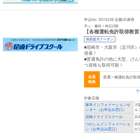
申込No. 5074338 近畿/兵庫県
学ぶ・趣味 > 検定試験
【各種運転免許取得教習
画面提示クーポン
■尼崎市・大阪市（淀川区
発着！
■普通免許の他に大型、け
つ資格も取得可能！
会員
普通一種運転免許取
特典
そ
対象店舗
塚本インフォメーションセ
大
ンター（お申込み窓口）
ル
尼崎ドライブスクール
兵
つかしんインフォメーショ
兵
ン（お申込み窓口）
が