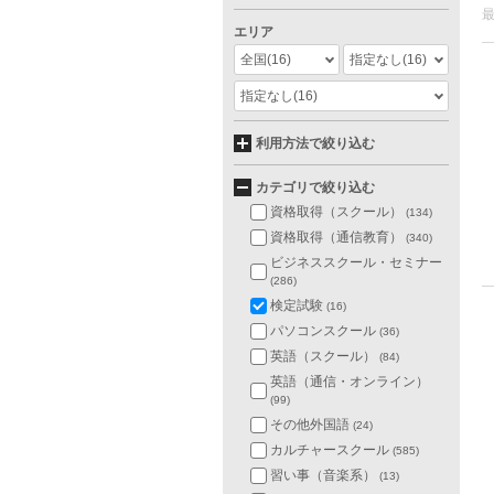
エリア
全国
(16)
指定なし
(16)
指定なし
(16)
利用方法で絞り込む
カテゴリで絞り込む
資格取得（スクール）
(134)
資格取得（通信教育）
(340)
ビジネススクール・セミナー
(286)
検定試験
(16)
パソコンスクール
(36)
英語（スクール）
(84)
英語（通信・オンライン）
(99)
その他外国語
(24)
カルチャースクール
(585)
習い事（音楽系）
(13)