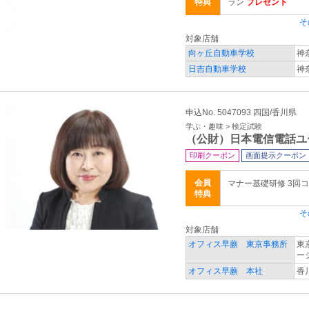
特典
ラン
プレゼント
そ
対象店舗
向ヶ丘自動車学校
神
日吉自動車学校
神
申込No. 5047093 四国/香川県
学ぶ・趣味 > 検定試験
（公財）日本電信電話ユ
印刷クーポン
画面提示クーポン
会員
マナー基礎研修 3回
特典
そ
対象店舗
オフィス早蕨 東京事務所
東
ー
オフィス早蕨 本社
香