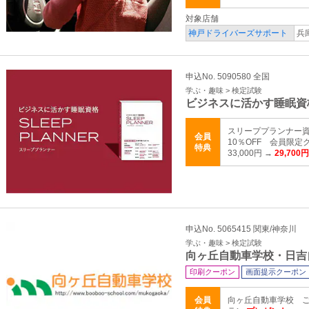
対象店舗
神戸ドライバーズサポート
兵
申込No. 5090580 全国
学ぶ・趣味 > 検定試験
ビジネスに活かす睡眠資
スリーププランナー資
会員
10％OFF 会員限定クー
特典
33,000円 →
29,700円
申込No. 5065415 関東/神奈川
学ぶ・趣味 > 検定試験
向ヶ丘自動車学校・日吉
印刷クーポン
画面提示クーポン
会員
向ヶ丘自動車学校 ご入