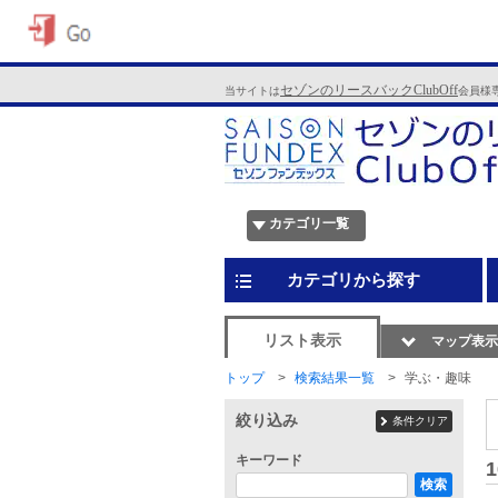
セゾンのリースバックClubOff
当サイトは
会員様
カテゴリ一覧
カテゴリから探す
リスト表示
マップ表示
トップ
検索結果一覧
学ぶ・趣味
絞り込み
条件クリア
キーワード
1
検索