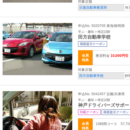
対象店舗
日進自動車教習所
埼
申込No. 5020705 東海/静岡県
学ぶ・趣味 > 検定試験
田方自動車学校
画面提示クーポン
会員
教習料金
10,000円引
特典
対象店舗
田方自動車学校
静
申込No. 5042457 近畿/兵庫県
学ぶ・趣味 > 検定試験
神戸ドライバーズサポー
印刷クーポン
画面提示クーポン
会員
10時間コース 57,
特典