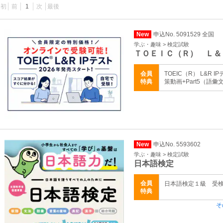
最初
前
1
次
最後
New
申込No. 5091529 全国
学ぶ・趣味 > 検定試験
ＴＯＥＩＣ（Ｒ） Ｌ＆
会員
TOEIC（R） L&R
特典
策動画+Part5（語
New
申込No. 5593602
学ぶ・趣味 > 検定試験
日本語検定
会員
日本語検定１級 受検料 
特典
そ