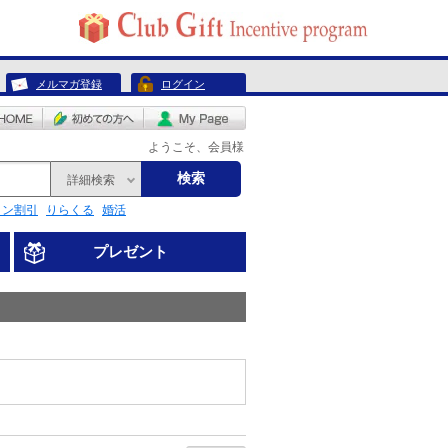
メルマガ登録
ログイン
ようこそ、会員様
検索
詳細検索
リン割引
りらくる
婚活
プレゼント