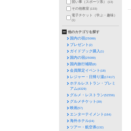
習い事（スポーツ系）
(13)
その他教室
(133)
電子チケット（学ぶ・趣味）
(1)
他のカテゴリを探す
国内の宿
(25089)
プレゼント
(2)
ガイドブック購入
(1)
国内の宿
(25089)
国内旅行補助
(8)
会員限定イベント
(18)
レジャー・日帰り湯
(17417)
ホテルレストラン・プレミ
アム
(4329)
グルメ・レストラン
(52556)
グルメチケット
(39)
映画
(57)
エンターテイメント
(164)
海外ホテル
(24)
ツアー・航空券
(132)