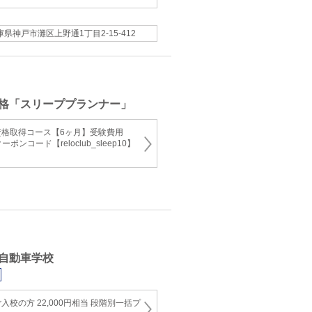
庫県神戸市灘区上野通1丁目2-15-412
格「スリーププランナー」
格取得コース【6ヶ月】受験費用
ポンコード【reloclub_sleep10】
自動車学校
校の方 22,000円相当 段階別一括プ