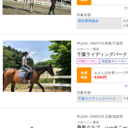
特典
そ
対象店舗
明石乗馬協会
兵
公
申込No. 5064716 関東/千葉県
スポーツ > 乗馬
千葉ライディングパーク
印刷クーポン
画面提示クーポン
会員
おさんぽ外乗コース平日(
特典
9,000円
そ
対象店舗
千葉ライディングパーク
千
申込No. 5085018 近畿/滋賀県
スポーツ > 乗馬
乗馬クラブ ハーモニー