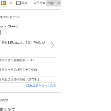
一覧
写真
表示件数
/東海/近畿/中国/
ットワーク
 身長125cm以上、7歳～70歳の方
城県仙台市泉区明通1-1-17
城県仙台市若林区井土字沼向1
玉県北足立郡伊奈町小室751-2
対象店舗をもっと見る
/福岡県
馬クラブ