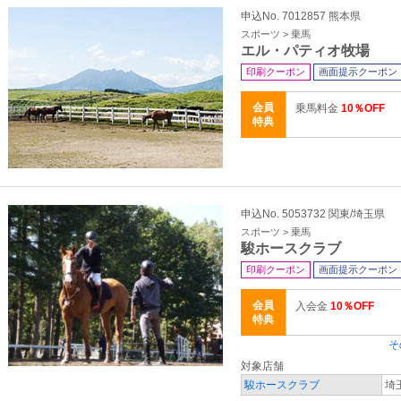
申込No. 7012857 熊本県
スポーツ > 乗馬
エル・パティオ牧場
印刷クーポン
画面提示クーポン
会員
乗馬料金
10％OFF
特典
申込No. 5053732 関東/埼玉県
スポーツ > 乗馬
駿ホースクラブ
印刷クーポン
画面提示クーポン
会員
入会金
10％OFF
特典
そ
対象店舗
駿ホースクラブ
埼