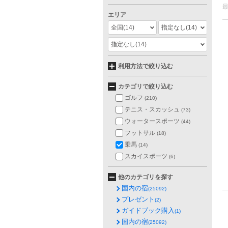
エリア
全国
(14)
指定なし
(14)
指定なし
(14)
利用方法で絞り込む
カテゴリで絞り込む
ゴルフ
(210)
テニス・スカッシュ
(73)
ウォータースポーツ
(44)
フットサル
(18)
乗馬
(14)
スカイスポーツ
(6)
他のカテゴリを探す
国内の宿
(25092)
プレゼント
(2)
ガイドブック購入
(1)
国内の宿
(25092)