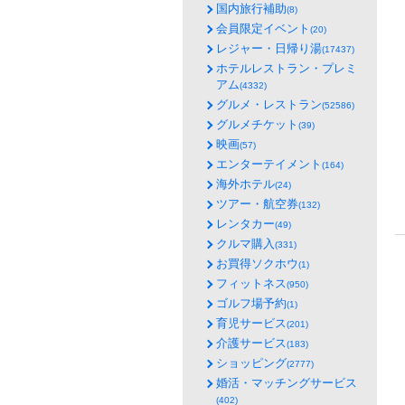
国内旅行補助
(8)
会員限定イベント
(20)
レジャー・日帰り湯
(17437)
ホテルレストラン・プレミ
アム
(4332)
グルメ・レストラン
(52586)
グルメチケット
(39)
映画
(57)
エンターテイメント
(164)
海外ホテル
(24)
ツアー・航空券
(132)
レンタカー
(49)
クルマ購入
(331)
お買得ソクホウ
(1)
フィットネス
(950)
ゴルフ場予約
(1)
育児サービス
(201)
介護サービス
(183)
ショッピング
(2777)
婚活・マッチングサービス
(402)