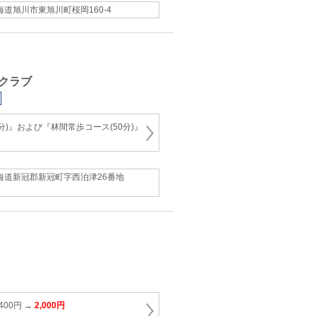
海道旭川市東旭川町桜岡160-4
クラブ
分)』および『林間常歩コース(50分)』
海道新冠郡新冠町字西泊津26番地
400円 →
2,000円