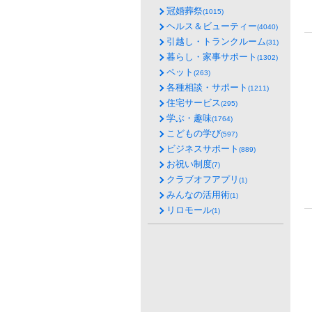
冠婚葬祭
(1015)
ヘルス＆ビューティー
(4040)
引越し・トランクルーム
(31)
暮らし・家事サポート
(1302)
ペット
(263)
各種相談・サポート
(1211)
住宅サービス
(295)
学ぶ・趣味
(1764)
こどもの学び
(597)
ビジネスサポート
(889)
お祝い制度
(7)
クラブオフアプリ
(1)
みんなの活用術
(1)
リロモール
(1)