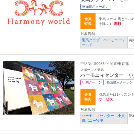
画面提示クーポン
会員
乗馬コース 馬とのふ
特典
を除く）
無料
対象店舗
乗馬クラブ ハーモニーワ
兵
ールド
申込No. 5068344 関東/東京都
スポーツ > 乗馬
ハーモニィセンター 小
印刷クーポン
画面提示クーポン
会員
引馬またはレッスンを
特典
サービス
対象店舗
ハーモニィセンター 小貝
茨
川ポニー牧場