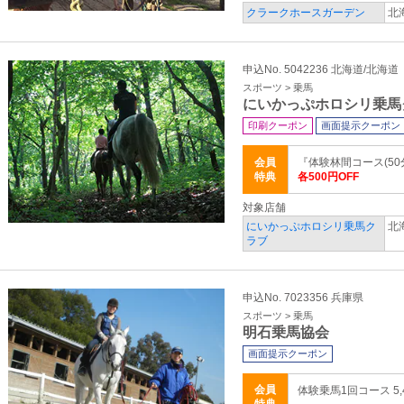
クラークホースガーデン
北
申込No. 5042236 北海道/北海道
スポーツ > 乗馬
にいかっぷホロシリ乗馬
印刷クーポン
画面提示クーポン
会員
『体験林間コース(50
特典
各500円OFF
対象店舗
にいかっぷホロシリ乗馬ク
北
ラブ
申込No. 7023356 兵庫県
スポーツ > 乗馬
明石乗馬協会
画面提示クーポン
会員
体験乗馬1回コース 5,