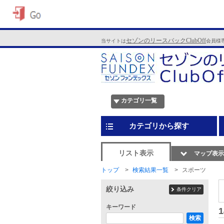
セゾンのリースバックClubOff
当サイトは
会員様
カテゴリ一覧
カテゴリから探す
リスト表示
マップ表示
トップ
検索結果一覧
スポーツ
絞り込み
条件クリア
キーワード
1
検索