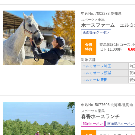
申込No. 7002273 愛知県
スポーツ > 乗馬
ホースファーム エルミ
画面提示クーポン
会員
乗馬体験1回コース 小
特典
以下 11,000円 →
6,6
対象店舗
エルミオーレ埼玉
埼
エルミオーレ茨城
茨
エルミーレ豊田
愛
申込No. 5077696 北海道/北海道
スポーツ > 乗馬
春香ホースランチ
印刷クーポン
画面提示クーポン