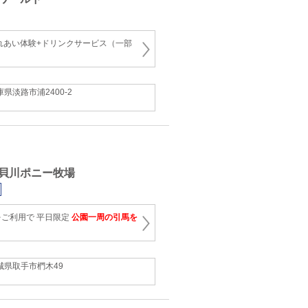
れあい体験+ドリンクサービス（一部
庫県淡路市浦2400-2
貝川ポニー牧場
ご利用で 平日限定
公園一周の引馬を
城県取手市椚木49