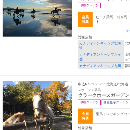
印刷クーポン
会員
ビーチ乗馬・引き馬 
特典
ト
そ
対象店舗
カナディアンキャンプ北海
北
道
カナディアンキャンプ八ヶ
山
岳
ャ
カナディアンキャンプ九州
福
申込No. 5023255 北海道/北海道
スポーツ > 乗馬
クラークホースガーデン
印刷クーポン
画面提示クーポン
会員
乗馬トレッキングコ
特典
対象店舗