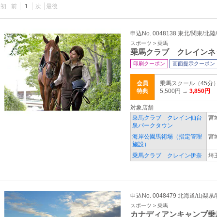
最初
前
1
次
最後
申込No. 0048138 東北/関東/北陸
スポーツ > 乗馬
乗馬クラブ クレインネ
印刷クーポン
画面提示クーポン
会員
乗馬スクール（45分）
特典
5,500円 →
3,850円
対象店舗
乗馬クラブ クレイン仙台
宮
泉パークタウン
海岸公園馬術場（指定管理
宮
施設）
乗馬クラブ クレイン伊奈
埼
申込No. 0048479 北海道/山梨県
スポーツ > 乗馬
カナディアンキャンプ乗