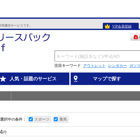
専用優待サービスです。
VIP会員登録
注目キーワード
アウトレット
レンタカー
ガソ
人気・話題のサービス
マップで探す
選択中の条件：
スポーツ
乗馬
4
件