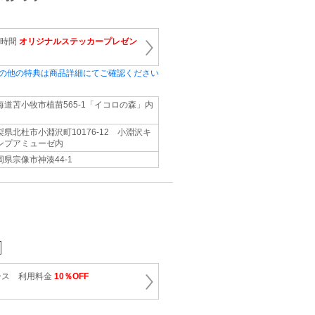
1時間
オリジナルステッカープレゼン
の他の特典は商品詳細にてご確認ください
海道苫小牧市植苗565‐1「イコロの森」内
梨県北杜市小淵沢町10176‐12 小淵沢キ
ンプアミューゼ内
岡県宗像市神湊44‐1
ース 利用料金
10％OFF