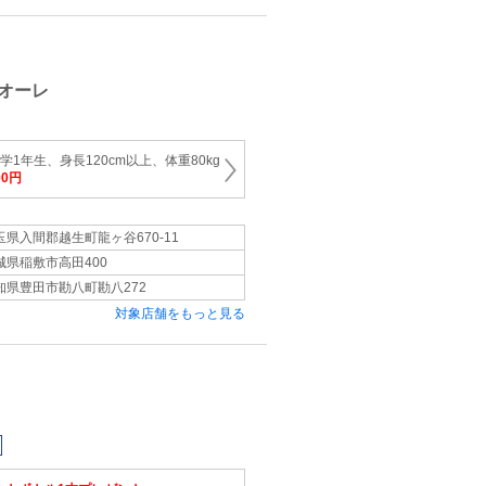
オーレ
学1年生、身長120cm以上、体重80kg
00円
玉県入間郡越生町龍ヶ谷670-11
城県稲敷市高田400
知県豊田市勘八町勘八272
対象店舗をもっと見る