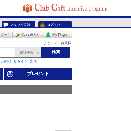
メルマガ登録
ログイン
ようこそ、会員様
検索
詳細検索
リン割引
りらくる
婚活
プレゼント