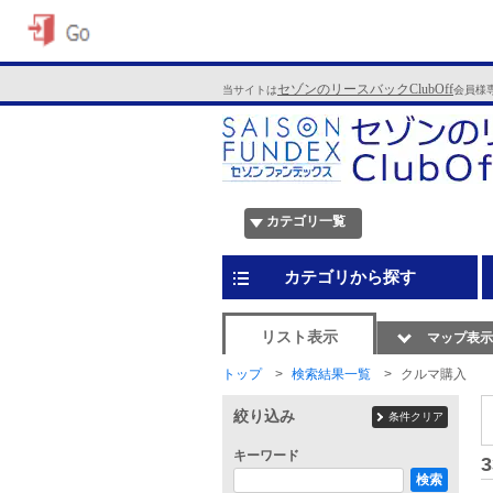
セゾンのリースバックClubOff
当サイトは
会員様
カテゴリ一覧
カテゴリから探す
リスト表示
マップ表示
トップ
検索結果一覧
クルマ購入
絞り込み
条件クリア
キーワード
3
検索