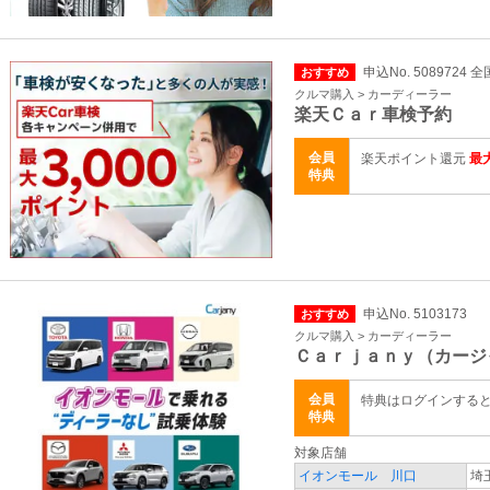
申込No. 5089724 全
おすすめ
クルマ購入 > カーディーラー
楽天Ｃａｒ車検予約
会員
楽天ポイント還元
最大
特典
申込No. 5103173
おすすめ
クルマ購入 > カーディーラー
Ｃａｒｊａｎｙ（カージ
会員
特典はログインする
特典
対象店舗
イオンモール 川口
埼