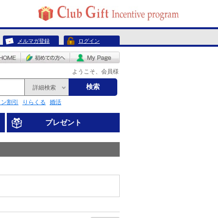
メルマガ登録
ログイン
ようこそ、会員様
検索
詳細検索
リン割引
りらくる
婚活
プレゼント