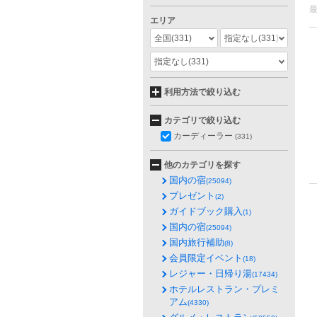
エリア
全国
(331)
指定なし
(331)
指定なし
(331)
利用方法で絞り込む
カテゴリで絞り込む
カーディーラー
(331)
他のカテゴリを探す
国内の宿
(25094)
プレゼント
(2)
ガイドブック購入
(1)
国内の宿
(25094)
国内旅行補助
(8)
会員限定イベント
(18)
レジャー・日帰り湯
(17434)
ホテルレストラン・プレミ
アム
(4330)