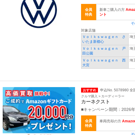
会員
新車ご購入の方
Ama
特典
ント
そ
対象店舗
Ｖｏｌｋｓｗａｇｅｎ さ
埼
いたま新都心
Ｖｏｌｋｓｗａｇｅｎ 戸
埼
田公園
Ｖｏｌｋｓｗａｇｅｎ 西
埼
大宮
申込No. 5078980 全
おすすめ
クルマ購入 > カーディーラー
カーネクスト
■キャンペーン期間：2026年
会員
車両売却の方
Amaz
特典
そ