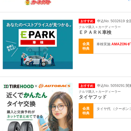
申込No. 5032619 全
おすすめ
クルマ購入 > カーディーラー
ＥＰＡＲＫ車検
会員
車検実施
AMAZON
特典
申込No. 5059291 
おすすめ
クルマ購入 > カーディーラー
タイヤフッド
会員
タイヤ代 （クーポンコ
特典