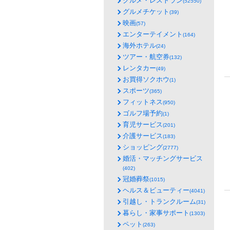
グルメ・レストラン
(52550)
グルメチケット
(39)
映画
(57)
エンターテイメント
(164)
海外ホテル
(24)
ツアー・航空券
(132)
レンタカー
(49)
お買得ソクホウ
(1)
スポーツ
(365)
フィットネス
(950)
ゴルフ場予約
(1)
育児サービス
(201)
介護サービス
(183)
ショッピング
(2777)
婚活・マッチングサービス
(402)
冠婚葬祭
(1015)
ヘルス＆ビューティー
(4041)
引越し・トランクルーム
(31)
暮らし・家事サポート
(1303)
ペット
(263)