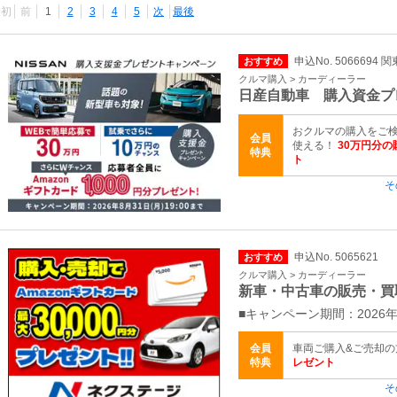
最初
前
1
2
3
4
5
次
最後
申込No. 5066694 
おすすめ
クルマ購入 > カーディーラー
日産自動車 購入資金プ
おクルマの購入をご検
会員
使える！
30万円分の
特典
ト
そ
申込No. 5065621
おすすめ
クルマ購入 > カーディーラー
新車・中古車の販売・買
■キャンペーン期間：2026年
会員
車両ご購入&ご売却
特典
レゼント
そ