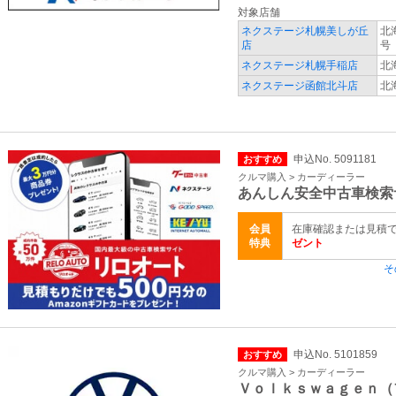
対象店舗
ネクステージ札幌美しが丘
北
店
号
ネクステージ札幌手稲店
北
ネクステージ函館北斗店
北
申込No. 5091181
おすすめ
クルマ購入 > カーディーラー
あんしん安全中古車検索
会員
在庫確認または見積
特典
ゼント
そ
申込No. 5101859
おすすめ
クルマ購入 > カーディーラー
Ｖｏｌｋｓｗａｇｅｎ（