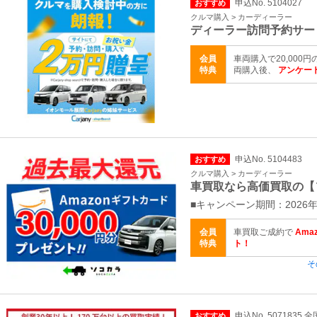
申込No. 5104027
おすすめ
クルマ購入 > カーディーラー
ディーラー訪問予約サー
会員
車両購入で20,000
特典
両購入後、
アンケート
申込No. 5104483
おすすめ
クルマ購入 > カーディーラー
車買取なら高価買取の【
■キャンペーン期間：2026年
会員
車買取ご成約で
Ama
特典
ト！
そ
申込No. 5071835 全
おすすめ