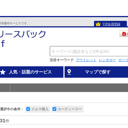
専用優待サービスです。
VIP会員登録
注目キーワード
アウトレット
レンタカー
ガソ
人気・話題のサービス
マップで探す
選択中の条件：
クルマ購入
カーディーラー
31
件