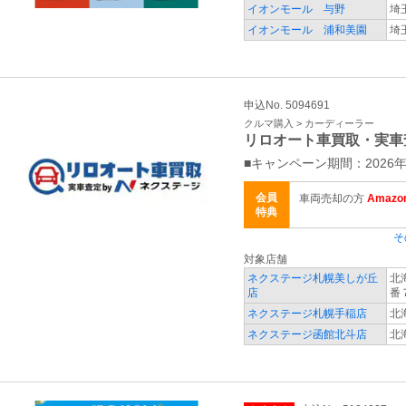
イオンモール 与野
埼
イオンモール 浦和美園
埼
申込No. 5094691
クルマ購入 > カーディーラー
リロオート車買取・実車
■キャンペーン期間：2026年
会員
車両売却の方
Amaz
特典
そ
対象店舗
ネクステージ札幌美しが丘
北
店
番
ネクステージ札幌手稲店
北
ネクステージ函館北斗店
北