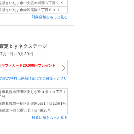
玉県さいたま市中央区本町西５丁目２-９
玉県さいたま市緑区美園５丁目５０-１
対象店舗をもっと見る
査定ｂｙネクステージ
7月1日～9月30日
onギフトカード20,000円プレゼント
の他の特典は商品詳細にてご確認ください
海道札幌市清田区美しが丘４条１０丁目１
７号
海道札幌市手稲区新発寒5条1丁目12番1号
海道北斗市七重浜七丁目4番28号
対象店舗をもっと見る