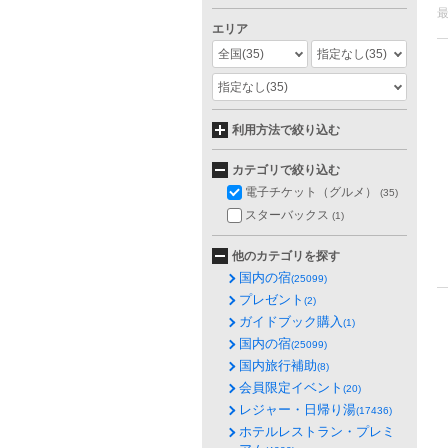
エリア
全国
(35)
指定なし
(35)
指定なし
(35)
利用方法で絞り込む
カテゴリで絞り込む
電子チケット（グルメ）
(35)
スターバックス
(1)
他のカテゴリを探す
国内の宿
(25099)
プレゼント
(2)
ガイドブック購入
(1)
国内の宿
(25099)
国内旅行補助
(8)
会員限定イベント
(20)
レジャー・日帰り湯
(17436)
ホテルレストラン・プレミ