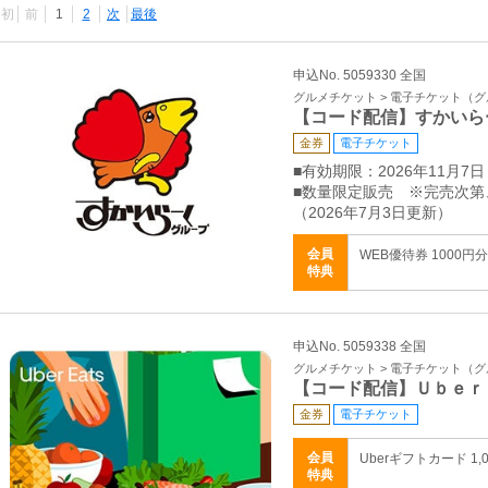
最初
前
1
2
次
最後
申込No. 5059330 全国
グルメチケット > 電子チケット（
【コード配信】すかいら
金券
電子チケット
■有効期限：2026年11月7日
■数量限定販売 ※完売次
（2026年7月3日更新）
会員
WEB優待券 1000円分 
特典
申込No. 5059338 全国
グルメチケット > 電子チケット（
【コード配信】Ｕｂｅｒ
金券
電子チケット
会員
Uberギフトカード 1,
特典