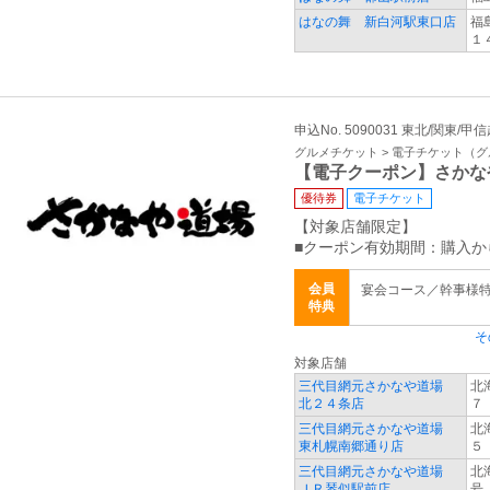
はなの舞 新白河駅東口店
福
１
申込No. 5090031 東北/関東/甲
グルメチケット > 電子チケット（
【電子クーポン】さかな
優待券
電子チケット
【対象店舗限定】
■クーポン有効期間：購入か
会員
宴会コース／幹事様
特典
そ
対象店舗
三代目網元さかなや道場
北
北２４条店
７
三代目網元さかなや道場
北
東札幌南郷通り店
５
三代目網元さかなや道場
北
ＪＲ琴似駅前店
号