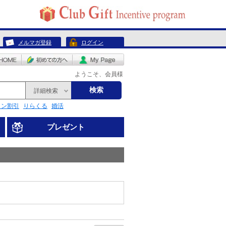
メルマガ登録
ログイン
ようこそ、会員様
検索
詳細検索
リン割引
りらくる
婚活
プレゼント