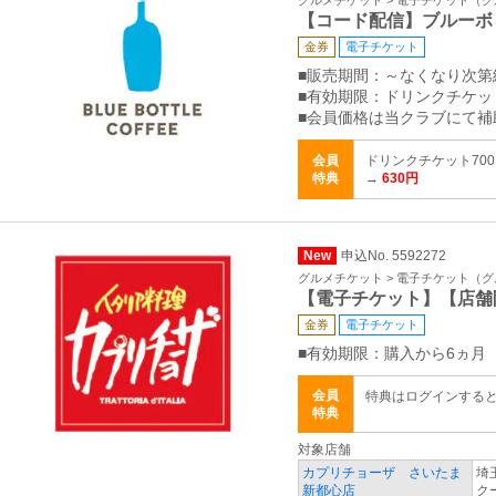
グルメチケット > 電子チケット（
【コード配信】ブルーボ
金券
電子チケット
■販売期間：～なくなり次第
■有効期限：ドリンクチケット
■会員価格は当クラブにて補
会員
ドリンクチケット700
特典
→
630円
New
申込No. 5592272
グルメチケット > 電子チケット（
【電子チケット】【店舗
金券
電子チケット
■有効期限：購入から6ヵ月
会員
特典はログインする
特典
対象店舗
カプリチョーザ さいたま
埼
新都心店
ク