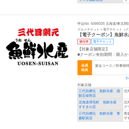
申込No. 5090035 北海道/東北/
グルメチケット > 電子チケット（
【電子クーポン】魚鮮水
優待券
電子チケット
【対象店舗限定】
■クーポン有効期間：購入か
会員
宴会コース／幹事様
特典
そ
対象店舗
三代目網元 魚鮮水産 函
北
館五稜郭店
北海道増毛町 魚鮮水産
北
すすきの店
グ
三代目網元 魚鮮水産 青
青
森駅前店
ザ