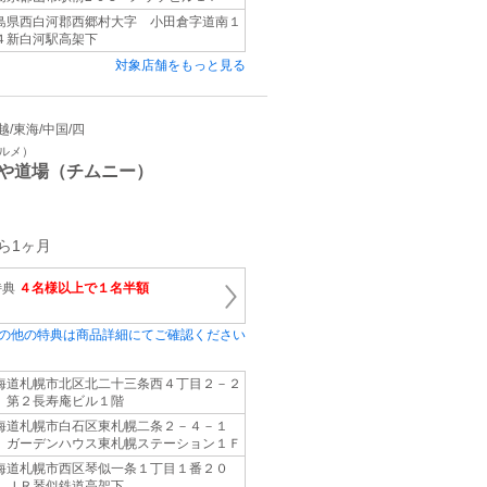
島県西白河郡西郷村大字 小田倉字道南１
４新白河駅高架下
対象店舗をもっと見る
信越/東海/中国/四
グルメ）
や道場（チムニー）
ら1ヶ月
特典
４名様以上で１名半額
の他の特典は商品詳細にてご確認ください
海道札幌市北区北二十三条西４丁目２－２
 第２長寿庵ビル１階
海道札幌市白石区東札幌二条２－４－１
 ガーデンハウス東札幌ステーション１Ｆ
海道札幌市西区琴似一条１丁目１番２０
 ＪＲ琴似鉄道高架下