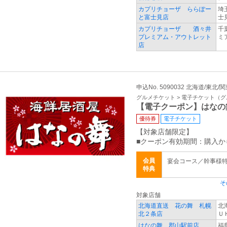
カプリチョーザ ららぽー
埼
と富士見店
士見
カプリチョーザ 酒々井
千
プレミアム・アウトレット
ミ
店
申込No. 5090032 北海道/東北/
グルメチケット > 電子チケット（
【電子クーポン】はなの
優待券
電子チケット
【対象店舗限定】
■クーポン有効期間：購入か
会員
宴会コース／幹事様
特典
そ
対象店舗
北海道直送 花の舞 札幌
北
北２条店
Ｕ
はなの舞 郡山駅前店
福