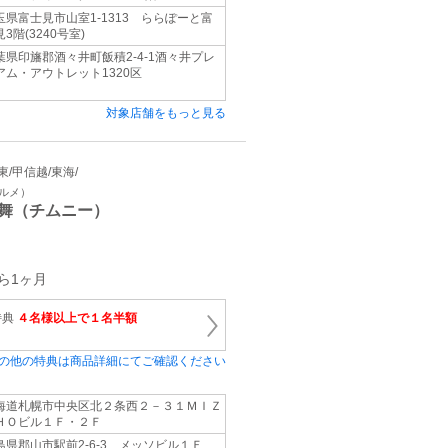
玉県富士見市山室1-1313 ららぽーと富
3階(3240号室)
葉県印旛郡酒々井町飯積2-4-1酒々井プレ
アム・アウトレット1320区
対象店舗をもっと見る
関東/甲信越/東海/
グルメ）
舞（チムニー）
ら1ヶ月
特典
４名様以上で１名半額
の他の特典は商品詳細にてご確認ください
海道札幌市中央区北２条西２－３１ＭＩＺ
ＨＯビル１Ｆ・２Ｆ
島県郡山市駅前2-6-3 メッソビル１Ｆ