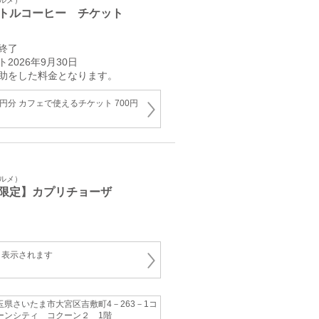
グルメ）
トルコーヒー チケット
終了
2026年9月30日
助をした料金となります。
円分 カフェで使えるチケット 700円
グルメ）
限定】カプリチョーザ
と表示されます
玉県さいたま市大宮区吉敷町4－263－1コ
ーンシティ コクーン２ 1階