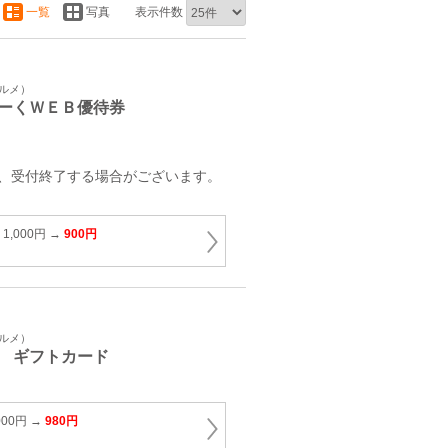
一覧
写真
表示件数
グルメ）
ーくＷＥＢ優待券
第、受付終了する場合がございます。
1,000円 →
900円
グルメ）
 ギフトカード
000円 →
980円