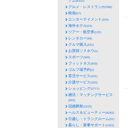
アム
(4332)
グルメ・レストラン
(52586)
映画
(57)
エンターテイメント
(164)
海外ホテル
(24)
ツアー・航空券
(132)
レンタカー
(49)
クルマ購入
(331)
お買得ソクホウ
(1)
スポーツ
(365)
フィットネス
(950)
ゴルフ場予約
(1)
育児サービス
(201)
介護サービス
(183)
ショッピング
(2777)
婚活・マッチングサービス
(402)
冠婚葬祭
(1015)
ヘルス＆ビューティー
(4040)
引越し・トランクルーム
(31)
暮らし・家事サポート
(1302)