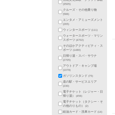
(3505)
クルーズ・その他乗り物
(586)
エンタメ・アミューズメント
(265)
ウィンタースポーツ
(111)
ウォータースポーツ・マリン
スポーツ
(4702)
そのほかアクティビティ・ス
ポーツ
(1480)
日帰り湯・スパ・サウナ
(2705)
アウトドア・キャンプ場
(1079)
ガソリンスタンド
(75)
道の駅・サービスエリア
(230)
電子チケット（レジャー・日
帰り湯）
(456)
電子チケット（タクシー・そ
の他のりもの）
(2)
給油カード・洗車カード
(14)