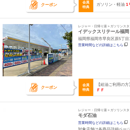
会員
ガソリン・軽油
1
クーポン
特典
レジャー・日帰り湯 > ガソリンス
イデックスリテール福岡
福岡県福岡市早良区原5丁目13
営業時間などの詳細はこちら
【給油ご利用の方
会員
クーポン
特典
ＦＦ
レジャー・日帰り湯 > ガソリンス
モダ石油
営業時間などの詳細はこちら
対象店舗は各商品詳細ペー