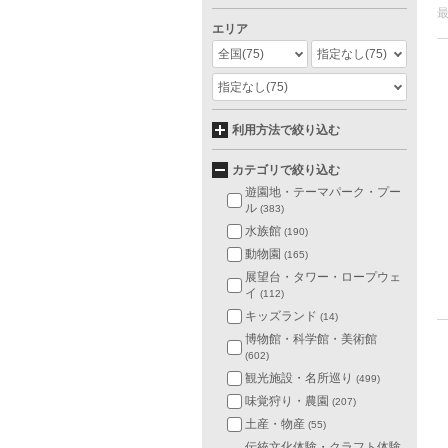
エリア
全国
(75)
指定なし
(75)
指定なし
(75)
利用方法で絞り込む
カテゴリで絞り込む
遊園地・テーマパーク・プー
ル
(383)
水族館
(190)
動物園
(165)
展望台・タワー・ロープウェ
イ
(112)
キッズランド
(14)
博物館・科学館・美術館
(602)
観光施設・名所巡り
(499)
味覚狩り・農園
(207)
土産・物産
(55)
伝統文化体験・クラフト体験