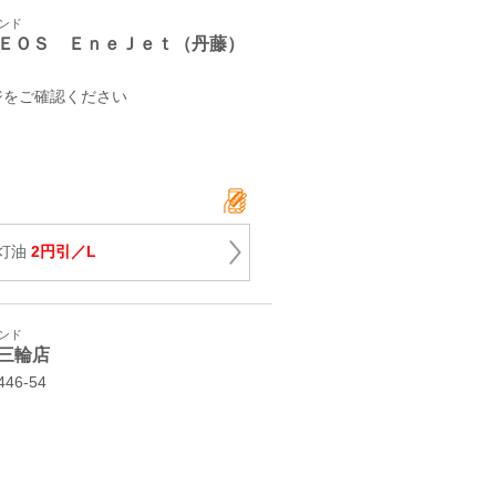
タンド
ＥＯＳ ＥｎｅＪｅｔ（丹藤）
ジをご確認ください
灯油
2円引／L
タンド
三輪店
6-54