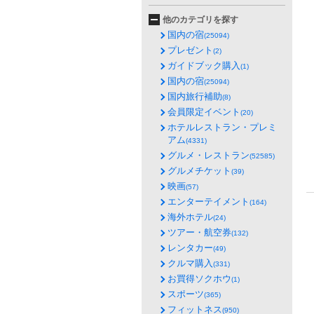
他のカテゴリを探す
国内の宿
(25094)
プレゼント
(2)
ガイドブック購入
(1)
国内の宿
(25094)
国内旅行補助
(8)
会員限定イベント
(20)
ホテルレストラン・プレミ
アム
(4331)
グルメ・レストラン
(52585)
グルメチケット
(39)
映画
(57)
エンターテイメント
(164)
海外ホテル
(24)
ツアー・航空券
(132)
レンタカー
(49)
クルマ購入
(331)
お買得ソクホウ
(1)
スポーツ
(365)
フィットネス
(950)