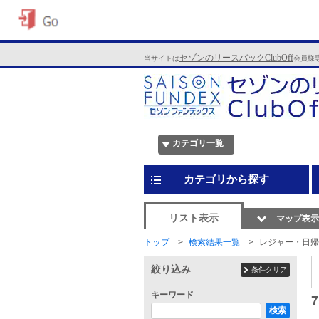
セゾンのリースバックClubOff
当サイトは
会員様
カテゴリ一覧
カテゴリから探す
リスト表示
マップ表示
トップ
検索結果一覧
レジャー・日帰
絞り込み
条件クリア
キーワード
7
検索