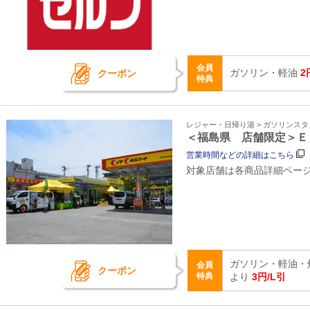
会員
ガソリン・軽油
2
クーポン
特典
レジャー・日帰り湯 > ガソリンス
＜福島県 店舗限定＞Ｅ
営業時間などの詳細はこちら
対象店舗は各商品詳細ペー
ガソリン・軽油・
会員
クーポン
特典
より
3円/L引