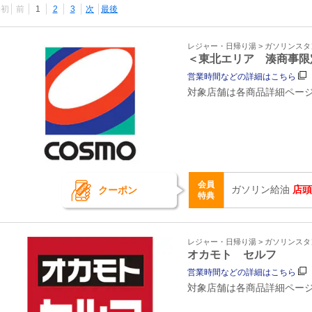
最初
前
1
2
3
次
最後
レジャー・日帰り湯 > ガソリンス
＜東北エリア 湊商事限
営業時間などの詳細はこちら
対象店舗は各商品詳細ペー
会員
ガソリン給油
店頭
クーポン
特典
レジャー・日帰り湯 > ガソリンス
オカモト セルフ
営業時間などの詳細はこちら
対象店舗は各商品詳細ペー