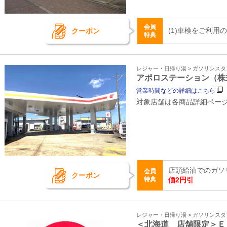
会員
(1)車検をご利用
クーポン
特典
レジャー・日帰り湯 > ガソリンス
アポロステーション（株
営業時間などの詳細はこちら
対象店舗は各商品詳細ペー
店頭給油でのガソ
会員
クーポン
特典
価2円引
レジャー・日帰り湯 > ガソリンス
＜北海道 店舗限定＞Ｅ