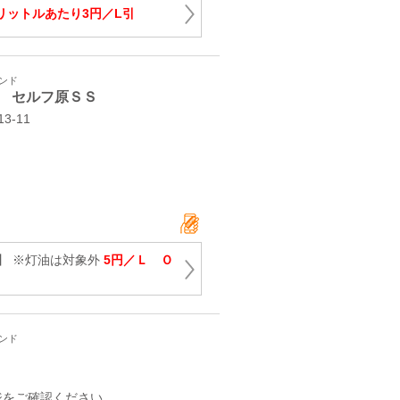
リットルあたり3円／L引
タンド
 セルフ原ＳＳ
-11
】 ※灯油は対象外
5円／Ｌ Ｏ
タンド
ジをご確認ください