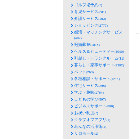
ゴルフ場予約
(1)
育児サービス
(201)
介護サービス
(183)
ショッピング
(2777)
婚活・マッチングサービス
(402)
冠婚葬祭
(1015)
ヘルス＆ビューティー
(4040)
引越し・トランクルーム
(31)
暮らし・家事サポート
(1302)
ペット
(263)
各種相談・サポート
(1211)
住宅サービス
(295)
学ぶ・趣味
(1764)
こどもの学び
(597)
ビジネスサポート
(889)
お祝い制度
(7)
クラブオフアプリ
(1)
みんなの活用術
(1)
リロモール
(1)