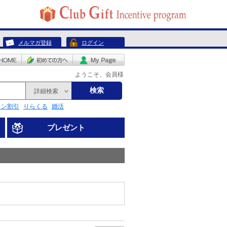
メルマガ登録
ログイン
ようこそ、会員様
検索
詳細検索
リン割引
りらくる
婚活
プレゼント