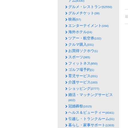
アム
(4330)
グルメ・レストラン
(52550)
グルメチケット
(39)
映画
(57)
エンターテイメント
(164)
海外ホテル
(24)
ツアー・航空券
(132)
クルマ購入
(331)
お買得ソクホウ
(1)
スポーツ
(365)
フィットネス
(950)
ゴルフ場予約
(1)
育児サービス
(201)
介護サービス
(183)
ショッピング
(2777)
婚活・マッチングサービス
(402)
冠婚葬祭
(1015)
ヘルス＆ビューティー
(4041)
引越し・トランクルーム
(31)
暮らし・家事サポート
(1303)