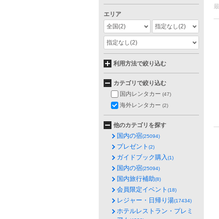
エリア
全国
(2)
指定なし
(2)
指定なし
(2)
利用方法で絞り込む
カテゴリで絞り込む
国内レンタカー
(47)
海外レンタカー
(2)
他のカテゴリを探す
国内の宿
(25094)
プレゼント
(2)
ガイドブック購入
(1)
国内の宿
(25094)
国内旅行補助
(8)
会員限定イベント
(18)
レジャー・日帰り湯
(17434)
ホテルレストラン・プレミ