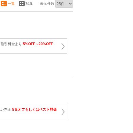
一覧
写真
表示件数
前割引料金より
5%OFF～20%OFF
払い料金
5％オフもしくはベスト料金