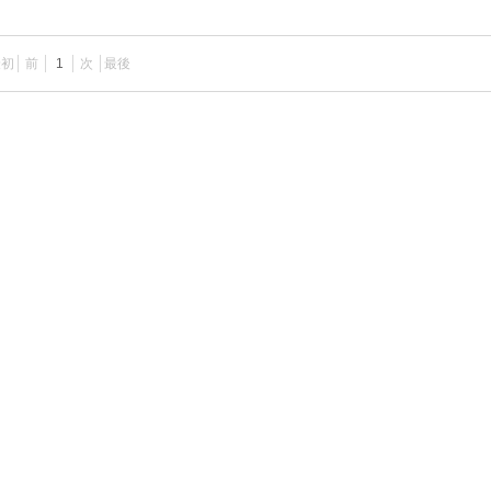
最初
前
1
次
最後