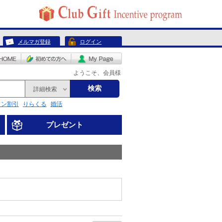
メルマガ登録
ログイン
ようこそ、会員様
検索
詳細検索
リン割引
りらくる
婚活
プレゼント