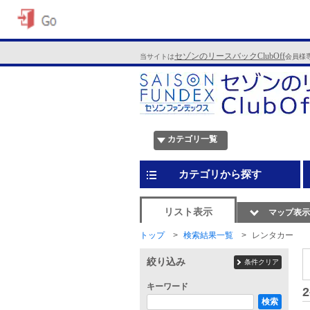
セゾンのリースバックClubOff
当サイトは
会員様
カテゴリ一覧
カテゴリから探す
リスト表示
マップ表示
トップ
検索結果一覧
レンタカー
絞り込み
条件クリア
キーワード
2
検索