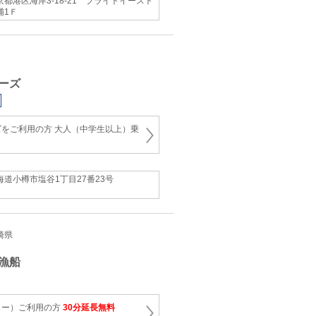
京都港区海岸3-18-21 ブライトイースト
浦1Ｆ
ーズ
をご利用の方 大人（中学生以上）乗
海道小樽市塩谷1丁目27番23号
宮崎県
遊漁船
ター）ご利用の方
30分延長無料