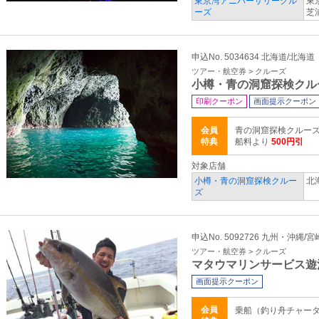
東京湾アニバーサリークル
東
ーズ
芝
申込No. 5034634 北海道/北海道
ツアー・航空券 > クルーズ
小樽・青の洞窟探検クル
印刷クーポン
画面提示クーポン
会員
青の洞窟探検クルーズ
特典
船料より
500円引
対象店舗
小樽・青の洞窟探検クルー
北
ズ
申込No. 5092726 九州・沖縄/
ツアー・航空券 > クルーズ
マタウマリンサービス
画面提示クーポン
会員
乗船（釣り舟チャー