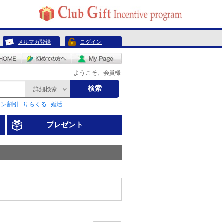
メルマガ登録
ログイン
ようこそ、会員様
検索
詳細検索
リン割引
りらくる
婚活
プレゼント