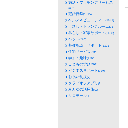
婚活・マッチングサービス
(402)
冠婚葬祭
(1015)
ヘルス＆ビューティー
(4041)
引越し・トランクルーム
(31)
暮らし・家事サポート
(1303)
ペット
(263)
各種相談・サポート
(1211)
住宅サービス
(295)
学ぶ・趣味
(1764)
こどもの学び
(597)
ビジネスサポート
(889)
お祝い制度
(7)
クラブオフアプリ
(1)
みんなの活用術
(1)
リロモール
(1)