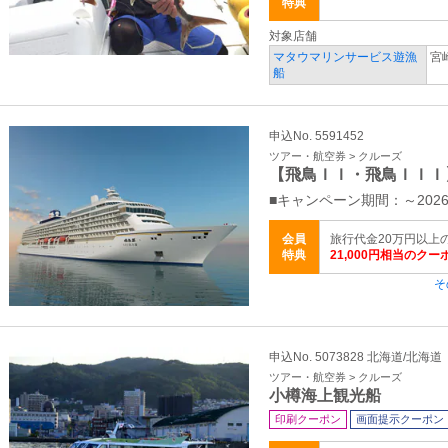
特典
対象店舗
マタウマリンサービス遊漁
宮
船
申込No. 5591452
ツアー・航空券 > クルーズ
【飛鳥ＩＩ・飛鳥ＩＩＩ
■キャンペーン期間：～2026
会員
旅行代金20万円以上
特典
21,000円相当のク
そ
申込No. 5073828 北海道/北海道
ツアー・航空券 > クルーズ
小樽海上観光船
印刷クーポン
画面提示クーポン