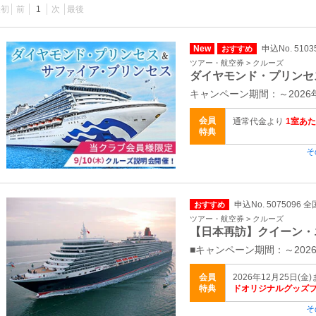
最初
前
1
次
最後
New
申込No. 5103
おすすめ
ツアー・航空券 > クルーズ
ダイヤモンド・プリンセ
キャンペーン期間：～2026年
会員
通常代金より
1室あ
特典
そ
申込No. 5075096 全
おすすめ
ツアー・航空券 > クルーズ
【日本再訪】クイーン・
■キャンペーン期間：～2026
会員
2026年12月25日(
特典
ドオリジナルグッズ
そ