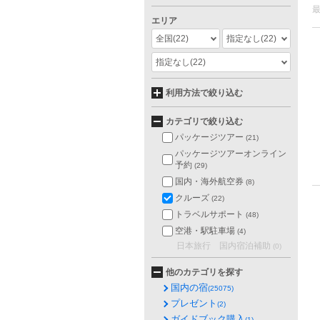
エリア
全国
(22)
指定なし
(22)
指定なし
(22)
利用方法で絞り込む
カテゴリで絞り込む
パッケージツアー
(21)
パッケージツアーオンライン
予約
(29)
国内・海外航空券
(8)
クルーズ
(22)
トラベルサポート
(48)
空港・駅駐車場
(4)
日本旅行 国内宿泊補助
(0)
他のカテゴリを探す
国内の宿
(25075)
プレゼント
(2)
ガイドブック購入
(1)