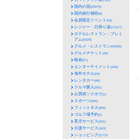
国内の宿
(25075)
国内旅行補助
(8)
会員限定イベント
(18)
レジャー・日帰り湯
(17417)
ホテルレストラン・プレミ
アム
(4329)
グルメ・レストラン
(52556)
グルメチケット
(39)
映画
(57)
エンターテイメント
(164)
海外ホテル
(24)
レンタカー
(49)
クルマ購入
(331)
お買得ソクホウ
(1)
スポーツ
(365)
フィットネス
(950)
ゴルフ場予約
(1)
育児サービス
(201)
介護サービス
(183)
ショッピング
(2773)