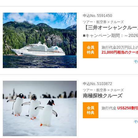
申込No. 5591450
ツアー・航空券 > クルーズ
【三井オーシャンクルー
■キャンペーン期間：～2026
会員
旅行代金20万円以上
特典
21,000円相当のク
そ
申込No. 5103872
ツアー・航空券 > クルーズ
南極探検クルーズ
会員
旅行代金
US$250
特典
そ