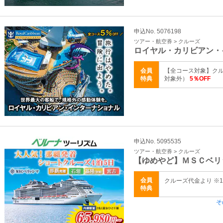
申込No. 5076198
ツアー・航空券 > クルーズ
ロイヤル・カリビアン・
会員
【全コース対象】クル
特典
対象外）
5％OFF
申込No. 5095535
ツアー・航空券 > クルーズ
【ゆめやど】ＭＳＣベリ
会員
クルーズ代金より ※
特典
そ