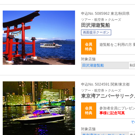
申込No. 5085962 東北/秋田県
ツアー・航空券 > クルーズ
田沢湖遊覧船
画面提示クーポン
会員
遊覧船をご利用の方 
特典
対象店舗
田沢湖遊覧船
秋
申込No. 5024591 関東/東京都
ツアー・航空券 > クルーズ
東京湾アニバーサリーク
会員
参加者全員にプレゼ
特典
事様に記念写真
そ
対象店舗