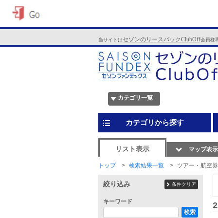
セゾンのリースバックClubOff
当サイトは
会員様
カテゴリ一覧
カテゴリから探す
リスト表示
マップ表示
トップ
検索結果一覧
ツアー・航空券
絞り込み
条件クリア
キーワード
2
検索