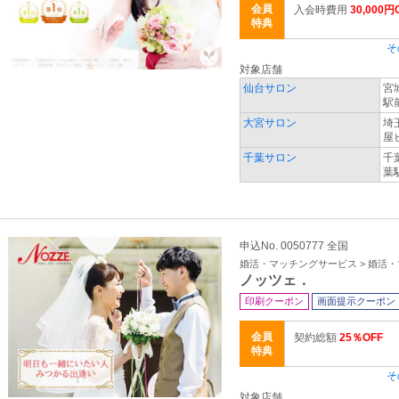
会員
入会時費用
30,000円
特典
そ
対象店舗
仙台サロン
宮
駅
大宮サロン
埼
屋
千葉サロン
千
葉
申込No. 0050777 全国
婚活・マッチングサービス > 婚活
ノッツェ．
印刷クーポン
画面提示クーポン
会員
契約総額
25％OFF
特典
そ
対象店舗