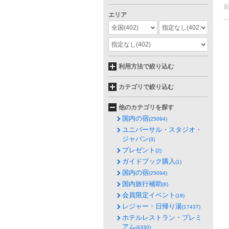
エリア
全国
(402)
指定なし
(402)
指定なし
(402)
利用方法で絞り込む
カテゴリで絞り込む
他のカテゴリを探す
国内の宿
(25094)
ユニバーサル・スタジオ・
ジャパン
(3)
プレゼント
(2)
ガイドブック購入
(1)
国内の宿
(25094)
国内旅行補助
(8)
会員限定イベント
(19)
レジャー・日帰り湯
(17437)
ホテルレストラン・プレミ
アム
(4330)