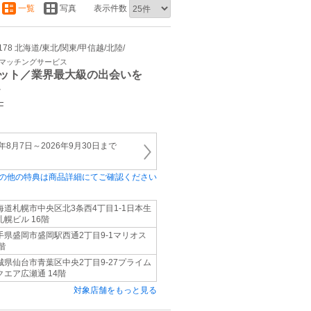
一覧
写真
表示件数
9178 北海道/東北/関東/甲信越/北陸/
・マッチングサービス
ット／業界最大級の出会いを
／
F
年8月7日～2026年9月30日まで
の他の特典は商品詳細にてご確認ください
海道札幌市中央区北3条西4丁目1-1日本生
札幌ビル 16階
手県盛岡市盛岡駅西通2丁目9-1マリオス
階
城県仙台市青葉区中央2丁目9-27プライム
クエア広瀬通 14階
対象店舗をもっと見る