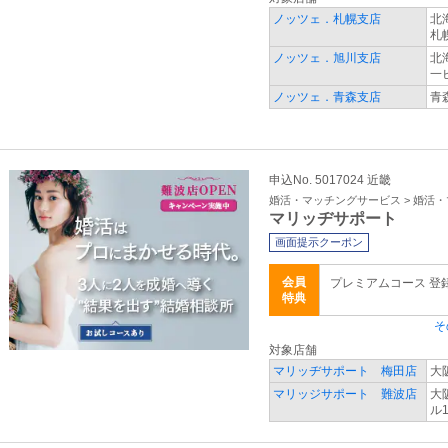
ノッツェ．札幌支店
北
札
ノッツェ．旭川支店
北
一
ノッツェ．青森支店
青
申込No. 5017024 近畿
婚活・マッチングサービス > 婚活
マリッヂサポート
画面提示クーポン
会員
プレミアムコース 登
特典
そ
対象店舗
マリッヂサポート 梅田店
大
マリッジサポート 難波店
大
ル1