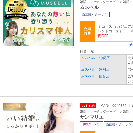
婚活・マッチングサービス > 婚活
ムスベル
画面提示クーポン
全コース （カジュア
会員
レントコース） ※2
特典
円OFF
そ
対象店舗
ムスベル 札幌店
北
ん
ムスベル 盛岡店
岩
ムスベル 仙台店
宮
シ
申込No. 0049735
おすすめ
婚活・マッチングサービス > 婚活
サンマリエ
印刷クーポン
画面提示クーポン