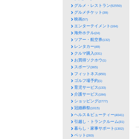
グルメ・レストラン
(52550)
グルメチケット
(39)
映画
(57)
エンターテイメント
(164)
海外ホテル
(24)
ツアー・航空券
(132)
レンタカー
(49)
クルマ購入
(331)
お買得ソクホウ
(1)
スポーツ
(365)
フィットネス
(950)
ゴルフ場予約
(1)
育児サービス
(133)
介護サービス
(184)
ショッピング
(2777)
冠婚葬祭
(1015)
ヘルス＆ビューティー
(4041)
引越し・トランクルーム
(31)
暮らし・家事サポート
(1302)
ペット
(263)