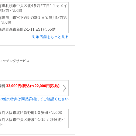
海道札幌市中央区北4条西2丁目1-1 カメイ
幌駅前ビル6階
海道旭川市宮下通9-780-1 日宝旭川駅前第
ビル5階
森県青森市新町2-1-11 ESTビル5階
対象店舗をもっと見る
・マッチングサービス
録料
33,000円(税込)⇒22,000円(税込)
の他の特典は商品詳細にてご確認ください
阪府大阪市北区鶴野町1‐3 安田ビル503
阪府大阪市中央区難波4-1-15 近鉄難波ビ
F