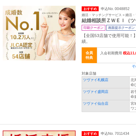
申込No. 0048852
おすすめ
婚活・マッチングサービス > 婚活
結婚相談所ＺＷＥＩ（ツ
印刷クーポン
画面提示クーポン
【全国53店舗で使用可能！】
績。
会員
入会初期費用
税込11
特典
そ
対象店舗
ツヴァイ札幌店
北
命
ツヴァイ盛岡店
岩
命
ツヴァイ仙台店
宮
ワン
申込No. 7011434
おすすめ