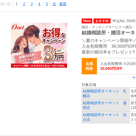
最初
前
1
2
3
4
5
次
最後
New
申込No. 004
おすすめ
婚活・マッチングサービス > 婚活
結婚相談所・婚活オーネ
＼夏のキャンペーン開催中
入会初期費用 30,000円OF
最新の婚活本をプレゼント!!
会員
入会初期費用 ※2026
特典
30,000円OFF
そ
対象店舗
結婚相談所オーネット 札
北
幌店
命
結婚相談所オーネット 盛
岩
岡店
12
結婚相談所オーネット 仙
宮
台店
ス