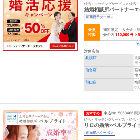
婚活・マッチングサービス > 婚活
結婚相談所パートナーエ
画面提示クーポン
会員
期間限定！入会金（登
特典
会の方
110,000円⇒
そ
対象店舗
札幌店
北
辰
仙台店
宮
命
郡山店
福
60
申込No. 5058466 
おすすめ
婚活・マッチングサービス > 婚活
リロの婚活×ベルブライ
画面提示クーポン