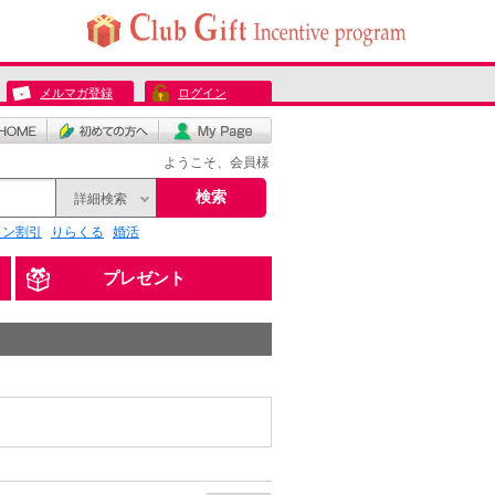
メルマガ登録
ログイン
ようこそ、会員様
検索
詳細検索
リン割引
りらくる
婚活
プレゼント