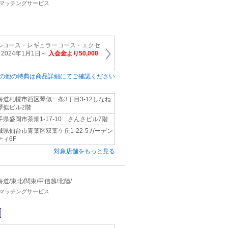
・マッチングサービス
ルコース・レギュラーコース・エクセ
024年1月1日～
入会金より50,000
の他の特典は商品詳細にてご確認ください
海道札幌市西区琴似一条3丁目3-12しなね
琴似ビル2階
手県盛岡市茶畑1-17-10 さんさビル7階
城県仙台市青葉区双葉ケ丘1-22-5ガーデン
ティ6F
対象店舗をもっと見る
 北海道/東北/関東/甲信越/北陸/
・マッチングサービス