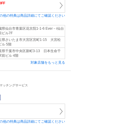
OFF
の他の特典は商品詳細にてご確認ください
城県仙台市青葉区花京院1-1-6 Ever－i仙台
前ビル7F
玉県さいたま市大宮区宮町1-15 大宮松
ビル 5階
葉県千葉市中央区新町3-13 日本生命千
駅前ビル 4階
対象店舗をもっと見る
・マッチングサービス
の他の特典は商品詳細にてご確認ください