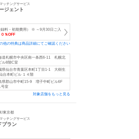
・マッチングサービス
ージェント
録料・初期費用） ※ ～9月30日ご入
５０％OFF
の他の特典は商品詳細にてご確認ください
海道札幌市中央区南一条西6-11 札幌北
ビル8階C室
城県仙台市青葉区本町1丁目1-1 大樹生
 仙台本町ビル １４階
島県郡山市中町15-9 増子中町ビル6F
1号室
対象店舗をもっと見る
関東/東京都
・マッチングサービス
ドプラン