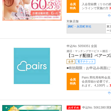
会員
入会登録費（リロの婚
特典
ンラインで実施の方
そ
対象店舗
麹町・永田町本社
東
ー
申込No. 5059351 全国
婚活・マッチングサービス > 婚活
【コード配信】ペアーズ
金券
電子チケット
■有効期限：お申込み画面に
Pairs 男性用有料会
会員
会員登録が必要です。 
特典
れます。 4,100円 →
そ
申込No. 5061380 
おすすめ