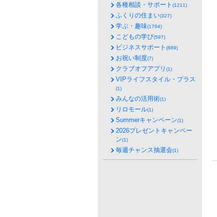
各種相談・サポート
(1211)
ふくりの住まい
(327)
学ぶ・趣味
(1764)
こどもの学び
(597)
ビジネスサポート
(889)
お祝い制度
(7)
クラブオフアプリ
(1)
VIPライフスタイル・プラス
(1)
みんなの活用術
(1)
リロモール
(1)
Summerキャンペーン
(1)
2026プレゼントキャンペー
ン
(1)
毎週チャンス抽選会
(1)