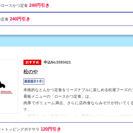
240円引き
ン酢ロースかつ定食
240円引き
つ定食
申込No.5593421
松のや
本格的なとんかつ定食をリーズナブルに楽しめる松屋フーズの
看板メニューの「ロースかつ定食」は、
肉厚でボリューム満点、さらに店内食ならみそ汁が付いてく
す。
「唐揚げ」や「海老フライ」と、豊富なバリエーションをぜひ
120円引き
定食＋トッピングポテサラ