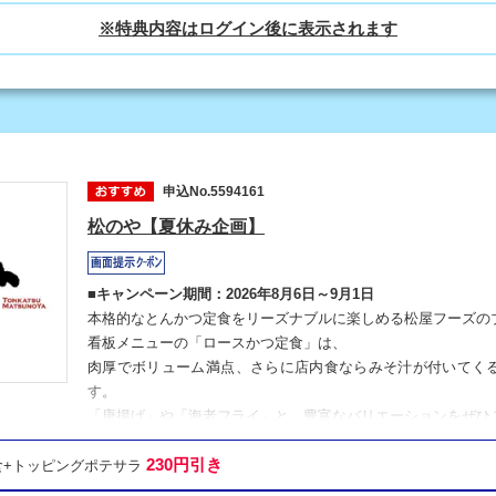
申込No.5594161
松のや【夏休み企画】
■キャンペーン期間：2026年8月6日～9月1日
本格的なとんかつ定食をリーズナブルに楽しめる松屋フーズの
看板メニューの「ロースかつ定食」は、
肉厚でボリューム満点、さらに店内食ならみそ汁が付いてく
す。
「唐揚げ」や「海老フライ」と、豊富なバリエーションをぜひ
230円引き
定食+トッピングポテサラ