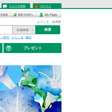
メルマガ登録
ログイン
ようこそ、会員様
検索
詳細検索
リン割引
りらくる
婚活
プレゼント