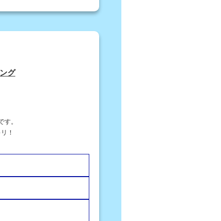
ング
。
です。
キリ！