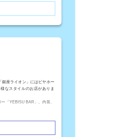
「銀座ライオン」にはビヤホー
多様なスタイルのお店がありま
YEBISU BAR」。内装、
した店内は温もりと懐かしさを
すめです。
ビールを提供しています。