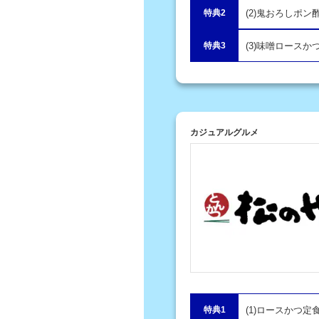
特典2
(2)鬼おろしポ
特典3
(3)味噌ロースか
カジュアルグルメ
特典1
(1)ロースかつ