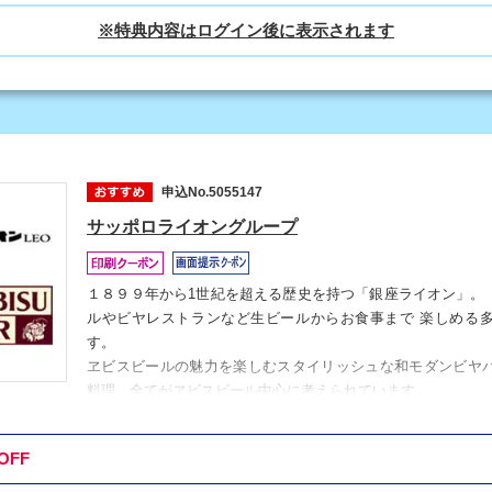
申込No.5055147
サッポロライオングループ
１８９９年から1世紀を超える歴史を持つ「銀座ライオン」。
ルやビヤレストランなど生ビールからお食事まで 楽しめる
す。
ヱビスビールの魅力を楽しむスタイリッシュな和モダンビヤバー「
料理、全てがヱビスビール中心に考えられています。
「くつ炉ぎ・うま酒 かこいや」は"古民家の再生"をテーマと
感じる個室が中心。全国から取り寄せた厳選食材とお酒がおす
OFF
サッポロライオンでは、全店舗で品質管理を徹底し、美味しい