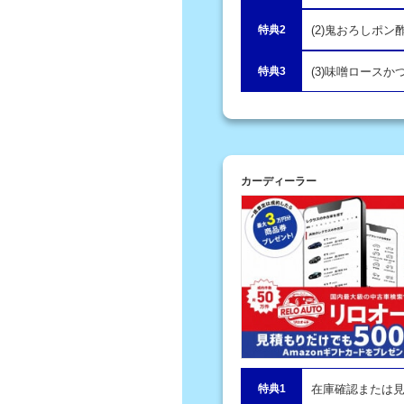
特典2
(2)鬼おろしポ
特典3
(3)味噌ロースか
カーディーラー
特典1
在庫確認または