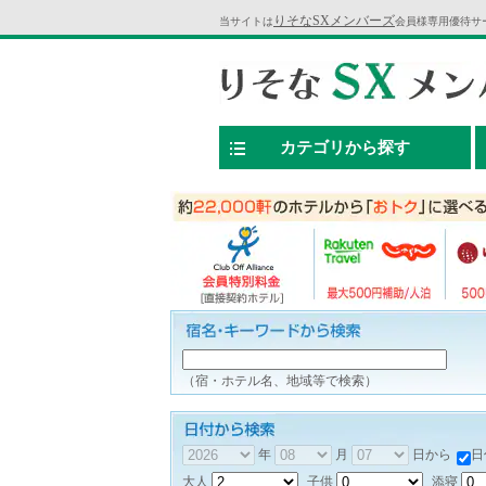
りそなSXメンバーズ
当サイトは
会員様専用優待サ
カテゴリから探す
（宿・ホテル名、地域等で検索）
年
月
日から
日
大人
子供
添寝