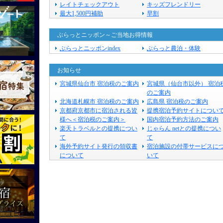
レイトチェックアウト
キッズフレンドリー
最大1,500円補助
早割
ぶらっとニッポン～ご当地お得情報
ぶらっとニッポンindex
ぶらっと農泊・体験
お知らせ
宮城県仙台市 宿泊税のご案内
宮城県（仙台市以外） 宿泊
のご案内
北海道札幌市 宿泊税のご案内
広島県 宿泊税のご案内
京都府京都市に宿泊される皆
提携宿泊予約サイトについ
様へ＜宿泊税のご案内＞
国内宿泊予約方法のご案内
楽天トラベルとの提携につい
じゃらん netとの提携につい
て
て
海外予約サイト発行の領収書
宿泊施設の付帯サービスに
について
いて