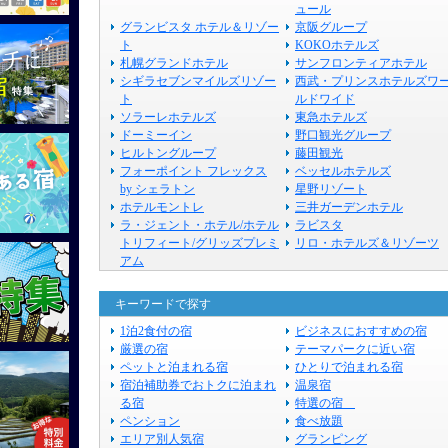
ュール
グランビスタ ホテル＆リゾー
京阪グループ
ト
KOKOホテルズ
札幌グランドホテル
サンフロンティアホテル
シギラセブンマイルズリゾー
西武・プリンスホテルズワ
ト
ルドワイド
ソラーレホテルズ
東急ホテルズ
ドーミーイン
野口観光グループ
ヒルトングループ
藤田観光
フォーポイント フレックス
ベッセルホテルズ
by シェラトン
星野リゾート
ホテルモントレ
三井ガーデンホテル
ラ・ジェント・ホテル/ホテル
ラビスタ
トリフィート/グリッズプレミ
リロ・ホテルズ＆リゾーツ
アム
キーワードで探す
1泊2食付の宿
ビジネスにおすすめの宿
厳選の宿
テーマパークに近い宿
ペットと泊まれる宿
ひとりで泊まれる宿
宿泊補助券でおトクに泊まれ
温泉宿
る宿
特選の宿
ペンション
食べ放題
エリア別人気宿
グランピング