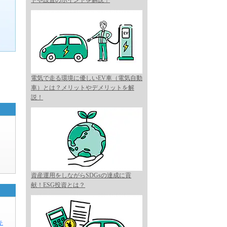
トや設置のポイントを解説！
電気で走る環境に優しいEV車（電気自動
車）とは？メリットやデメリットを解
説！
資産運用をしながらSDGsの達成に貢
献！ESG投資とは？
キ