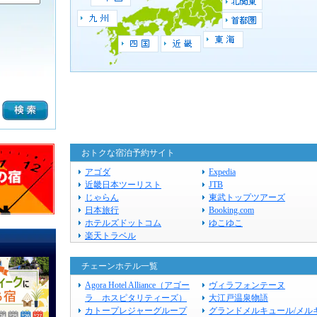
おトクな宿泊予約サイト
アゴダ
Expedia
近畿日本ツーリスト
JTB
じゃらん
東武トップツアーズ
日本旅行
Booking.com
ホテルズドットコム
ゆこゆこ
楽天トラベル
チェーンホテル一覧
Agora Hotel Alliance（アゴー
ヴィラフォンテーヌ
ラ ホスピタリティーズ）
大江戸温泉物語
カトープレジャーグループ
グランドメルキュール/メル