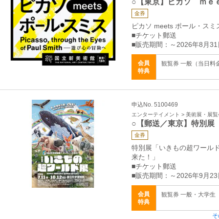
○【東京】ピカソ ｍｅ
金券
ピカソ meets ポール・
■チケット郵送
■販売期間：～2026年8月31
会員
観覧券 一般（当日料金）
特典
申込No. 5100469
エンターテイメント > 美術展・展覧
○【郵送／東京】特別展
金券
特別展「いきもの超ワール
来た！」
■チケット郵送
■販売期間：～2026年9月23
会員
観覧券 一般・大学生（
特典
そ