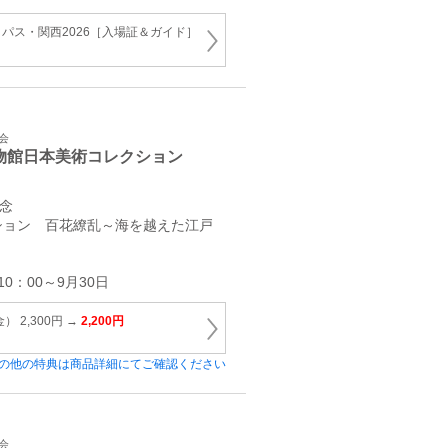
パス・関西2026［入場証＆ガイド］
会
物館日本美術コレクション
記念
ション 百花繚乱～海を越えた江戸
10：00～9月30日
 2,300円 →
2,200円
の他の特典は商品詳細にてご確認ください
会