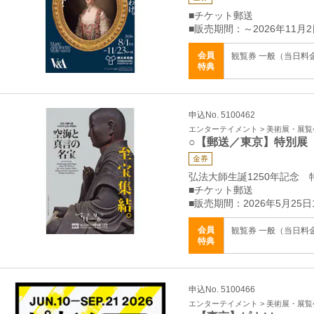
■チケット郵送
■販売期間：～2026年11月2
会員
観覧券 一般（当日料金）
特典
申込No. 5100462
エンターテイメント > 美術展・展覧
○【郵送／東京】特別展
金券
弘法大師生誕1250年記念
■チケット郵送
■販売期間：2026年5月25日
会員
観覧券 一般（当日料金）
特典
申込No. 5100466
エンターテイメント > 美術展・展覧