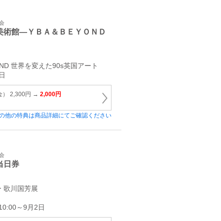
会
美術館―ＹＢＡ＆ＢＥＹＯＮＤ
ND 世界を変えた90s英国アート
日
 2,300円 →
2,000円
の他の特典は商品詳細にてご確認ください
会
当日券
 歌川国芳展
0:00～9月2日