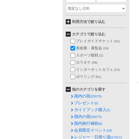
指定なし
(19)
利用方法で絞り込む
カテゴリで絞り込む
プレイガイドチケット
(31)
美術展・展覧会
(19)
スポーツ観戦
(2)
カラオケ
(38)
インターネットカフェ
(13)
ボウリング
(61)
他のカテゴリを探す
国内の宿
(25075)
プレゼント
(2)
ガイドブック購入
(1)
国内の宿
(25075)
国内旅行補助
(8)
会員限定イベント
(18)
レジャー・日帰り湯
(17417)