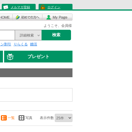
メルマガ登録
ログイン
ようこそ、会員様
検索
詳細検索
リン割引
りらくる
婚活
プレゼント
一覧
写真
表示件数