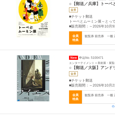
○【郵送／兵庫】トーベ
金券
■チケット郵送
トーベとムーミン展～とっ
■販売期間：～2026年10月9
会員
観覧券 前売券 一般 2
特典
New
申込No. 5100471
エンターテイメント > 美術展・展覧
○【郵送／大阪】アンド
金券
■チケット郵送
■販売期間：～2026年10月2
会員
観覧券 前売券 一般 2
特典
そ