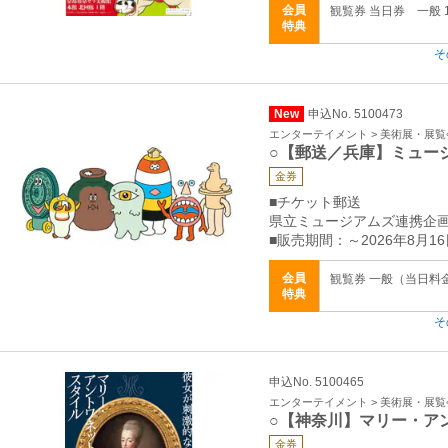
会員
観覧券 当日券 一般 1
特典
そ
New
申込No. 5100473
エンターテイメント > 美術展・展覧
○【郵送／兵庫】ミュー
金券
■チケット郵送
県立ミュージアムズ連携企
■販売期間：～2026年8月16
会員
観覧券 一般（当日料金）
特典
そ
申込No. 5100465
エンターテイメント > 美術展・展覧
○【神奈川】マリー・ア
金券