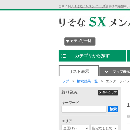
りそなSXメンバーズ
当サイトは
会員様専用優待サ
カテゴリ一覧
カテゴリから探す
リスト表示
マップ表示
トップ
検索結果一覧
エンターテイメ
絞り込み
条件クリア
キーワード
1
検索
エリア
全国
(19)
指定なし
(19)