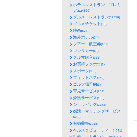
ホテルレストラン・プレミ
アム
(4329)
グルメ・レストラン
(52556)
グルメチケット
(38)
映画
(57)
海外ホテル
(24)
ツアー・航空券
(132)
レンタカー
(49)
クルマ購入
(331)
お買得ソクホウ
(1)
スポーツ
(365)
フィットネス
(950)
ゴルフ場予約
(1)
育児サービス
(201)
介護サービス
(183)
ショッピング
(2773)
婚活・マッチングサービス
(402)
冠婚葬祭
(1015)
ヘルス＆ビューティー
(4041)
引越し・トランクルーム