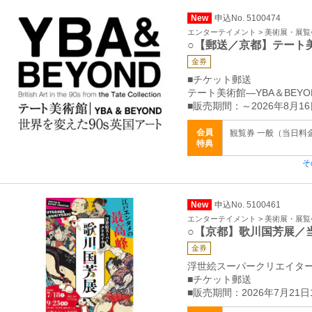
New
申込No. 5100474
エンターテイメント > 美術展・展覧
○【郵送／京都】テート
金券
■チケット郵送
テート美術館―YBA＆BEYO
■販売期間：～2026年8月16
会員
観覧券 一般（当日料金）
特典
そ
New
申込No. 5100461
エンターテイメント > 美術展・展覧
○【京都】歌川国芳展／
金券
浮世絵スーパークリエイター
■チケット郵送
■販売期間：2026年7月21日1