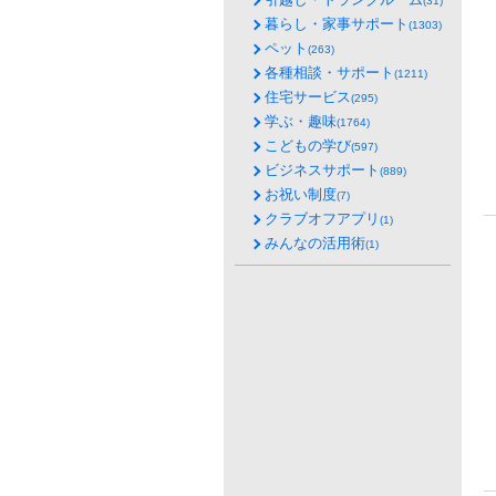
(31)
暮らし・家事サポート
(1303)
ペット
(263)
各種相談・サポート
(1211)
住宅サービス
(295)
学ぶ・趣味
(1764)
こどもの学び
(597)
ビジネスサポート
(889)
お祝い制度
(7)
クラブオフアプリ
(1)
みんなの活用術
(1)