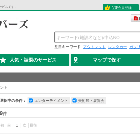
ービスです。
VIP会員登録
注目キーワード
アウトレット
レンタカー
ガソ
人気・話題のサービス
マップで探す
ント
選択中の条件：
エンターテイメント
美術展・展覧会
9
件
最初
前
1
次
最後