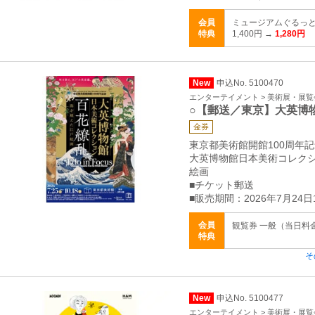
会員
ミュージアムぐるっと
特典
1,400円 →
1,280円
New
申込No. 5100470
エンターテイメント > 美術展・展覧
○【郵送／東京】大英博
金券
東京都美術館開館100周年
大英博物館日本美術コレク
絵画
■チケット郵送
■販売期間：2026年7月24日
会員
観覧券 一般（当日料金）
特典
そ
New
申込No. 5100477
エンターテイメント > 美術展・展覧