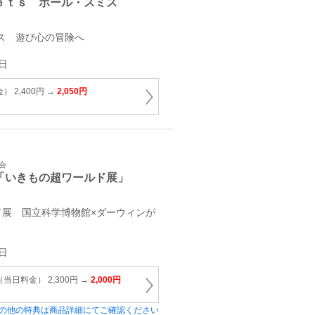
ｅｔｓ ポール・スミス
スミス 遊び心の冒険へ
日
 2,400円 →
2,050円
会
「いきもの超ワールド展」
ド展 国立科学博物館×ダーウィンが
日
当日料金） 2,300円 →
2,000円
の他の特典は商品詳細にてご確認ください