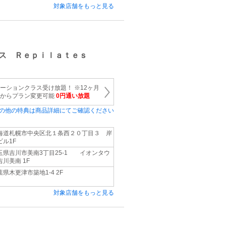
対象店舗をもっと見る
ス Ｒｅｐｉｌａｔｅｓ
テーションクラス受け放題！ ※12ヶ月
目からプラン変更可能
0円通い放題
の他の特典は商品詳細にてご確認ください
海道札幌市中央区北１条西２０丁目３ 岸
ビル1F
玉県吉川市美南3丁目25-1 イオンタウ
吉川美南 1F
葉県木更津市築地1-4 2F
対象店舗をもっと見る