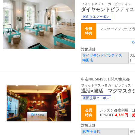
フィットネス > ヨガ・ピラティス
ダイヤモンドピラティス
画面提示クーポン
会員
マンツーマンでのピ
特典
そ
対象店舗
ダイヤモンドピラティス
大
梅田店
1F
申込No. 5049381 関東/東京都
フィットネス > ヨガ・ピラティス
温活×腸活 マグマスタ
画面提示クーポン
会員
レッスン都度利用（1回）
特典
10％OFF
4,320円 (
対象店舗
麻布十番店
東