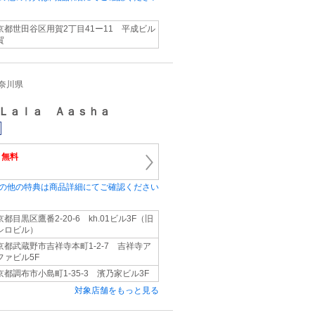
京都世田谷区用賀2丁目41ー11 平成ビル
賀
神奈川県
Ｌａｌａ Ａａｓｈａ
料
無料
の他の特典は商品詳細にてご確認ください
京都目黒区鷹番2-20-6 kh.01ビル3F（旧
シロビル）
京都武蔵野市吉祥寺本町1-2-7 吉祥寺ア
ファビル5F
京都調布市小島町1-35-3 濱乃家ビル3F
対象店舗をもっと見る