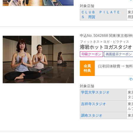
対象店舗
ＣＬＵＢ ＰＩＬＡＴＥ
東
Ｓ 用賀
用
申込No. 5042668 関東/東京都/
フィットネス > ヨガ・ピラティス
溶岩ホットヨガスタジオ
印刷クーポン
画面提示クーポン
会員
(1)初回体験費 ⇒ 無
特典
そ
対象店舗
学芸大学スタジオ
東
タ
吉祥寺スタジオ
東
ル
調布スタジオ
東