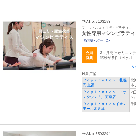
申込No. 5103153
フィットネス > ヨガ・ピラティス
女性専用マシンピラティ
画面提示クーポン
会員
3ヶ月間 ※オリエン
特典
継続が条件 ※4ヶ月
そ
対象店舗
Ｒｅｐｉｒａｔｅｓ 札幌
北
円山店
本
Ｒｅｐｉｒａｔｅｓ イオ
埼
ンタウン吉川美南店
ン
Ｒｅｐｉｒａｔｅｓイオン
千
モール木更津
申込No. 5593294