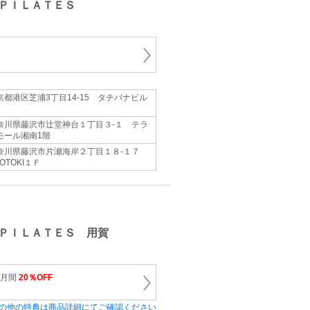
ＰＩＬＡＴＥＳ
京都港区芝浦3丁目14-15 タチバナビル
奈川県藤沢市辻堂神台１丁目３-１ テラ
モール湘南1階
奈川県藤沢市片瀬海岸２丁目１８-１７
OTOKI１Ｆ
ＰＩＬＡＴＥＳ 用賀
か月間
20％OFF
の他の特典は商品詳細にてご確認ください