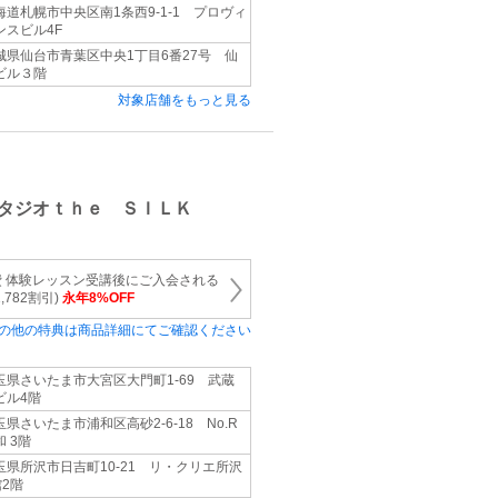
海道札幌市中央区南1条西9-1-1 プロヴィ
ンスビル4F
城県仙台市青葉区中央1丁目6番27号 仙
ビル３階
対象店舗をもっと見る
タジオｔｈｅ ＳＩＬＫ
 体験レッスン受講後にご入会される
782割引)
永年8%OFF
の他の特典は商品詳細にてご確認ください
玉県さいたま市大宮区大門町1-69 武蔵
ビル4階
玉県さいたま市浦和区高砂2-6-18 No.R
和 3階
玉県所沢市日吉町10-21 リ・クリエ所沢
館2階