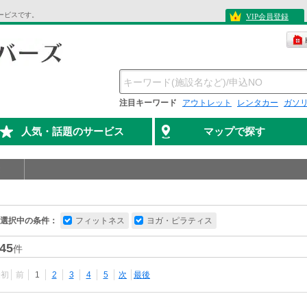
ービスです。
VIP会員登録
注目キーワード
アウトレット
レンタカー
ガソ
人気・話題のサービス
マップで探す
選択中の条件：
フィットネス
ヨガ・ピラティス
45
件
最初
前
1
2
3
4
5
次
最後