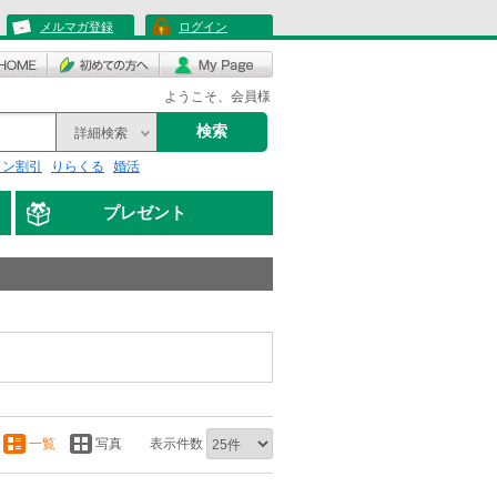
メルマガ登録
ログイン
ようこそ、会員様
検索
詳細検索
リン割引
りらくる
婚活
プレゼント
一覧
写真
表示件数