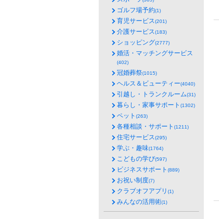
ゴルフ場予約
(1)
育児サービス
(201)
介護サービス
(183)
ショッピング
(2777)
婚活・マッチングサービス
(402)
冠婚葬祭
(1015)
ヘルス＆ビューティー
(4040)
引越し・トランクルーム
(31)
暮らし・家事サポート
(1302)
ペット
(263)
各種相談・サポート
(1211)
住宅サービス
(295)
学ぶ・趣味
(1764)
こどもの学び
(597)
ビジネスサポート
(889)
お祝い制度
(7)
クラブオフアプリ
(1)
みんなの活用術
(1)