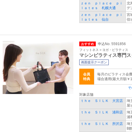
ｚｅｎ ｐｌａｃｅ ｐｉ
北
ｌａｔｅｓ 札幌大通
デ
ｚｅｎ ｐｌａｃｅ ｐｉ
宮
ｌａｔｅｓ 仙台
信
申込No. 5591856
おすすめ
フィットネス > ヨガ・ピラティス
マシンピラティス専門ス
画面提示クーポン
会員
毎月のピラティス会費
特典
場合適用(最大月額￥1,
そ
対象店舗
ｔｈｅ ＳＩＬＫ 大宮店
埼
屋
ｔｈｅ ＳＩＬＫ 浦和店
埼
浦
ｔｈｅ ＳＩＬＫ 所沢店
埼
B