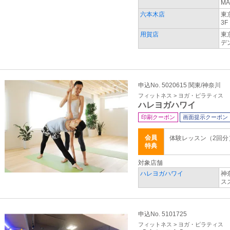
MA
六本木店
東
3F
用賀店
東
デ
申込No. 5020615 関東/神奈川
フィットネス > ヨガ・ピラティス
ハレヨガハワイ
印刷クーポン
画面提示クーポン
会員
体験レッスン（2回分）5
特典
対象店舗
ハレヨガハワイ
神
ス
申込No. 5101725
フィットネス > ヨガ・ピラティス