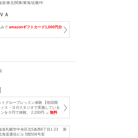
 北海道/東北/関東/東海/近畿/中
ＶＡ
込みで
amazonギフトカード1,000円分
国
ットグループレッスン体験 【初回限
ティス・ヨガスタジオで実施している
を０円で体験。 2,200円 →
無料
海道札幌市中央区北5条西6丁目1-23 第
北海道通信ビル 5階508号室