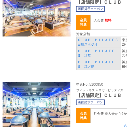
【店舗限定】ＣＬＵＢ 
画面提示クーポン
会員
入会費
無料
特典
対象店舗
ＣＬＵＢ ＰＩＬＡＴＥＳ
東
田町スタジオ
2F
ＣＬＵＢ ＰＩＬＡＴＥ
神
Ｓ 辻堂
ス
ＣＬＵＢ ＰＩＬＡＴＥ
神
Ｓ 江ノ島
EN
申込No. 5100950
フィットネス > ヨガ・ピラティス
【店舗限定】ＣＬＵＢ 
画面提示クーポン
会員
月会費 ※入会から6
特典
そ