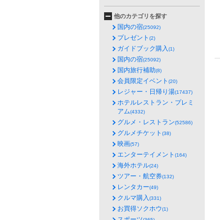
他のカテゴリを探す
国内の宿
(25092)
プレゼント
(2)
ガイドブック購入
(1)
国内の宿
(25092)
国内旅行補助
(8)
会員限定イベント
(20)
レジャー・日帰り湯
(17437)
ホテルレストラン・プレミ
アム
(4332)
グルメ・レストラン
(52586)
グルメチケット
(38)
映画
(57)
エンターテイメント
(164)
海外ホテル
(24)
ツアー・航空券
(132)
レンタカー
(49)
クルマ購入
(331)
お買得ソクホウ
(1)
スポーツ
(365)