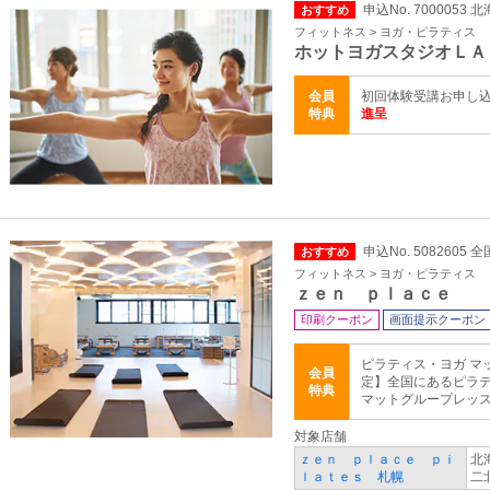
申込No. 7000053
おすすめ
フィットネス > ヨガ・ピラティス
ホットヨガスタジオＬＡ
会員
初回体験受講お申し
特典
進呈
申込No. 5082605 全
おすすめ
フィットネス > ヨガ・ピラティス
ｚｅｎ ｐｌａｃｅ
印刷クーポン
画面提示クーポン
ピラティス・ヨガ マ
会員
定】全国にあるピラ
特典
マットグループレッスン
対象店舗
ｚｅｎ ｐｌａｃｅ ｐｉ
北
ｌａｔｅｓ 札幌
二