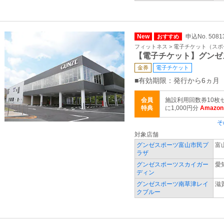
New
申込No. 5081
おすすめ
フィットネス > 電子チケット（ス
【電子チケット】グンゼ
金券
電子チケット
■有効期限：発行から6ヵ月
会員
施設利用回数券10枚
特典
に1,000円分
Amaz
そ
対象店舗
グンゼスポーツ富山市民プ
富
ラザ
グンゼスポーツスカイガー
愛
ディン
グンゼスポーツ南草津レイ
滋
クブルー