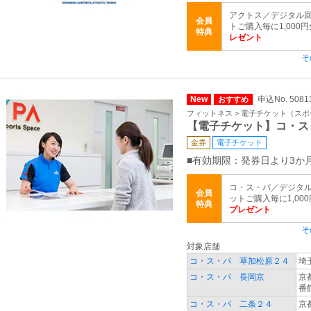
アクトス／デジタル回
会員
トご購入毎に1,000
特典
レゼント
そ
New
申込No. 50
おすすめ
フィットネス > 電子チケット（ス
【電子チケット】コ・ス
金券
電子チケット
■有効期限：発券日より3か
コ・ス・パ／デジタル
会員
ットご購入毎に1,00
特典
プレゼント
そ
対象店舗
コ・ス・パ 草加松原２４
埼
コ・ス・パ 長岡京
京
番
コ・ス・パ 二条２４
京