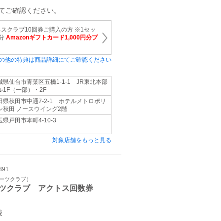
てご確認ください。
スクラブ10回券ご購入の方 ※1セッ
円分
Amazonギフトカード1,000円分プ
の他の特典は商品詳細にてご確認ください
城県仙台市青葉区五橋1-1-1 JR東北本部
ル1F（一部）・2F
田県秋田市中通7-2-1 ホテルメトロポリ
ン秋田 ノースウイング2階
玉県戸田市本町4-10-3
対象店舗をもっと見る
391
ポーツクラブ）
ツクラブ アクトス回数券
後