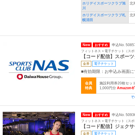
ホリデイスポーツクラブ旭
北
川
ホリデイスポーツクラブ札
北
幌清田
New
申込No. 5085
おすすめ
フィットネス > 電子チケット（ス
【コード配信】スポーツ
金券
電子チケット
■有効期限：お申込み画面に
会員
施設利用券20枚セッ
特典
1,000円分
Amazon
そ
New
申込No. 5093
おすすめ
フィットネス > 電子チケット（ス
【コード配信】ジェクサ
金券
電子チケット