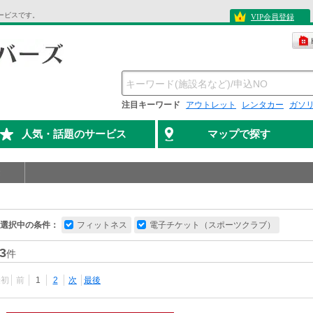
ービスです。
VIP会員登録
注目キーワード
アウトレット
レンタカー
ガソ
人気・話題のサービス
マップで探す
選択中の条件：
フィットネス
電子チケット（スポーツクラブ）
3
件
最初
前
1
2
次
最後