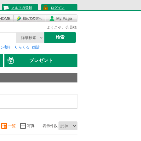
メルマガ登録
ログイン
ようこそ、会員様
検索
詳細検索
リン割引
りらくる
婚活
プレゼント
一覧
写真
表示件数