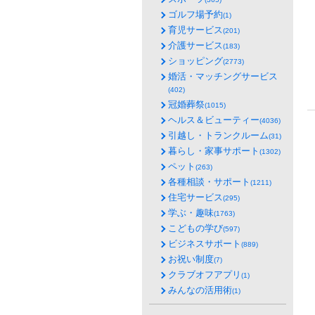
ゴルフ場予約
(1)
育児サービス
(201)
介護サービス
(183)
ショッピング
(2773)
婚活・マッチングサービス
(402)
冠婚葬祭
(1015)
ヘルス＆ビューティー
(4036)
引越し・トランクルーム
(31)
暮らし・家事サポート
(1302)
ペット
(263)
各種相談・サポート
(1211)
住宅サービス
(295)
学ぶ・趣味
(1763)
こどもの学び
(597)
ビジネスサポート
(889)
お祝い制度
(7)
クラブオフアプリ
(1)
みんなの活用術
(1)