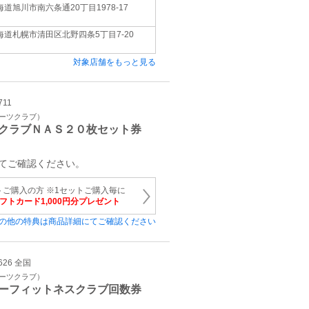
海道旭川市南六条通20丁目1978-17
海道札幌市清田区北野四条5丁目7-20
対象店舗をもっと見る
711
ポーツクラブ）
クラブＮＡＳ２０枚セット券
てご確認ください。
トご購入の方 ※1セットご購入毎に
ギフトカード1,000円分プレゼント
の他の特典は商品詳細にてご確認ください
626 全国
ポーツクラブ）
ーフィットネスクラブ回数券