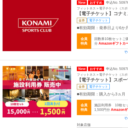
New
申込No. 5097
おすすめ
フィットネス > 電子チケット（ス
【電子チケット】コナミ
金券
電子チケット
■有効期限：発券日より6か
会員
回数券10枚セットご購
特典
分
Amazonギフトカ
そ
New
申込No. 5097
おすすめ
フィットネス > 電子チケット（ス
【電子チケット】スポー
金券
電子チケット
■有効期限：購入から3ヵ月
会員
施設利用券 10枚セ
特典
1,500円分
Amazon
そ
対象店舗