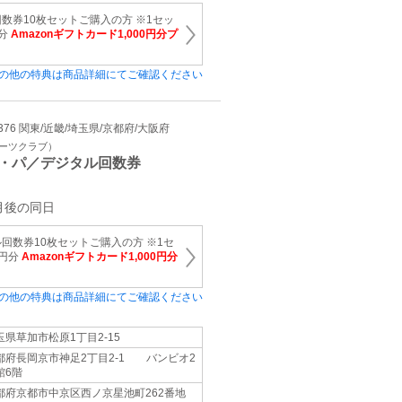
数券10枚セットご購入の方 ※1セッ
円分
Amazonギフトカード1,000円分プ
の他の特典は商品詳細にてご確認ください
81376 関東/近畿/埼玉県/京都府/大阪府
ポーツクラブ）
・パ／デジタル回数券
月後の同日
回数券10枚セットご購入の方 ※1セ
0円分
Amazonギフトカード1,000円分
の他の特典は商品詳細にてご確認ください
玉県草加市松原1丁目2-15
都府長岡京市神足2丁目2-1 バンビオ2
館6階
都府京都市中京区西ノ京星池町262番地