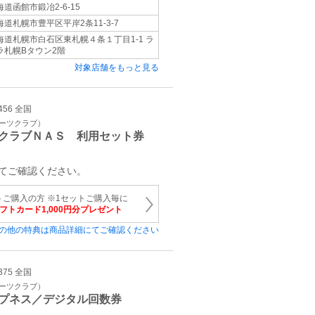
海道函館市鍛冶2-6-15
海道札幌市豊平区平岸2条11-3-7
海道札幌市白石区東札幌４条１丁目1‐1 ラ
ラ札幌Bタウン2階
対象店舗をもっと見る
456 全国
ポーツクラブ）
クラブＮＡＳ 利用セット券
てご確認ください。
トご購入の方 ※1セットご購入毎に
ギフトカード1,000円分プレゼント
の他の特典は商品詳細にてご確認ください
375 全国
ポーツクラブ）
プネス／デジタル回数券