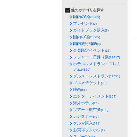
他のカテゴリを探す
国内の宿
(25085)
プレゼント
(2)
ガイドブック購入
(1)
国内の宿
(25085)
国内旅行補助
(8)
会員限定イベント
(18)
レジャー・日帰り湯
(17417)
ホテルレストラン・プレミ
アム
(4329)
グルメ・レストラン
(52551)
グルメチケット
(38)
映画
(55)
エンターテイメント
(164)
海外ホテル
(24)
ツアー・航空券
(132)
レンタカー
(49)
クルマ購入
(331)
お買得ソクホウ
(1)
スポーツ
(365)