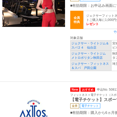
■有効期限：お申込み画面に
ジェクサーフィットネ
会員
トご購入毎に1,000
特典
レゼント
そ
対象店舗
ジェクサー・ライトジム＆
宮
スパ２４ 仙台店
ビ
ジェクサー・ライトジム
秋
メトロポリタン秋田店
タ
ジェクサー・フィットネス
埼
＆スパ 戸田公園
New
申込No. 5081
おすすめ
フィットネス > 電子チケット（ス
【電子チケット】スポー
金券
電子チケット
■有効期限：購入から6ヵ月