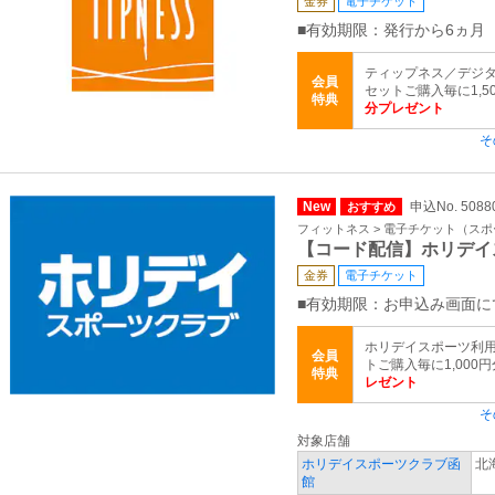
金券
電子チケット
■有効期限：発行から6ヵ月
ティップネス／デジタ
会員
セットご購入毎に1,5
特典
分プレゼント
そ
New
申込No. 5088
おすすめ
フィットネス > 電子チケット（ス
【コード配信】ホリデイ
金券
電子チケット
■有効期限：お申込み画面に
ホリデイスポーツ利用
会員
トご購入毎に1,000
特典
レゼント
そ
対象店舗
ホリデイスポーツクラブ函
北
館