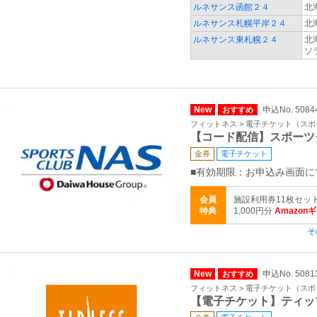
ルネサンス函館２４
北
ルネサンス札幌平岸２４
北
ルネサンス東札幌２４
北
ソ
New
申込No. 5084
おすすめ
フィットネス > 電子チケット（ス
【コード配信】スポーツ
金券
電子チケット
■有効期限：お申込み画面に
会員
施設利用券11枚セッ
特典
1,000円分
Amazon
そ
New
申込No. 5081
おすすめ
フィットネス > 電子チケット（ス
【電子チケット】ティッ