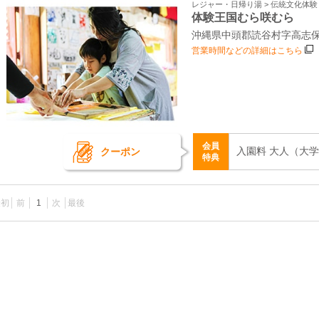
レジャー・日帰り湯 > 伝統文化体
体験王国むら咲むら
沖縄県中頭郡読谷村字高志
営業時間などの詳細はこちら
会員
入園料 大人（大学生
クーポン
特典
最初
前
1
次
最後