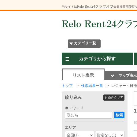
Relo Rent24クラブオフ
当サイトは
会員様専用優待
カテゴリ一覧
カテゴリから探す
リスト表示
マップ表示
トップ
検索結果一覧
レジャー・日帰
絞り込み
条件クリア
キーワード
1
検索
エリア
全国
(1)
指定なし
(1)