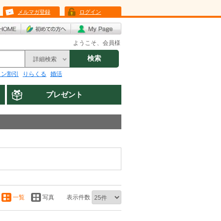
メルマガ登録
ログイン
ようこそ、会員様
検索
詳細検索
リン割引
りらくる
婚活
プレゼント
一覧
写真
表示件数