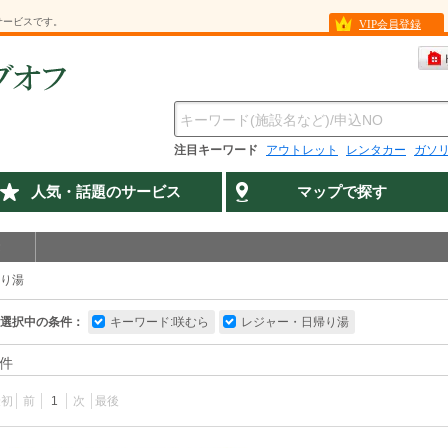
サービスです。
VIP会員登録
注目キーワード
アウトレット
レンタカー
ガソ
人気・話題のサービス
マップで探す
り湯
選択中の条件：
キーワード:咲むら
レジャー・日帰り湯
件
最初
前
1
次
最後