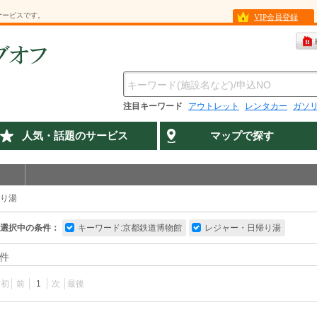
サービスです。
VIP会員登録
注目キーワード
アウトレット
レンタカー
ガソ
人気・話題のサービス
マップで探す
り湯
選択中の条件：
キーワード:京都鉄道博物館
レジャー・日帰り湯
件
最初
前
1
次
最後