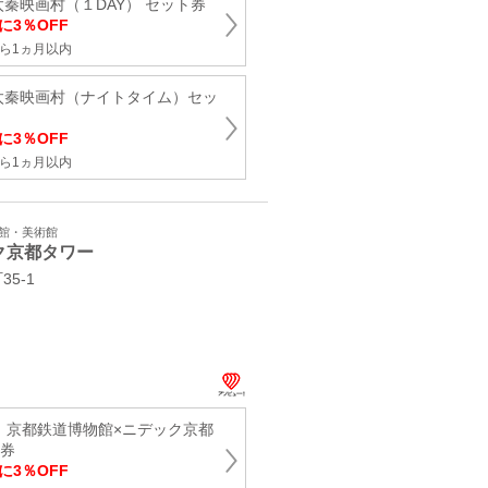
秦映画村（１DAY） セット券
に3％OFF
ら1ヵ月以内
太秦映画村（ナイトタイム）セッ
に3％OFF
ら1ヵ月以内
学館・美術館
ク京都タワー
5-1
引】京都鉄道博物館×ニデック京都
ト券
に3％OFF