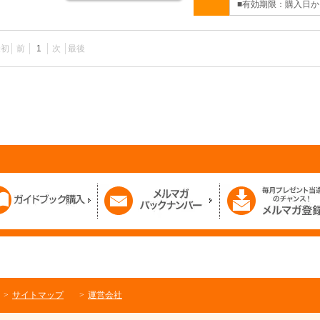
■有効期限：購入日か
最初
前
1
次
最後
サイトマップ
運営会社