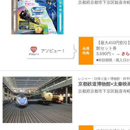
京都府京都市下京区観喜寺
【最大410円割引
館セット券
会員
アソビュー！
特典
3,690円～ →
さら
■有効期限：購入日か
レジャー・日帰り湯 > 博物館・科
京都鉄道博物館×太秦映
京都府京都市下京区観喜寺