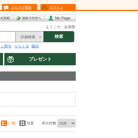
メルマガ登録
ログイン
ようこそ、会員様
検索
詳細検索
リン割引
りらくる
婚活
プレゼント
一覧
写真
表示件数