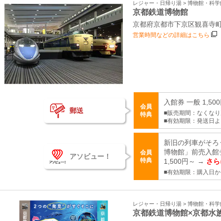
レジャー・日帰り湯 > 博物館・科
京都鉄道博物館
京都府京都市下京区観喜寺
営業時間などの詳細はこちら
入館券 一般 1,50
会員
郵送
■販売期間：なくな
特典
■有効期限：発送日
新旧の列車がそろ
博物館」前売入館
会員
アソビュー！
特典
1,500円～ →
さら
■有効期限：購入日か
レジャー・日帰り湯 > 博物館・科
京都鉄道博物館×京都水