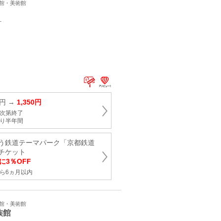
学館・美術館
町
0円 →
1,350円
り次第終了
より半年間
う鉄道テーマパーク「京都鉄道
チケット
に3％OFF
ら6ヵ月以内
学館・美術館
族館