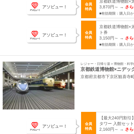
京都鉄道博物館×太
会員
アソビュー！
3,870円～ →
さら
特典
■有効期限：購入日か
京都鉄道博物館×
ト券
会員
アソビュー！
特典
3,150円～ →
さら
■有効期限：購入日か
レジャー・日帰り湯 > 博物館・科
京都鉄道博物館×ニデッ
京都府京都市下京区観喜寺町3
【最大240円割
タワー 入館セッ
会員
アソビュー！
特典
2,160円～ →
さら