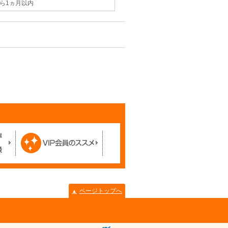
ら1ヵ月以内
ページトップへ
▲