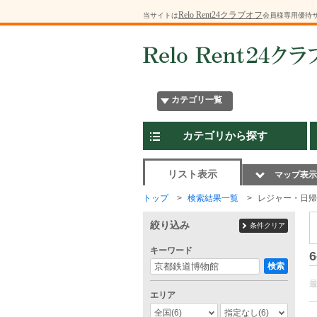
Relo Rent24クラブオフ
当サイトは
会員様専用優待
カテゴリ一覧
カテゴリから探す
リスト表示
マップ表示
トップ
検索結果一覧
レジャー・日帰
絞り込み
条件クリア
キーワード
6
検索
エリア
全国
(6)
指定なし
(6)