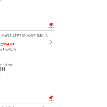
町
】京都鉄道博物館×京都水族館 入
に3％OFF
ら1ヵ月以内
学館・美術館
画村
町