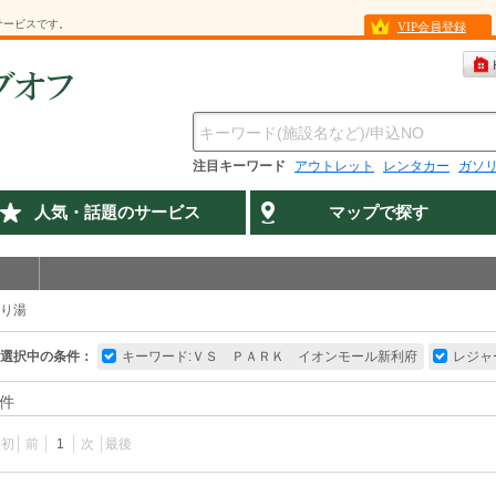
サービスです。
VIP会員登録
注目キーワード
アウトレット
レンタカー
ガソ
人気・話題のサービス
マップで探す
り湯
選択中の条件：
キーワード:ＶＳ ＰＡＲＫ イオンモール新利府
レジャ
件
最初
前
1
次
最後