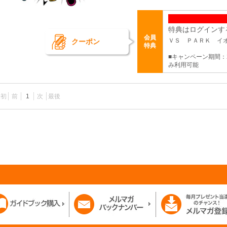
特典はログインす
会員
ＶＳ ＰＡＲＫ イ
クーポン
特典
■キャンペーン期間：2
み利用可能
最初
前
1
次
最後