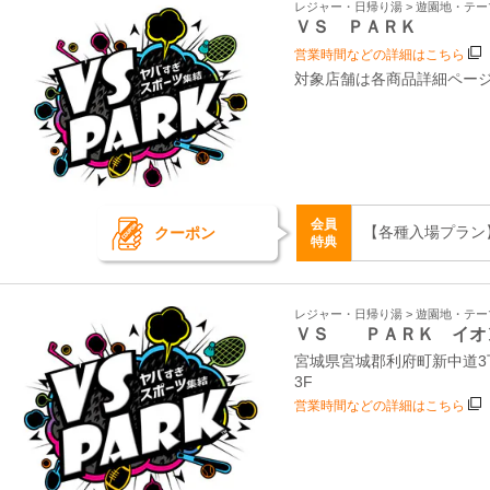
レジャー・日帰り湯 > 遊園地・テ
ＶＳ ＰＡＲＫ
営業時間などの詳細はこちら
対象店舗は各商品詳細ペー
会員
【各種入場プラン
クーポン
特典
レジャー・日帰り湯 > 遊園地・テ
ＶＳ ＰＡＲＫ イオ
宮城県宮城郡利府町新中道3
3F
営業時間などの詳細はこちら