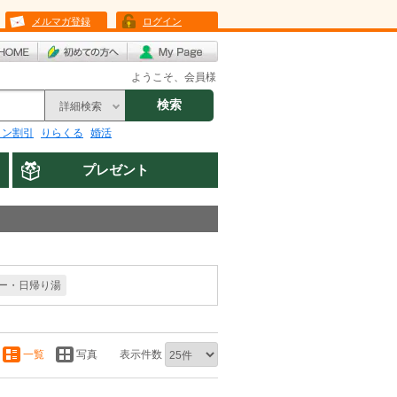
メルマガ登録
ログイン
ようこそ、会員様
検索
詳細検索
リン割引
りらくる
婚活
プレゼント
ー・日帰り湯
一覧
写真
表示件数