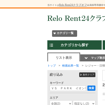
Relo Rent24クラブオフ
当サイトは
会員様専用優待
カテゴリ一覧
カテゴリから探す
リスト表示
マップ表示
トップ
検索結果一覧
レジャー・日帰
絞り込み
条件クリア
キーワード
2
検索
エリア
全国
(2)
指定なし
(2)