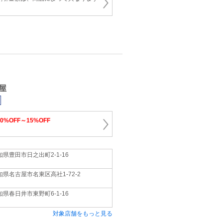
屋
10%OFF～15%OFF
知県豊田市日之出町2‐1‐16
知県名古屋市名東区高社1‐72‐2
知県春日井市東野町6‐1‐16
対象店舗をもっと見る