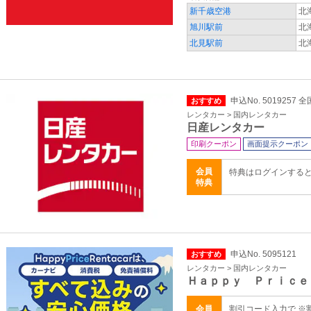
新千歳空港
北
旭川駅前
北
北見駅前
北
申込No. 5019257 全
おすすめ
レンタカー > 国内レンタカー
日産レンタカー
印刷クーポン
画面提示クーポン
会員
特典はログインする
特典
申込No. 5095121
おすすめ
レンタカー > 国内レンタカー
Ｈａｐｐｙ Ｐｒｉｃｅ
会員
割引コード入力で ※