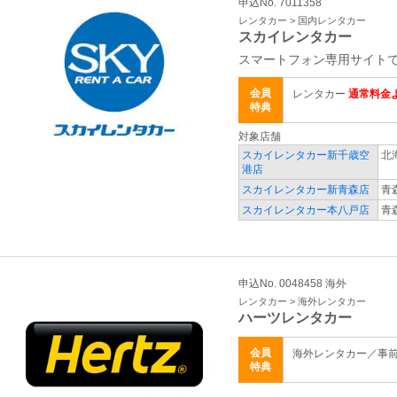
申込No. 7011358
レンタカー > 国内レンタカー
スカイレンタカー
スマートフォン専用サイトで
会員
レンタカー
通常料金よ
特典
対象店舗
スカイレンタカー新千歳空
北
港店
スカイレンタカー新青森店
青
スカイレンタカー本八戸店
青
申込No. 0048458 海外
レンタカー > 海外レンタカー
ハーツレンタカー
会員
海外レンタカー／事
特典