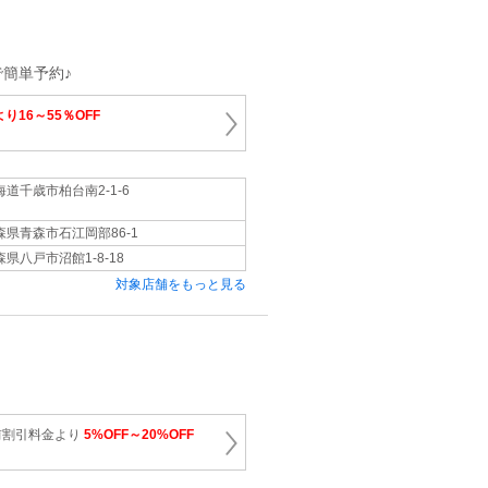
簡単予約♪
り16～55％OFF
海道千歳市柏台南2-1-6
森県青森市石江岡部86-1
森県八戸市沼館1-8-18
対象店舗をもっと見る
前割引料金より
5%OFF～20%OFF