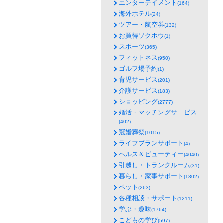
エンターテイメント
(164)
海外ホテル
(24)
ツアー・航空券
(132)
お買得ソクホウ
(1)
スポーツ
(365)
フィットネス
(950)
ゴルフ場予約
(1)
育児サービス
(201)
介護サービス
(183)
ショッピング
(2777)
婚活・マッチングサービス
(402)
冠婚葬祭
(1015)
ライフプランサポート
(4)
ヘルス＆ビューティー
(4040)
引越し・トランクルーム
(31)
暮らし・家事サポート
(1302)
ペット
(263)
各種相談・サポート
(1211)
学ぶ・趣味
(1764)
こどもの学び
(597)