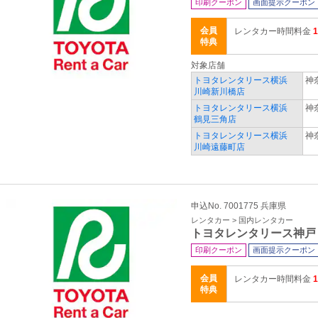
印刷クーポン
画面提示クーポン
会員
レンタカー時間料金
特典
対象店舗
トヨタレンタリース横浜
神
川崎新川橋店
トヨタレンタリース横浜
神
鶴見三角店
トヨタレンタリース横浜
神
川崎遠藤町店
申込No. 7001775 兵庫県
レンタカー > 国内レンタカー
トヨタレンタリース神戸
印刷クーポン
画面提示クーポン
会員
レンタカー時間料金
特典