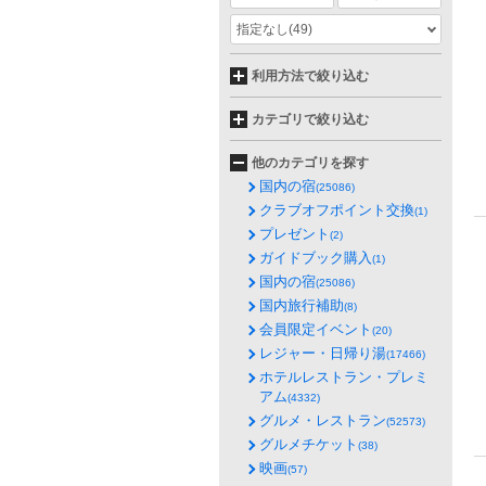
指定なし
(49)
利用方法で絞り込む
カテゴリで絞り込む
他のカテゴリを探す
国内の宿
(25086)
クラブオフポイント交換
(1)
プレゼント
(2)
ガイドブック購入
(1)
国内の宿
(25086)
国内旅行補助
(8)
会員限定イベント
(20)
レジャー・日帰り湯
(17466)
ホテルレストラン・プレミ
アム
(4332)
グルメ・レストラン
(52573)
グルメチケット
(38)
映画
(57)