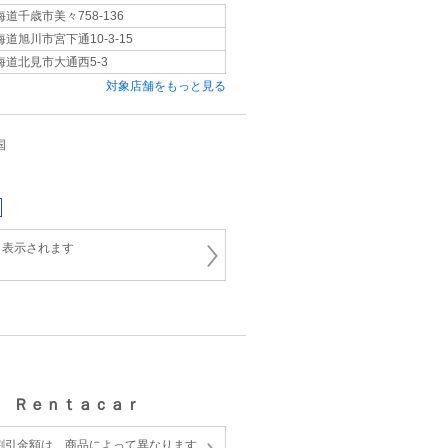
海道千歳市美々758-136
海道旭川市宮下通10-3-15
海道北見市大通西5-3
対象店舗をもっと見る
国
と表示されます
 Ｒｅｎｔａｃａｒ
割引金額は、商品によって異なります