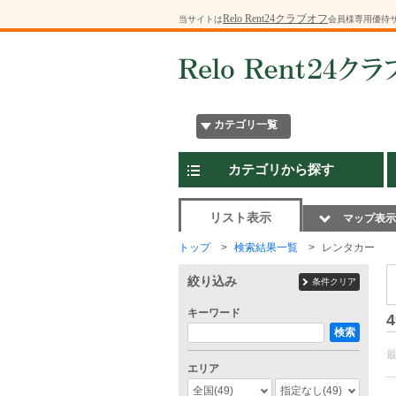
Relo Rent24クラブオフ
当サイトは
会員様専用優待
カテゴリ一覧
カテゴリから探す
リスト表示
マップ表示
トップ
検索結果一覧
レンタカー
絞り込み
条件クリア
キーワード
4
検索
エリア
全国
(49)
指定なし
(49)