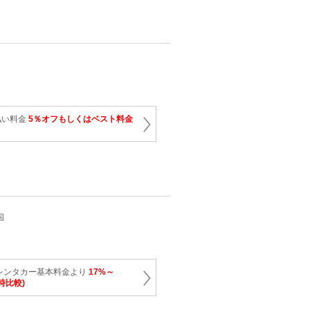
払い料金
5％オフもしくはベスト料金
国
レンタカー基本料金より
17%～
時比較)