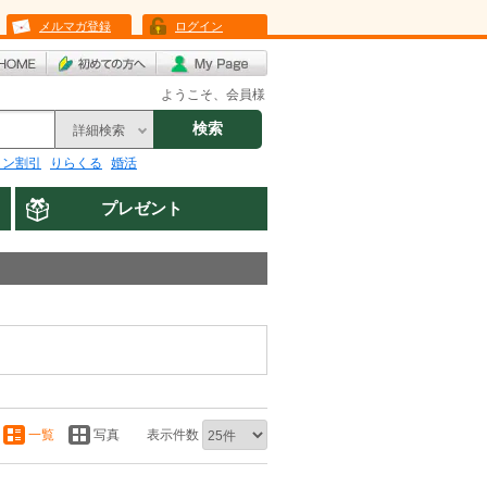
メルマガ登録
ログイン
ようこそ、会員様
検索
詳細検索
リン割引
りらくる
婚活
プレゼント
一覧
写真
表示件数