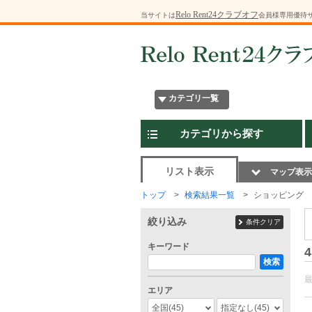
Relo Rent24クラブオフ
当サイトは
会員様専用優待
カテゴリ一覧
カテゴリから探す
リスト表示
マップ表示
トップ
検索結果一覧
ショッピング
絞り込み
条件クリア
キーワード
4
検索
エリア
全国
(45)
指定なし
(45)