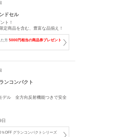
国
ンドセル
ゼント！
ト限定商品を含む、豊富な品揃え！
れた方
5000円相当の商品券プレゼント
国
ランコンパクト
容量モデル 全方向反射機能つきで安全
9日
0％OFF グランコンパクトシリーズ