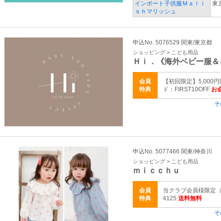
インポート子供服Ｍａｌｉ
東
ｓｈマリッシュ
申込No. 5076529 関東/東京都
ショッピング > こども用品
Ｈｉ．《海外ベビー服＆
会員
【初回限定】5,000
特典
ド：FIRST10OFF
お会
そ
申込No. 5077466 関東/神奈川
ショッピング > こども用品
ｍｉｃｃｈｕ
会員
当クラブ会員様限定（
特典
4125
送料無料
そ