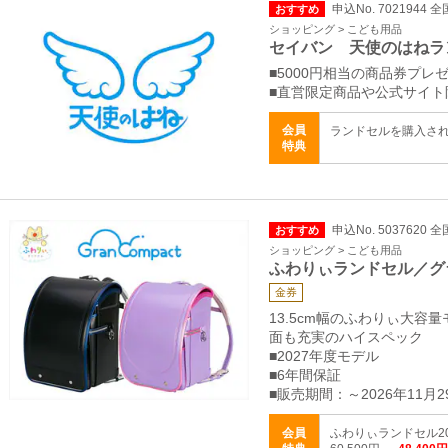
申込No. 7021944 全
おすすめ
ショッピング > こども用品
セイバン 天使のはねラ
■5000円相当の商品券プレ
■直営限定商品や公式サイ
会員
ランドセルを購入さ
特典
申込No. 5037620 全
おすすめ
ショッピング > こども用品
ふわりぃランドセル／グ
金券
13.5cm幅のふわりぃ大
面も充実のハイスペック
■2027年度モデル
■6年間保証
■販売期間：～2026年11月2
会員
ふわりぃランドセル2