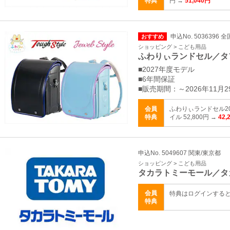
特典
円 →
51,040円
申込No. 5036396 全
おすすめ
ショッピング > こども用品
ふわりぃランドセル／タ
■2027年度モデル
■6年間保証
■販売期間：～2026年11月2
会員
ふわりぃランドセル2
特典
イル 52,800円 →
42,
申込No. 5049607 関東/東京都
ショッピング > こども用品
タカラトミーモール／タ
会員
特典はログインする
特典