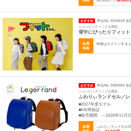
特典
60,500円 →
48,400円
申込No. 5034629 全
おすすめ
ショッピング > こども用品
背中にぴったりフィット
会員
特典はログインする
特典
申込No. 5085964 全
おすすめ
ショッピング > こども用品
ふわりぃランドセル／レ
■2027年度モデル
■6年間保証
■販売期間：～2026年11月2
会員
ふわりぃランドセル20％