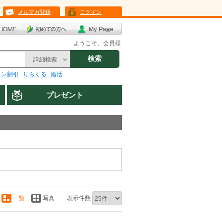
メルマガ登録
ログイン
ようこそ、会員様
検索
詳細検索
リン割引
りらくる
婚活
プレゼント
一覧
写真
表示件数