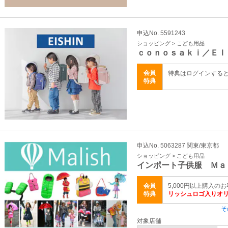
申込No. 5591243
ショッピング > こども用品
ｃｏｎｏｓａｋｉ／ＥＩ
会員
特典はログインする
特典
申込No. 5063287 関東/東京都
ショッピング > こども用品
インポート子供服 Ｍａ
会員
5,000円以上購入のお
特典
リッシュロゴ入りオ
そ
対象店舗