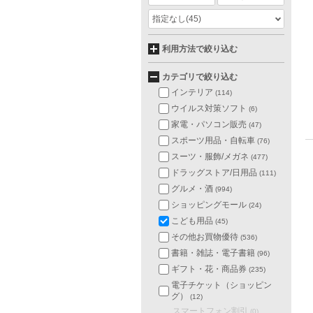
指定なし
(45)
利用方法で絞り込む
カテゴリで絞り込む
インテリア
(114)
ウイルス対策ソフト
(6)
家電・パソコン販売
(47)
スポーツ用品・自転車
(76)
スーツ・服飾/メガネ
(477)
ドラッグストア/日用品
(111)
グルメ・酒
(994)
ショッピングモール
(24)
こども用品
(45)
その他お買物優待
(536)
書籍・雑誌・電子書籍
(96)
ギフト・花・商品券
(235)
電子チケット（ショッピン
グ）
(12)
スマートフォン割引
(0)