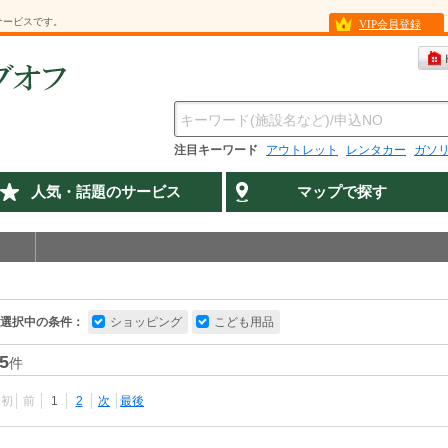
サービスです。
VIP会員登録
注目キーワード
アウトレット
レンタカー
ガソ
人気・話題のサービス
マップで探す
選択中の条件：
ショッピング
こども用品
5
件
最初
前
1
2
次
最後