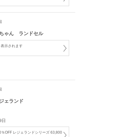
国
ちゃん ランドセル
と表示されます
国
ジェランド
9日
OFF レジェランドシリーズ 63,800