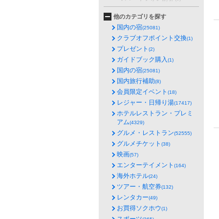
他のカテゴリを探す
国内の宿
(25081)
クラブオフポイント交換
(1)
プレゼント
(2)
ガイドブック購入
(1)
国内の宿
(25081)
国内旅行補助
(8)
会員限定イベント
(18)
レジャー・日帰り湯
(17417)
ホテルレストラン・プレミ
アム
(4329)
グルメ・レストラン
(52555)
グルメチケット
(38)
映画
(57)
エンターテイメント
(164)
海外ホテル
(24)
ツアー・航空券
(132)
レンタカー
(49)
お買得ソクホウ
(1)
スポーツ