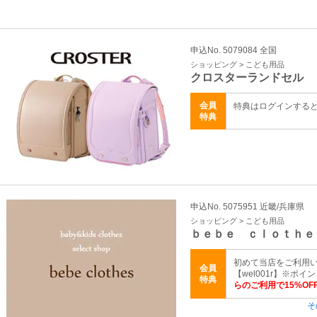
申込No. 5079084 全国
ショッピング > こども用品
クロスターランドセル
会員
特典はログインする
特典
申込No. 5075951 近畿/兵庫県
ショッピング > こども用品
ｂｅｂｅ ｃｌｏｔｈｅ
初めて当店をご利用い
会員
【wel001r】※ポ
特典
らのご利用で15%OF
そ