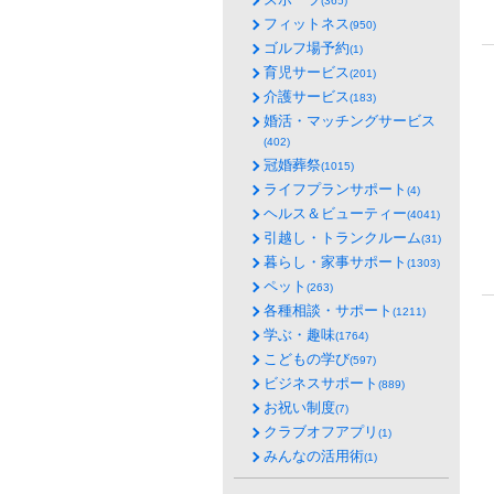
(365)
フィットネス
(950)
ゴルフ場予約
(1)
育児サービス
(201)
介護サービス
(183)
婚活・マッチングサービス
(402)
冠婚葬祭
(1015)
ライフプランサポート
(4)
ヘルス＆ビューティー
(4041)
引越し・トランクルーム
(31)
暮らし・家事サポート
(1303)
ペット
(263)
各種相談・サポート
(1211)
学ぶ・趣味
(1764)
こどもの学び
(597)
ビジネスサポート
(889)
お祝い制度
(7)
クラブオフアプリ
(1)
みんなの活用術
(1)