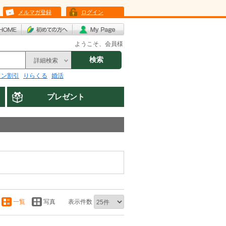
メルマガ登録
ログイン
ようこそ、会員様
検索
詳細検索
リン割引
りらくる
婚活
プレゼント
一覧
写真
表示件数