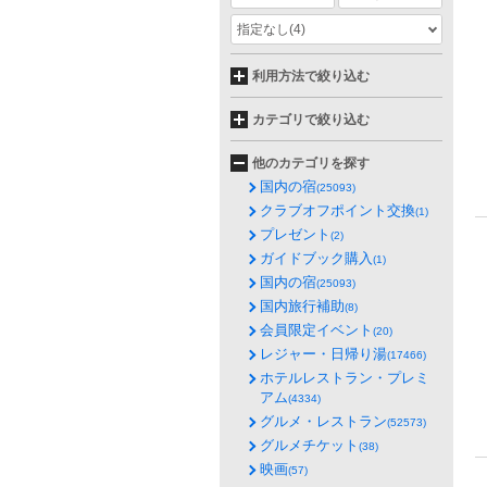
指定なし
(4)
利用方法で絞り込む
カテゴリで絞り込む
他のカテゴリを探す
国内の宿
(25093)
クラブオフポイント交換
(1)
プレゼント
(2)
ガイドブック購入
(1)
国内の宿
(25093)
国内旅行補助
(8)
会員限定イベント
(20)
レジャー・日帰り湯
(17466)
ホテルレストラン・プレミ
アム
(4334)
グルメ・レストラン
(52573)
グルメチケット
(38)
映画
(57)