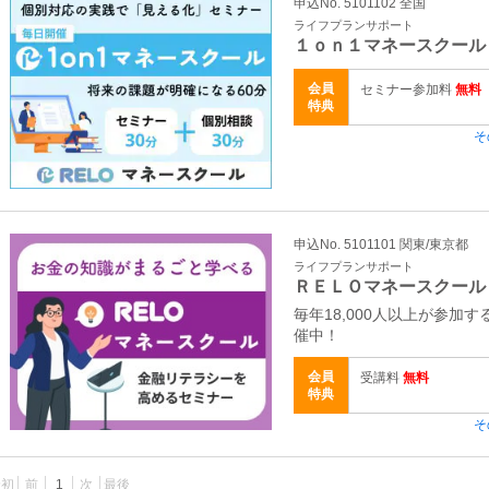
申込No. 5101102 全国
ライフプランサポート
１ｏｎ１マネースクール
会員
セミナー参加料
無料
特典
そ
申込No. 5101101 関東/東京都
ライフプランサポート
ＲＥＬＯマネースクール
毎年18,000人以上が参加
催中！
会員
受講料
無料
特典
そ
最初
前
1
次
最後