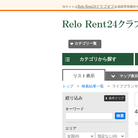
Relo Rent24クラブオフ
当サイトは
会員様専用優待
カテゴリ一覧
カテゴリから探す
リスト表示
マップ表示
トップ
検索結果一覧
ライフプランサ
絞り込み
条件クリア
キーワード
4
検索
エリア
全国
(4)
指定なし
(4)