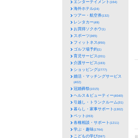
エンターテイメント
(164)
海外ホテル
(24)
ツアー・航空券
(132)
レンタカー
(49)
お買得ソクホウ
(1)
スポーツ
(365)
フィットネス
(950)
ゴルフ場予約
(1)
育児サービス
(201)
介護サービス
(183)
ショッピング
(2777)
婚活・マッチングサービス
(402)
冠婚葬祭
(1015)
ヘルス＆ビューティー
(4040)
引越し・トランクルーム
(31)
暮らし・家事サポート
(1302)
ペット
(263)
各種相談・サポート
(1211)
学ぶ・趣味
(1764)
こどもの学び
(597)