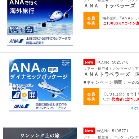
ＡＮＡ トラベラーズ
会員
海外旅行「ANAトラ
特典
に1000SKYコイン
New
申込No. 5025716
ツアー・航空券 > パッケージツ
ＡＮＡトラベラーズ 
■キャンペーン期間：～202
会員
【8/31出発分まで
特典
た方
代表者に計15,
その
New
申込No. 5105771
ツアー・航空券 > パッケージツア