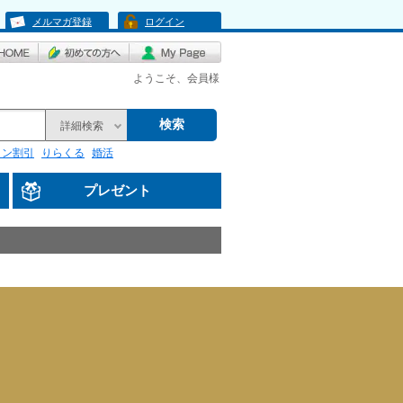
メルマガ登録
ログイン
ようこそ、会員様
検索
詳細検索
リン割引
りらくる
婚活
プレゼント