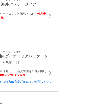
 海外パッケージツアー
ベラーズ」※会員含む1GRP
代表者
進呈
アーオンライン予約
国内ダイナミックパッケージ
6年8月30日
】羽田発 萩・石見空港を往復利用し
000 SKYコイン進呈
他の特典は商品詳細にてご確認ください
ー