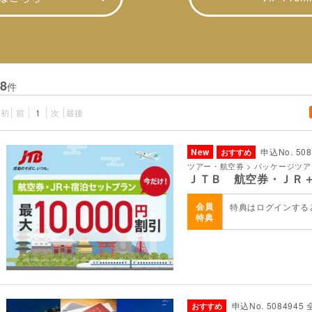
8
件
最初
前
1
次
最後
New
申込No. 50
おすすめ
ツアー・航空券 > パッケージツ
ＪＴＢ 航空券・ＪＲ
会員
特典はログインする
特典
申込No. 5084945
おすすめ