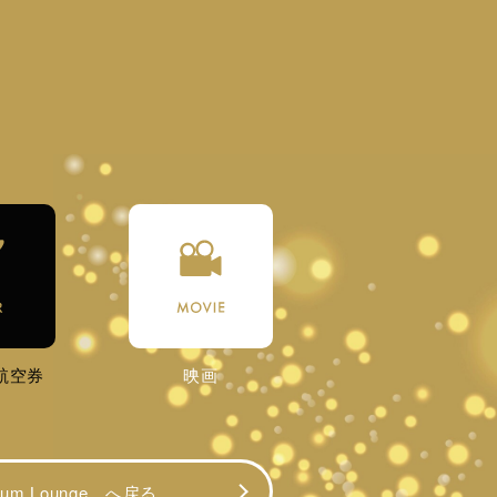
航空券
映画
mium Lounge へ戻る