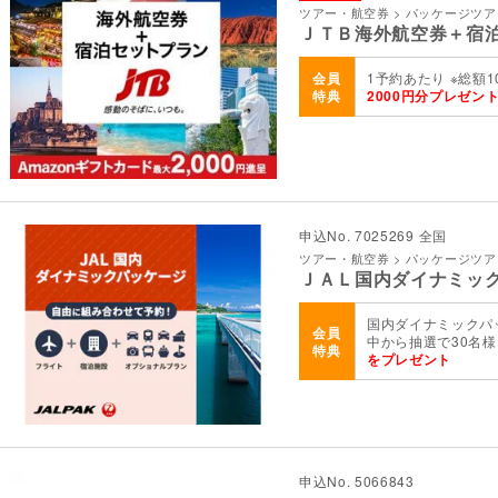
ツアー・航空券 > パッケージツ
ＪＴＢ海外航空券＋宿
会員
1予約あたり ※総額
特典
2000円分プレゼン
申込No. 7025269 全国
ツアー・航空券 > パッケージツ
ＪＡＬ国内ダイナミッ
国内ダイナミックパ
会員
中から抽選で30名
特典
をプレゼント
申込No. 5066843