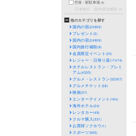
空港・駅駐車場
(4)
日本旅行 国内宿泊補助
(0)
他のカテゴリを探す
国内の宿
(24909)
プレゼント
(2)
国内の宿
(24909)
国内旅行補助
(8)
会員限定イベント
(20)
レジャー・日帰り湯
(17474)
ホテルレストラン・プレミ
アム
(4335)
グルメ・レストラン
(52567)
グルメチケット
(38)
映画
(57)
エンターテイメント
(164)
海外ホテル
(24)
レンタカー
(49)
クルマ購入
(331)
お買得ソクホウ
(1)
スポーツ
(365)