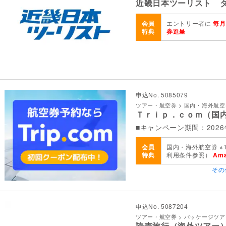
近畿日本ツーリスト 
会員
エントリー者に
毎月
特典
券進呈
申込No. 5085079
ツアー・航空券 > 国内・海外航空
Ｔｒｉｐ．ｃｏｍ（国
■キャンペーン期間：2026
会員
国内・海外航空券 ※
特典
利用条件参照）
Am
その
申込No. 5087204
ツアー・航空券 > パッケージツ
読売旅行（海外ツアー