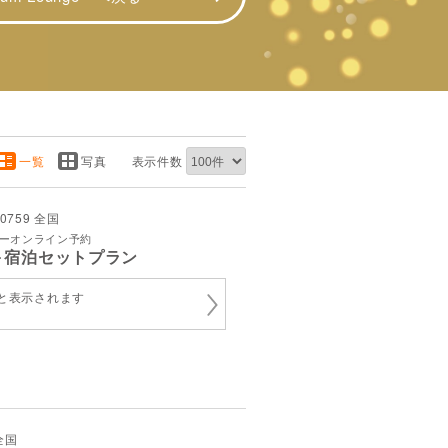
一覧
写真
表示件数
80759 全国
アーオンライン予約
＋宿泊セットプラン
と表示されます
 全国