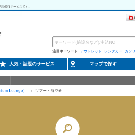
専用優待サービスです。
注目キーワード
アウトレット
レンタカー
ガソ
人気・話題のサービス
マップで探す
示
ium Lounge）
ツアー・航空券