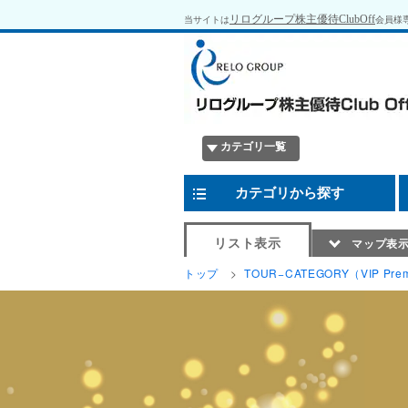
リログループ株主優待ClubOff
当サイトは
会員様
カテゴリ一覧
カテゴリから探す
リスト表示
マップ表
トップ
TOUR−CATEGORY（VIP Prem