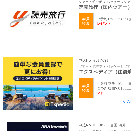
ツアー・航空券 > パッケージツ
読売旅行（国内ツアー
会員
ご予約1ツアーにつ
特典
レゼント
申込No. 5067036
ツアー・航空券 > パッケージツ
エクスペディア（往復
往復航空券+宿泊（国
会員
につき総額5万円以
特典
ント
その
申込No. 0050958 全国/海外
ツアー・航空券 > パッケージツ