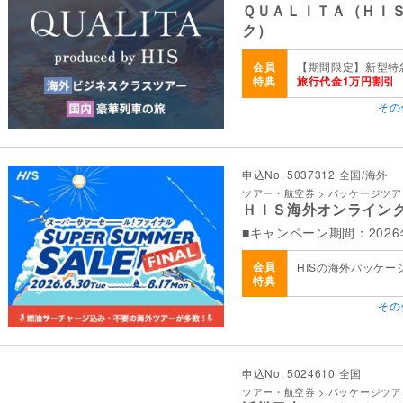
ＱＵＡＬＩＴＡ（ＨＩ
ク）
会員
【期間限定】新型特
特典
旅行代金1万円割引
その
申込No. 5037312 全国/海外
ツアー・航空券 > パッケージツ
ＨＩＳ海外オンライン
■キャンペーン期間：2026年
会員
HISの海外パッケ
特典
その
申込No. 5024610 全国
ツアー・航空券 > パッケージツ