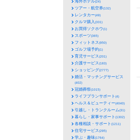
海外ホテル
(24)
ツアー・航空券
(132)
レンタカー
(49)
クルマ購入
(331)
お買得ソクホウ
(1)
スポーツ
(365)
フィットネス
(950)
ゴルフ場予約
(1)
育児サービス
(201)
介護サービス
(183)
ショッピング
(2777)
婚活・マッチングサービス
(402)
冠婚葬祭
(1015)
ライフプランサポート
(4)
ヘルス＆ビューティー
(4040)
引越し・トランクルーム
(31)
暮らし・家事サポート
(1302)
各種相談・サポート
(1211)
住宅サービス
(295)
学ぶ・趣味
(1764)