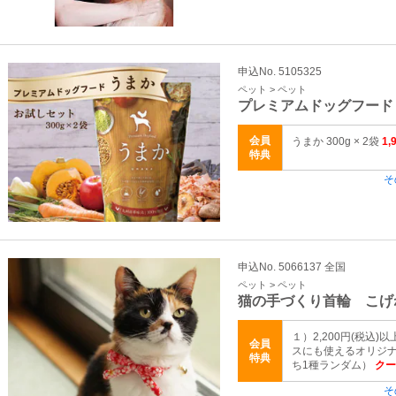
申込No. 5105325
ペット > ペット
プレミアムドッグフード
会員
うまか 300g × 2袋
1
特典
そ
申込No. 5066137 全国
ペット > ペット
猫の手づくり首輪 こげ
１）2,200円(税込)
会員
スにも使えるオリジ
特典
ち1種ランダム）
クーポ
そ