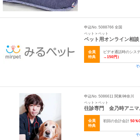
申込No. 5088766 全国
ペット > ペット
ペット用オンライン相談
会員
ビデオ通話時のシス
特典
→150円）
そ
申込No. 5086611 関東/神奈川
ペット > ペット
往診専門 金乃時アニ
会員
初回の合計会計
50％
特典
そ