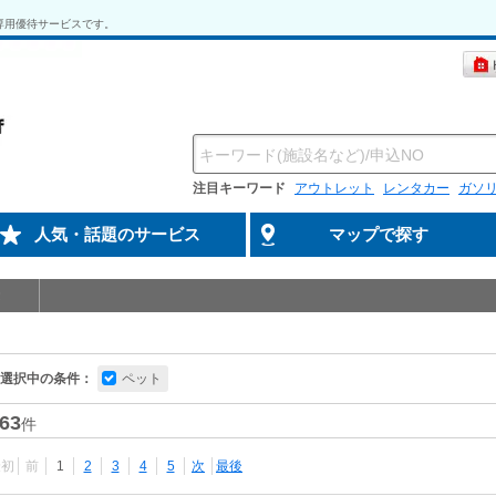
専用優待サービスです。
注目キーワード
アウトレット
レンタカー
ガソ
人気・話題のサービス
マップで探す
選択中の条件：
ペット
63
件
最初
前
1
2
3
4
5
次
最後