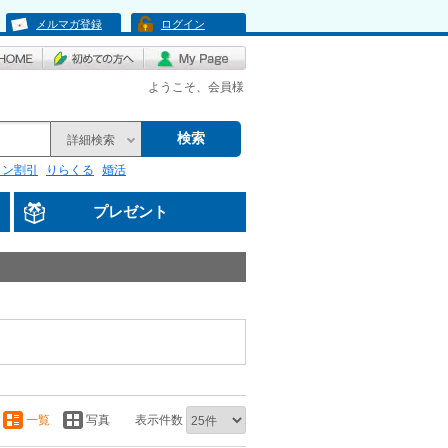
メルマガ登録
ログイン
ようこそ、会員様
検索
詳細検索
リン割引
りらくる
婚活
プレゼント
一覧
写真
表示件数