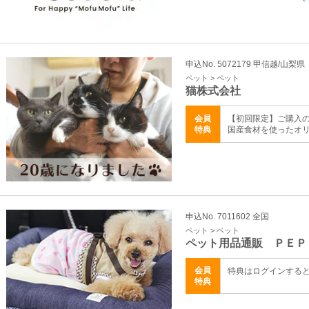
申込No. 5072179 甲信越/山梨県
ペット > ペット
猫株式会社
会員
【初回限定】ご購入の
特典
国産食材を使ったオ
申込No. 7011602 全国
ペット > ペット
ペット用品通販 ＰＥＰ
会員
特典はログインする
特典