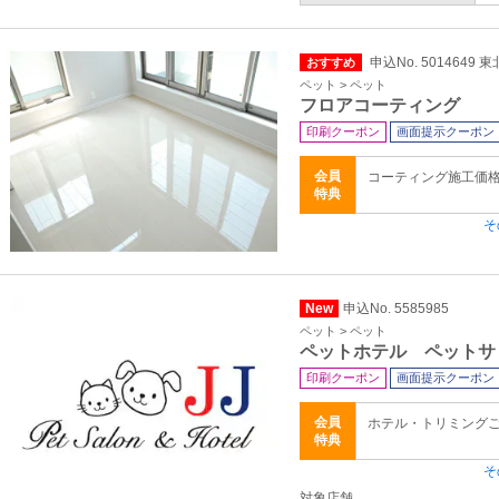
申込No. 5014649
おすすめ
ペット > ペット
フロアコーティング
印刷クーポン
画面提示クーポン
会員
コーティング施工価
特典
そ
New
申込No. 5585985
ペット > ペット
ペットホテル ペットサ
印刷クーポン
画面提示クーポン
会員
ホテル・トリミングご
特典
そ
対象店舗