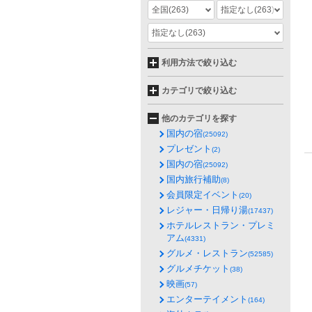
全国
(263)
指定なし
(263)
指定なし
(263)
利用方法で絞り込む
カテゴリで絞り込む
他のカテゴリを探す
国内の宿
(25092)
プレゼント
(2)
国内の宿
(25092)
国内旅行補助
(8)
会員限定イベント
(20)
レジャー・日帰り湯
(17437)
ホテルレストラン・プレミ
アム
(4331)
グルメ・レストラン
(52585)
グルメチケット
(38)
映画
(57)
エンターテイメント
(164)