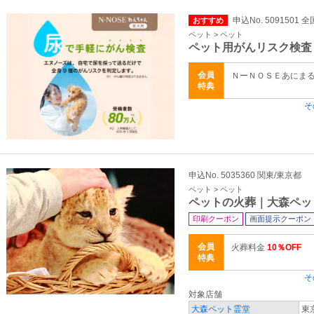
申込No. 5091501 全
おすすめ
ペット > ペット
ペット用がんリスク検査
会員
ＮーＮＯＳＥあにまる 
特典
そ
申込No. 5035360 関東/東京都
ペット > ペット
ペットの火葬｜大森ペッ
印刷クーポン
画面提示クーポン
会員
火葬料金
10％OFF
特典
そ
対象店舗
大森ペット霊堂
東