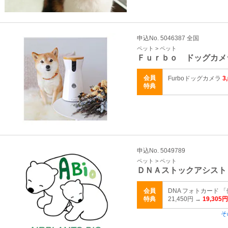
申込No. 5046387 全国
ペット > ペット
Ｆｕｒｂｏ ドッグカメ
会員
Furboドッグカメラ
3
特典
申込No. 5049789
ペット > ペット
ＤＮＡストックアシスト
会員
DNA フォトカード
特典
21,450円 →
19,305円
そ