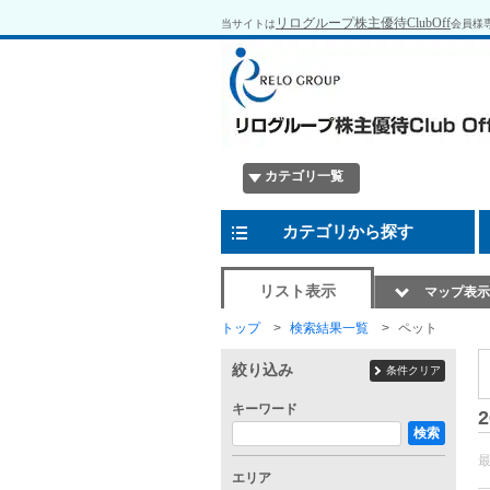
リログループ株主優待ClubOff
当サイトは
会員様
カテゴリ一覧
カテゴリから探す
リスト表示
マップ表示
トップ
検索結果一覧
ペット
絞り込み
条件クリア
キーワード
2
検索
エリア