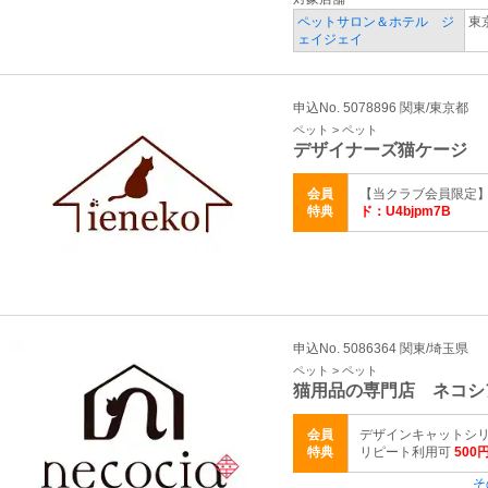
ペットサロン＆ホテル ジ
東
ェイジェイ
申込No. 5078896 関東/東京都
ペット > ペット
デザイナーズ猫ケージ 
会員
【当クラブ会員限定】
特典
ド：U4bjpm7B
申込No. 5086364 関東/埼玉県
ペット > ペット
猫用品の専門店 ネコシ
会員
デザインキャットシリ
特典
リピート利用可
500
そ