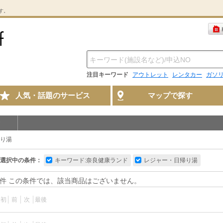
す。
注目キーワード
アウトレット
レンタカー
ガソ
人気・話題のサービス
マップで探す
り湯
選択中の条件：
キーワード:奈良健康ランド
レジャー・日帰り湯
件 この条件では、該当商品はございません。
最初
前
次
最後