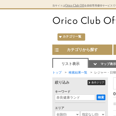
Orico Club Off
当サイトは
会員様専用優待サービスで
カテゴリ一覧
カテゴリから探す
リスト表示
マップ表示
トップ
検索結果一覧
レジャー・日帰
絞り込み
条件クリア
キーワード
0
検索
エリア
全国
(0)
指定なし
(0)