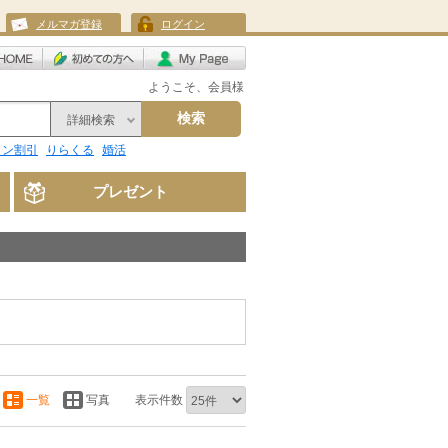
メルマガ登録
ログイン
ようこそ、会員様
検索
詳細検索
リン割引
りらくる
婚活
プレゼント
一覧
写真
表示件数