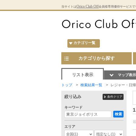
Orico Club Off
当サイトは
会員様専用優待サービスで
カテゴリ一覧
カテゴリから探す
リスト表示
マップ表示
トップ
検索結果一覧
レジャー・日帰
絞り込み
条件クリア
キーワード
1
検索
エリア
全国
(1)
指定なし
(1)