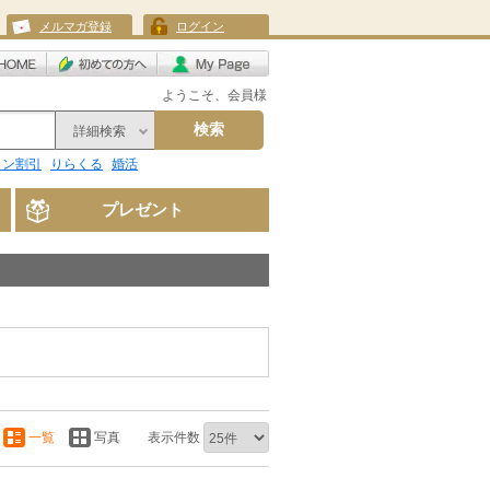
メルマガ登録
ログイン
ようこそ、会員様
検索
詳細検索
リン割引
りらくる
婚活
プレゼント
一覧
写真
表示件数