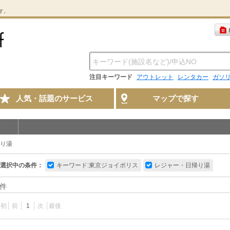
す。
注目キーワード
アウトレット
レンタカー
ガソ
人気・話題のサービス
マップで探す
り湯
選択中の条件：
キーワード:東京ジョイポリス
レジャー・日帰り湯
件
最初
前
1
次
最後