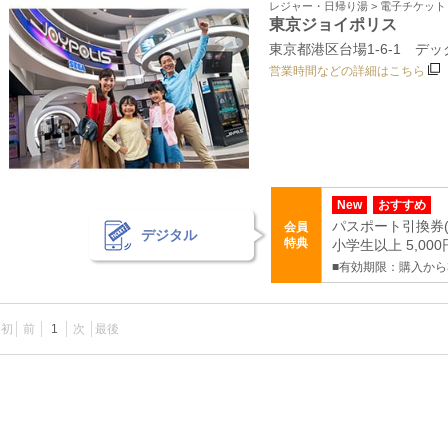
レジャー・日帰り湯 > 電子チケッ
東京ジョイポリス
東京都港区台場1-6-1 デ
営業時間などの詳細はこちら
New
おすすめ
パスポート引換券
会員
デジタル
特典
小学生以上 5,000
■有効期限：購入から
最初
前
1
次
最後