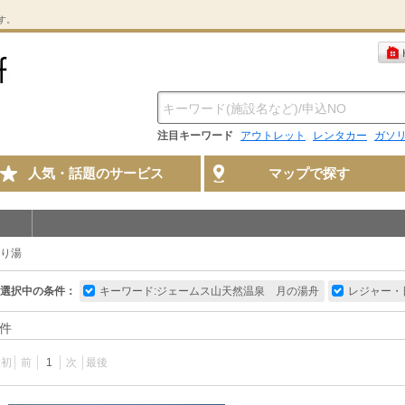
す。
注目キーワード
アウトレット
レンタカー
ガソ
人気・話題のサービス
マップで探す
り湯
選択中の条件：
キーワード:ジェームス山天然温泉 月の湯舟
レジャー・
件
最初
前
1
次
最後