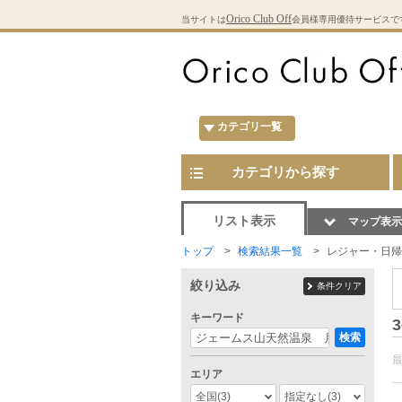
Orico Club Off
当サイトは
会員様専用優待サービスで
カテゴリ一覧
カテゴリから探す
リスト表示
マップ表示
トップ
検索結果一覧
レジャー・日帰
絞り込み
条件クリア
キーワード
3
検索
エリア
全国
(3)
指定なし
(3)