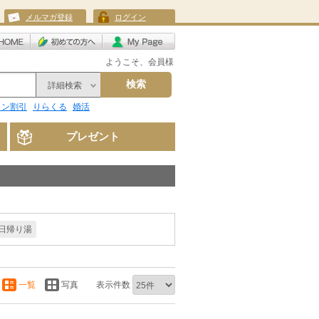
メルマガ登録
ログイン
ようこそ、会員様
検索
詳細検索
リン割引
りらくる
婚活
プレゼント
日帰り湯
一覧
写真
表示件数