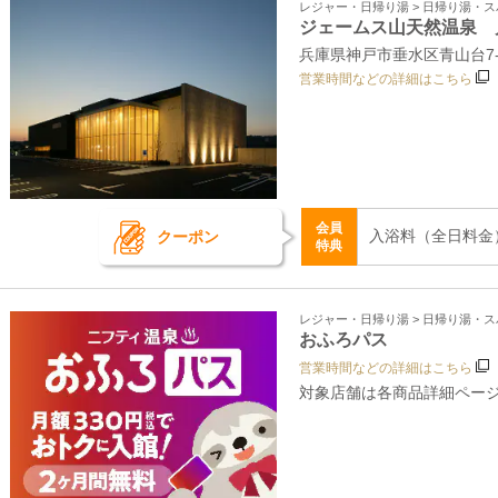
レジャー・日帰り湯 > 日帰り湯・
ジェームス山天然温泉 
兵庫県神戸市垂水区青山台7‐4
営業時間などの詳細はこちら
会員
入浴料（全日料金） 
クーポン
特典
レジャー・日帰り湯 > 日帰り湯・
おふろパス
営業時間などの詳細はこちら
対象店舗は各商品詳細ペー