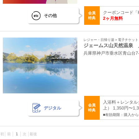
クーポンコード「R
会員
その他
特典
2ヶ月無料
レジャー・日帰り湯 > 電子チケッ
ジェームス山天然温泉 
兵庫県神戸市垂水区青山台7‐4
入浴料＋レンタル
会員
デジタル
上） 1,350円〜1,
特典
■有効期限：購入から
最初
前
1
次
最後