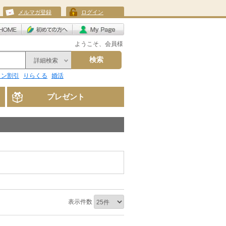
メルマガ登録
ログイン
ようこそ、会員様
検索
詳細検索
リン割引
りらくる
婚活
プレゼント
表示件数