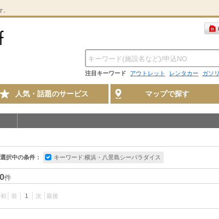
す。
注目キーワード
アウトレット
レンタカー
ガソ
人気・話題のサービス
マップで探す
選択中の条件：
キーワード:横浜・八景島シーパラダイス
0
件
最初
前
1
次
最後