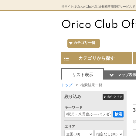
Orico Club Off
当サイトは
会員様専用優待サービスで
カテゴリ一覧
カテゴリから探す
リスト表示
マップ表示
トップ
検索結果一覧
絞り込み
条件クリア
キーワード
3
検索
エリア
全国
(30)
指定なし
(30)