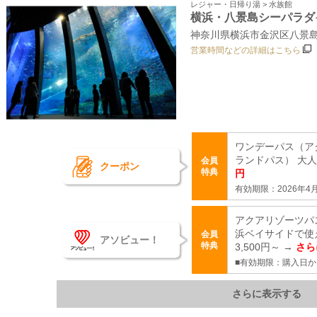
レジャー・日帰り湯 > 水族館
横浜・八景島シーパラダ
神奈川県横浜市金沢区八景
営業時間などの詳細はこちら
ワンデーパス（ア
ランドパス） 大人・
会員
クーポン
特典
円
有効期限：2026年4月
アクアリゾーツパ
浜ベイサイドで使
会員
アソビュー！
特典
3,500円～ →
さら
■有効期限：購入日か
さらに表示する