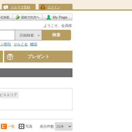
メルマガ登録
ログイン
ようこそ、会員様
検索
詳細検索
リン割引
りらくる
婚活
プレゼント
ビスエリア
一覧
写真
表示件数