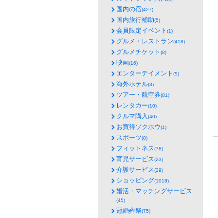
国内の宿
(427)
国内旅行補助
(5)
会員限定イベント
(1)
グルメ・レストラン
(418)
グルメチケット
(8)
映画
(16)
エンターテイメント
(5)
海外ホテル
(3)
ツアー・航空券
(81)
レンタカー
(10)
クルマ購入
(40)
お買得ソクホウ
(1)
スポーツ
(8)
フィットネス
(78)
育児サービス
(23)
介護サービス
(29)
ショッピング
(1018)
婚活・マッチングサービス
(45)
冠婚葬祭
(75)