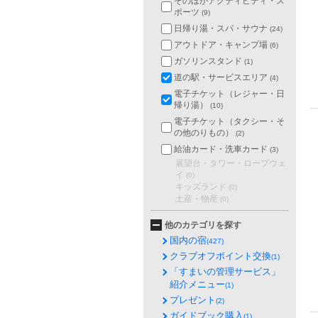
そのほかアクティビティ・ス
ポーツ
(9)
日帰り湯・スパ・サウナ
(24)
アウトドア・キャンプ場
(6)
ガソリンスタンド
(1)
道の駅・サービスエリア
(4)
電子チケット（レジャー・日
帰り湯）
(10)
電子チケット（タクシー・そ
の他のりもの）
(2)
給油カード・洗車カード
(3)
展望台・タワー・ロープウェ
イ
(0)
キッズランド
(0)
土産・物産
(0)
他のカテゴリを探す
国内の宿
(427)
クラブオフポイント交換
(1)
「すまいの管理サービス」
紹介メニュー
(1)
プレゼント
(2)
ガイドブック購入
(1)