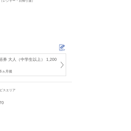
ト（レジャー・日帰り湯）
券 大人（中学生以上） 1,200
6ヵ月後
ービスエリア
70