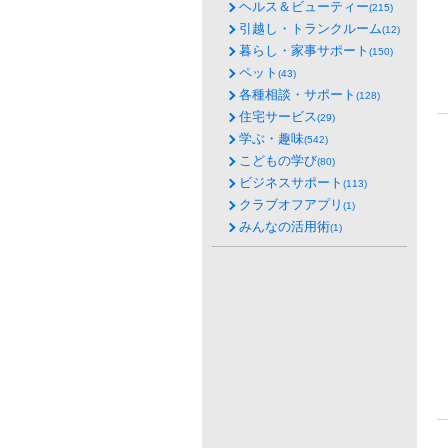
ヘルス＆ビューティー
(215)
引越し・トランクルーム
(12)
暮らし・家事サポート
(150)
ペット
(43)
各種相談・サポート
(128)
住宅サービス
(29)
学ぶ・趣味
(542)
こどもの学び
(80)
ビジネスサポート
(113)
クラブオフアプリ
(1)
みんなの活用術
(1)