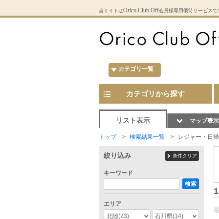
Orico Club Off
当サイトは
会員様専用優待サービスで
カテゴリ一覧
カテゴリから探す
リスト表示
マップ表示
トップ
検索結果一覧
レジャー・日帰
絞り込み
条件クリア
キーワード
検索
1
エリア
北陸
(23)
石川県
(14)