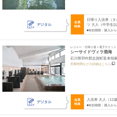
日帰り入浴券（タ
会員
デジタル
ツ 大人（中学生以上
特典
■有効期限：購入から
レジャー・日帰り湯 > 電子チケッ
シーサイドヴィラ渤海
石川県羽咋郡志賀町富来領
営業時間などの詳細はこちら
入浴券 大人（12歳
会員
デジタル
特典
■有効期限：購入から