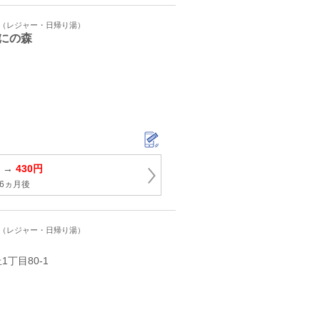
ト（レジャー・日帰り湯）
にの森
円 →
430円
6ヵ月後
ト（レジャー・日帰り湯）
丁目80-1