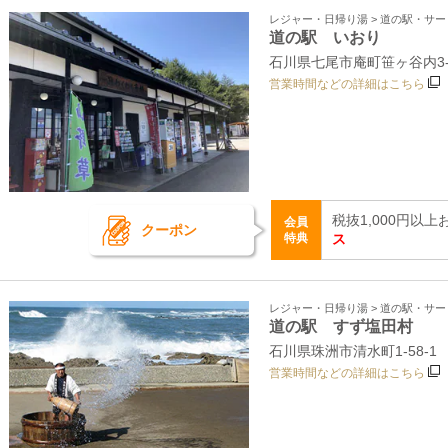
レジャー・日帰り湯 > 道の駅・サ
道の駅 いおり
石川県七尾市庵町笹ヶ谷内3
営業時間などの詳細はこちら
税抜1,000円以
会員
クーポン
特典
ス
レジャー・日帰り湯 > 道の駅・サ
道の駅 すず塩田村
石川県珠洲市清水町1‐58‐1
営業時間などの詳細はこちら