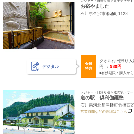
レジャー・日帰り湯 > 電子チケッ
お宿やました
石川県金沢市湯涌町1123
タオル付日帰り入浴
会員
デジタル
円 →
980円
特典
■有効期限：購入から
レジャー・日帰り湯 > 道の駅・サ
道の駅 倶利伽羅塾
石川県河北郡津幡町竹橋西2
営業時間などの詳細はこちら