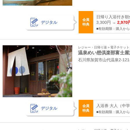
日帰り入浴付き朝
会員
デジタル
3,300円 →
2,970
特典
■有効期限：購入から
レジャー・日帰り湯 > 電子チケッ
温泉めい想倶楽部富士屋
石川県加賀市山代温泉2-121-
入浴券 大人（中学生
会員
デジタル
特典
■有効期限：購入から