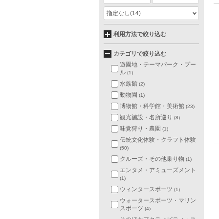
指定なし
(14)
利用方法で絞り込む
カテゴリで絞り込む
遊園地・テーマパーク・プー
ル
(1)
水族館
(2)
動物園
(1)
博物館・科学館・美術館
(23)
観光施設・名所巡り
(8)
味覚狩り・農園
(1)
伝統文化体験・クラフト体験
(50)
クルーズ・その他乗り物
(1)
エンタメ・アミューズメント
(1)
ウィンタースポーツ
(1)
ウォータースポーツ・マリン
スポーツ
(4)