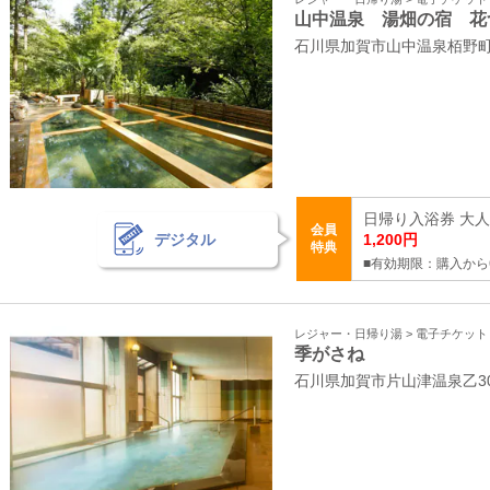
山中温泉 湯畑の宿 花
石川県加賀市山中温泉栢野
日帰り入浴券 大人（
会員
デジタル
1,200円
特典
■有効期限：購入から
レジャー・日帰り湯 > 電子チケッ
季がさね
石川県加賀市片山津温泉乙3