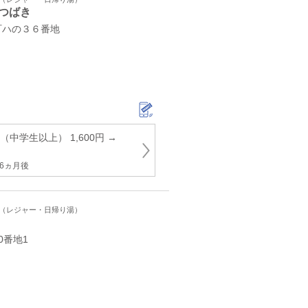
つばき
町ハの３６番地
中学生以上） 1,600円 →
6ヵ月後
ト（レジャー・日帰り湯）
0番地1