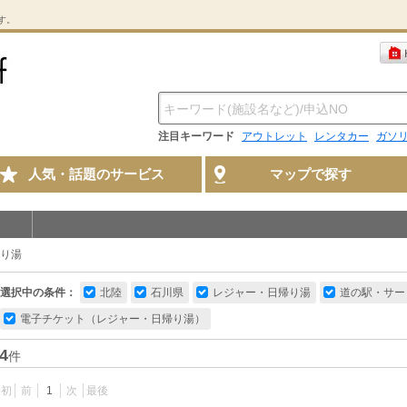
す。
注目キーワード
アウトレット
レンタカー
ガソ
人気・話題のサービス
マップで探す
り湯
選択中の条件：
北陸
石川県
レジャー・日帰り湯
道の駅・サー
電子チケット（レジャー・日帰り湯）
4
件
最初
前
1
次
最後