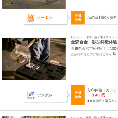
会員
塩の資料館入館料 
クーポン
特典
レジャー・日帰り湯 > 電子チケッ
金森合金 砂型鋳造体験
石川県金沢市松村6丁目100
営業時間などの詳細はこちら
刻印体験（カトラリー
会員
デジタル
→
1,490円
特典
■有効期限：購入から
レジャー・日帰り湯 > 電子チケッ