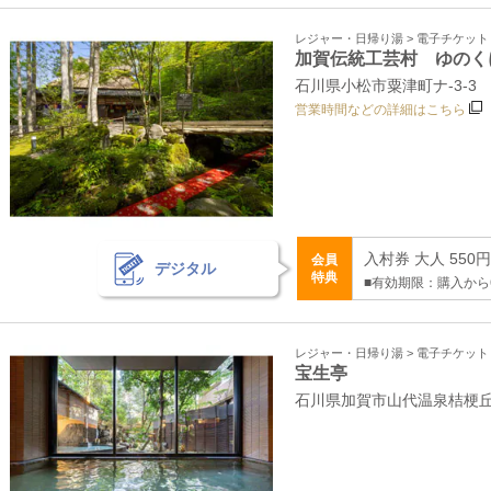
レジャー・日帰り湯 > 電子チケッ
加賀伝統工芸村 ゆのく
石川県小松市粟津町ナ‐3‐3
営業時間などの詳細はこちら
入村券 大人 550
会員
デジタル
特典
■有効期限：購入から
レジャー・日帰り湯 > 電子チケッ
宝生亭
石川県加賀市山代温泉桔梗丘1