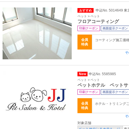
申込No. 5014649
おすすめ
ペット > ペット
フロアコーティング
印刷クーポン
画面提示クーポン
会員
コーティング施工価
特典
そ
New
申込No. 5585985
ペット > ペット
ペットホテル ペットサ
印刷クーポン
画面提示クーポン
会員
ホテル・トリミングご
特典
そ
対象店舗