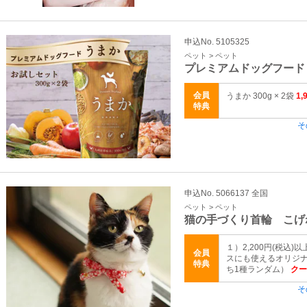
申込No. 5105325
ペット > ペット
プレミアムドッグフード
会員
うまか 300g × 2袋
1
特典
そ
申込No. 5066137 全国
ペット > ペット
猫の手づくり首輪 こげ
１）2,200円(税込)
会員
スにも使えるオリジ
特典
ち1種ランダム）
クーポ
そ