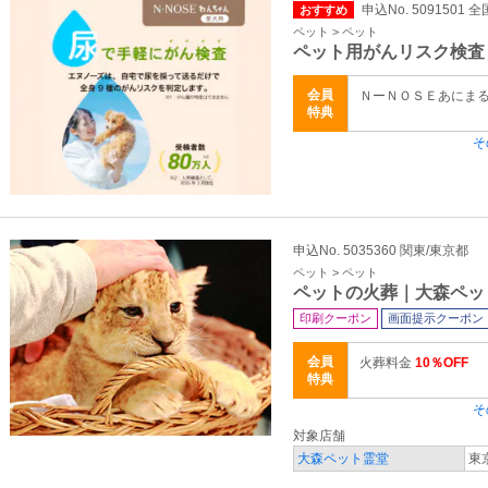
申込No. 5091501 全
おすすめ
ペット > ペット
ペット用がんリスク検査
会員
ＮーＮＯＳＥあにまる 
特典
そ
申込No. 5035360 関東/東京都
ペット > ペット
ペットの火葬｜大森ペッ
印刷クーポン
画面提示クーポン
会員
火葬料金
10％OFF
特典
そ
対象店舗
大森ペット霊堂
東