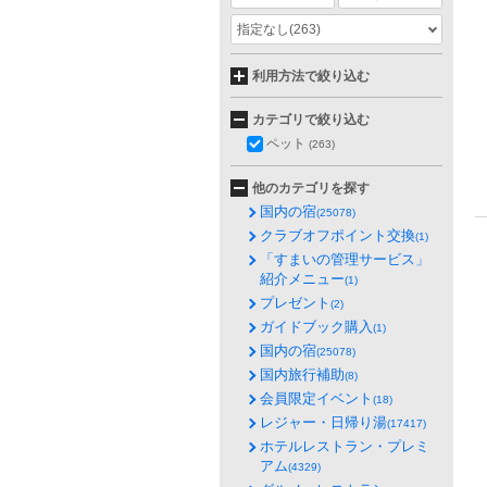
指定なし
(263)
利用方法で絞り込む
カテゴリで絞り込む
ペット
(263)
他のカテゴリを探す
国内の宿
(25078)
クラブオフポイント交換
(1)
「すまいの管理サービス」
紹介メニュー
(1)
プレゼント
(2)
ガイドブック購入
(1)
国内の宿
(25078)
国内旅行補助
(8)
会員限定イベント
(18)
レジャー・日帰り湯
(17417)
ホテルレストラン・プレミ
アム
(4329)