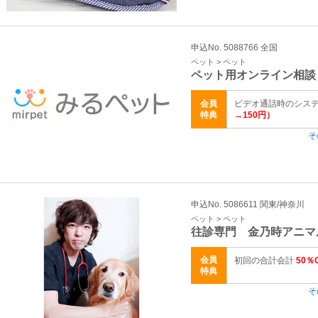
申込No. 5088766 全国
ペット > ペット
ペット用オンライン相談
会員
ビデオ通話時のシス
特典
→150円）
そ
申込No. 5086611 関東/神奈川
ペット > ペット
往診専門 金乃時アニ
会員
初回の合計会計
50％
特典
そ