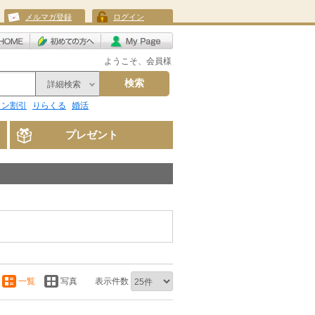
メルマガ登録
ログイン
ようこそ、会員様
検索
詳細検索
リン割引
りらくる
婚活
プレゼント
一覧
写真
表示件数