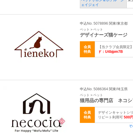
ペットサロン＆ホテル ジ
東
ェイジェイ
申込No. 5078896 関東/東京都
ペット > ペット
デザイナーズ猫ケージ 
会員
【当クラブ会員限定】
特典
ド：U4bjpm7B
申込No. 5086364 関東/埼玉県
ペット > ペット
猫用品の専門店 ネコシ
会員
デザインキャットシリ
特典
リピート利用可
500
そ