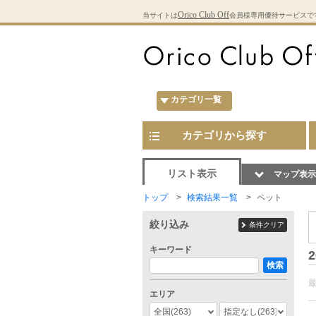
Orico Club Off
当サイトは
会員様専用優待サービスで
カテゴリ一覧
カテゴリから探す
リスト表示
マップ表示
トップ
検索結果一覧
ペット
絞り込み
条件クリア
キーワード
2
検索
エリア
全国
(263)
指定なし
(263)