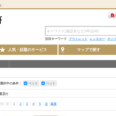
す。
注目キーワード
アウトレット
レンタカー
ガソ
人気・話題のサービス
マップで探す
選択中の条件：
ペット
ペット
63
件
最初
前
1
2
3
4
5
次
最後