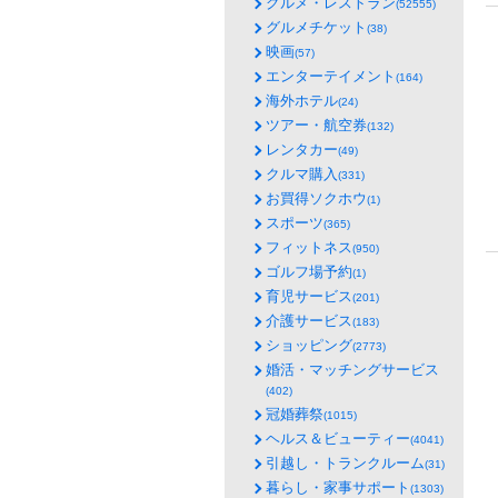
グルメ・レストラン
(52555)
グルメチケット
(38)
映画
(57)
エンターテイメント
(164)
海外ホテル
(24)
ツアー・航空券
(132)
レンタカー
(49)
クルマ購入
(331)
お買得ソクホウ
(1)
スポーツ
(365)
フィットネス
(950)
ゴルフ場予約
(1)
育児サービス
(201)
介護サービス
(183)
ショッピング
(2773)
婚活・マッチングサービス
(402)
冠婚葬祭
(1015)
ヘルス＆ビューティー
(4041)
引越し・トランクルーム
(31)
暮らし・家事サポート
(1303)