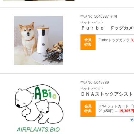
申込No. 5046387 全国
ペット > ペット
Ｆｕｒｂｏ ドッグカメ
会員
Furboドッグカメラ
3
特典
申込No. 5049789
ペット > ペット
ＤＮＡストックアシスト
会員
DNA フォトカード
特典
21,450円 →
19,305円
そ