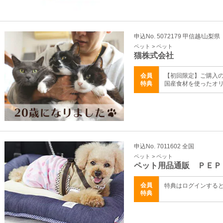
申込No. 5072179 甲信越/山梨県
ペット > ペット
猫株式会社
会員
【初回限定】ご購入の
特典
国産食材を使ったオ
申込No. 7011602 全国
ペット > ペット
ペット用品通販 ＰＥＰ
会員
特典はログインする
特典