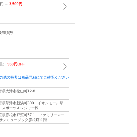
0円 →
3,500円
近畿/滋賀県
会員）
550円OFF
の他の特典は商品詳細にてご確認ください
賀県大津市松山町12-8
賀県草津市新浜町300 イオンモール草
 スポーツ＆レジャー棟
賀県彦根市戸賀町57-1 ファミリーマー
 サンミュージック彦根店２階