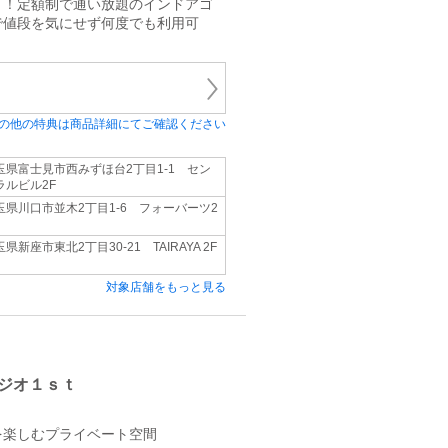
！！定額制で通い放題のインドアゴ
で値段を気にせず何度でも利用可
の他の特典は商品詳細にてご確認ください
玉県富士見市西みずほ台2丁目1-1 セン
ラルビル2F
玉県川口市並木2丁目1-6 フォーバーツ2
県新座市東北2丁目30-21 TAIRAYA 2F
対象店舗をもっと見る
ジオ１ｓｔ
を楽しむプライベート空間