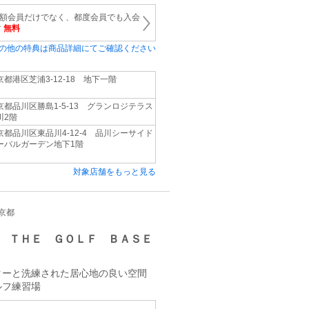
） 月額会員だけでなく、都度会員でも入会
す
無料
の他の特典は商品詳細にてご確認ください
京都港区芝浦3-12-18 地下一階
京都品川区勝島1-5-13 グランロジテラス
川2階
京都品川区東品川4-12-4 品川シーサイド
ーバルガーデン地下1階
対象店舗をもっと見る
東京都
 ＴＨＥ ＧＯＬＦ ＢＡＳＥ
ターと洗練された居心地の良い空間
ルフ練習場