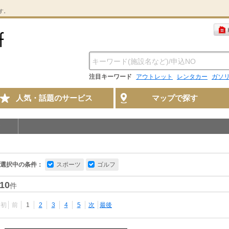
す。
注目キーワード
アウトレット
レンタカー
ガソ
人気・話題のサービス
マップで探す
選択中の条件：
スポーツ
ゴルフ
10
件
最初
前
1
2
3
4
5
次
最後