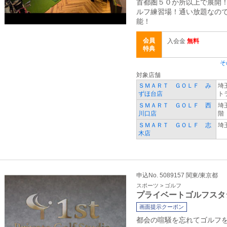
首都圏５０か所以上で展開
ルフ練習場！通い放題なの
能！
会員
入会金
無料
特典
そ
対象店舗
ＳＭＡＲＴ ＧＯＬＦ み
埼
ずほ台店
ト
ＳＭＡＲＴ ＧＯＬＦ 西
埼
川口店
階
ＳＭＡＲＴ ＧＯＬＦ 志
埼玉
木店
申込No. 5089157 関東/東京都
スポーツ > ゴルフ
プライベートゴルフスタ
画面提示クーポン
都会の喧騒を忘れてゴルフ