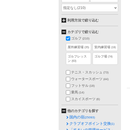
指定なし
(210)
利用方法で絞り込む
カテゴリで絞り込む
ゴルフ
(210)
屋外練習場
室内練習場
(35)
(19)
ゴルフレッス
ゴルフ場
(74)
ン
(63)
テニス・スカッシュ
(73)
ウォータースポーツ
(44)
フットサル
(18)
乗馬
(14)
スカイスポーツ
(6)
他のカテゴリを探す
国内の宿
(25093)
クラブオフポイント交換
(1)
「すまいの管理サービス」