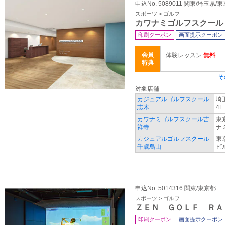
申込No. 5089011 関東/埼玉県
スポーツ > ゴルフ
カワナミゴルフスクール
印刷クーポン
画面提示クーポン
会員
体験レッスン
無料
特典
そ
対象店舗
カジュアルゴルフスクール
埼
志木
4F
カワナミゴルフスクール吉
東
祥寺
ナ
カジュアルゴルフスクール
東
千歳烏山
ビ
申込No. 5014316 関東/東京都
スポーツ > ゴルフ
ＺＥＮ ＧＯＬＦ ＲＡ
印刷クーポン
画面提示クーポン