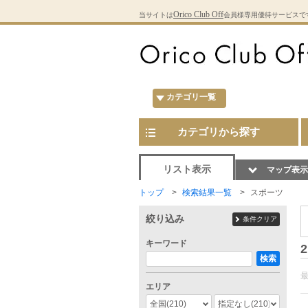
Orico Club Off
当サイトは
会員様専用優待サービスで
カテゴリ一覧
カテゴリから探す
リスト表示
マップ表示
トップ
検索結果一覧
スポーツ
絞り込み
条件クリア
キーワード
2
検索
エリア
全国
(210)
指定なし
(210)