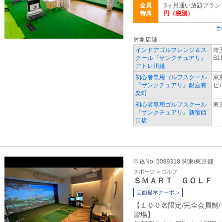
会員
3ヶ月通い放題プラン
特典
円（税別）
そ
対象店舗
インドアゴルフレンジ＆ス
埼
クール『サンクチュアリ』
B1
アトレ川越
初心者専用ゴルフスクール
東
『サンクチュアリ』銀座有
ビ
楽町
初心者専用ゴルフスクール
東京
『サンクチュアリ』新宿西
口店
申込No. 5089318 関東/東京都
スポーツ > ゴルフ
ＳＭＡＲＴ ＧＯＬＦ
画面提示クーポン
【１００名限定/完全会員制
習場】