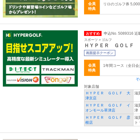
会員
リロのゴルフ券 5,00
特典
申込No. 5089316 
おすすめ
スポーツ > ゴルフ
ＨＹＰＥＲ ＧＯＬＦ
画面提示クーポン
会員
1年間コース（全日
特典
そ
対象店舗
ＨＹＰＥＲ ＧＯＬＦ 大
滋
津京店
ＨＹＰＥＲ ＧＯＬＦ イ
滋
オンモール草津店
津
ＨＹＰＥＲ ＧＯＬＦ 彦
滋
根店
ト