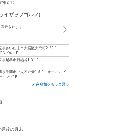
関東/東京都
ライザップゴルフ）
と表示されます
玉県さいたま市大宮区大門町2-22-1
iGAビル１F
玉県越谷市新越谷1-31-2
葉県千葉市中央区弁天1-5-1 オーパスビ
ディング1F
対象店舗をもっと見る
国
か月後の月末