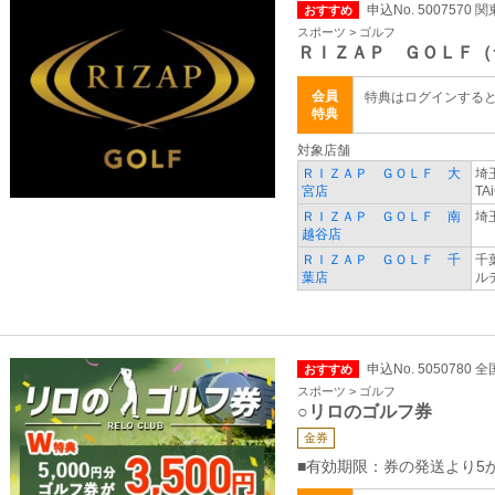
申込No. 5007570 
おすすめ
スポーツ > ゴルフ
ＲＩＺＡＰ ＧＯＬＦ（
会員
特典はログインする
特典
対象店舗
ＲＩＺＡＰ ＧＯＬＦ 大
埼
宮店
TA
ＲＩＺＡＰ ＧＯＬＦ 南
埼
越谷店
ＲＩＺＡＰ ＧＯＬＦ 千
千
葉店
ル
申込No. 5050780 全
おすすめ
スポーツ > ゴルフ
○リロのゴルフ券
金券
■有効期限：券の発送より5