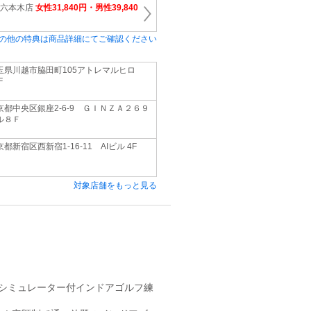
 六本木店
女性31,840円・男性39,840
の他の特典は商品詳細にてご確認ください
玉県川越市脇田町105アトレマルヒロ
F
京都中央区銀座2‐6‐9 ＧＩＮＺＡ２６９
ル８Ｆ
都新宿区西新宿1-16-11 AIビル 4F
対象店舗をもっと見る
/シミュレーター付インドアゴルフ練