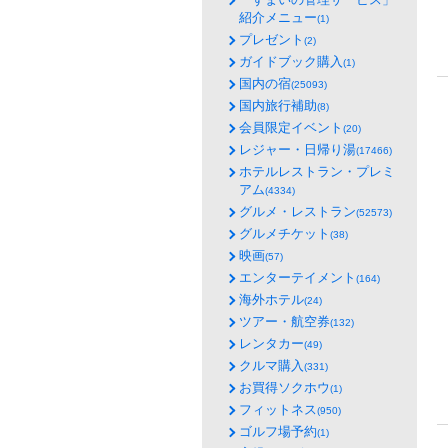
紹介メニュー
(1)
プレゼント
(2)
ガイドブック購入
(1)
国内の宿
(25093)
国内旅行補助
(8)
会員限定イベント
(20)
レジャー・日帰り湯
(17466)
ホテルレストラン・プレミ
アム
(4334)
グルメ・レストラン
(52573)
グルメチケット
(38)
映画
(57)
エンターテイメント
(164)
海外ホテル
(24)
ツアー・航空券
(132)
レンタカー
(49)
クルマ購入
(331)
お買得ソクホウ
(1)
フィットネス
(950)
ゴルフ場予約
(1)