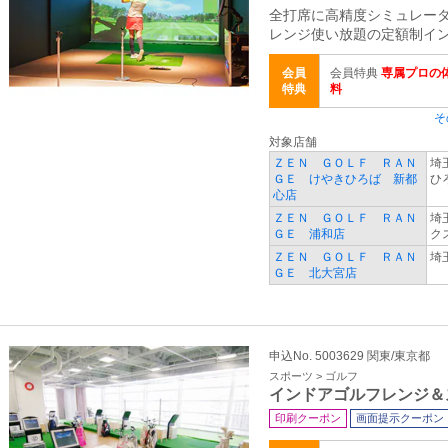
全打席に高精度シミュレー
レンジ使い放題の定額制イ
会員
会員特典
専属プロの体
特典
料
そ
対象店舗
ＺＥＮ ＧＯＬＦ ＲＡＮ
埼
ＧＥ けやきひろば 新都
ひ
心店
ＺＥＮ ＧＯＬＦ ＲＡＮ
埼
ＧＥ 浦和店
ク
ＺＥＮ ＧＯＬＦ ＲＡＮ
埼
ＧＥ 北大宮店
申込No. 5003629 関東/東京都
スポーツ > ゴルフ
インドアゴルフレンジ＆
印刷クーポン
画面提示クーポン