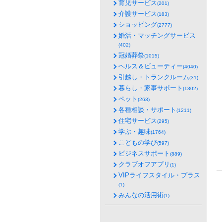
育児サービス
(201)
介護サービス
(183)
ショッピング
(2777)
婚活・マッチングサービス
(402)
冠婚葬祭
(1015)
ヘルス＆ビューティー
(4040)
引越し・トランクルーム
(31)
暮らし・家事サポート
(1302)
ペット
(263)
各種相談・サポート
(1211)
住宅サービス
(295)
学ぶ・趣味
(1764)
こどもの学び
(597)
ビジネスサポート
(889)
クラブオフアプリ
(1)
VIPライフスタイル・プラス
(1)
みんなの活用術
(1)