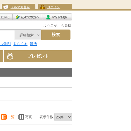
メルマガ登録
ログイン
ようこそ、会員様
検索
詳細検索
リン割引
りらくる
婚活
プレゼント
一覧
写真
表示件数