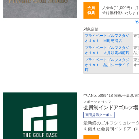
会員
入会金(11,000円
特典
金は無料化いたしま
そ
対象店舗
プライベートゴルフスタジ
東
オ１ｓｔ 田町芝浦店
プライベートゴルフスタジ
東
オ１ｓｔ 大井競馬場前店
品
プライベートゴルフスタジ
東
オ１ｓｔ 品川シーサイド
オ
店
申込No. 5089418 関東/千葉県/
スポーツ > ゴルフ
会員制インドアゴルフ場
画面提示クーポン
最新鋭のゴルフシミュレー
を備えた会員制インドアゴ