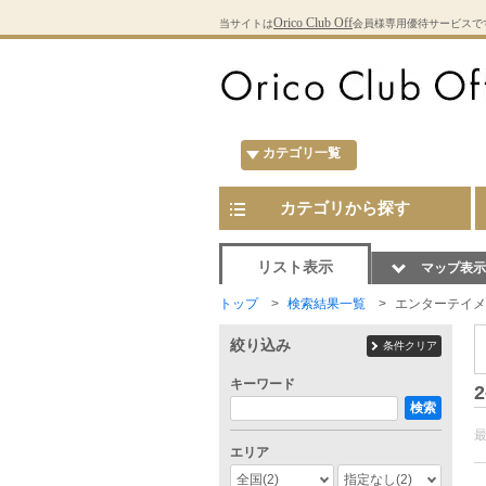
Orico Club Off
当サイトは
会員様専用優待サービスで
カテゴリ一覧
カテゴリから探す
リスト表示
マップ表示
トップ
検索結果一覧
エンターテイメ
絞り込み
条件クリア
キーワード
2
検索
エリア
全国
(2)
指定なし
(2)