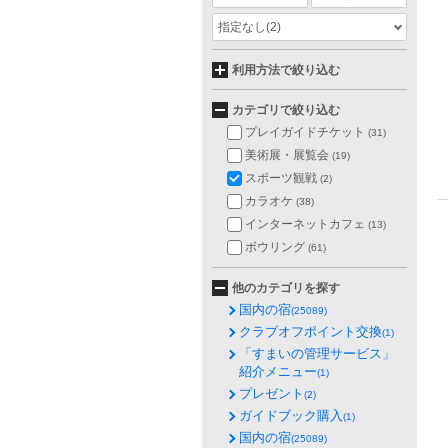
指定なし
(2)
利用方法で絞り込む
カテゴリで絞り込む
プレイガイドチケット
(31)
美術展・展覧会
(19)
スポーツ観戦
(2)
カラオケ
(38)
インターネットカフェ
(13)
ボウリング
(61)
他のカテゴリを探す
国内の宿
(25089)
クラブオフポイント交換
(1)
「すまいの管理サービス」
紹介メニュー
(1)
プレゼント
(2)
ガイドブック購入
(1)
国内の宿
(25089)