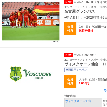
New
申込No. 5020067 東海/
エンターテイメント > スポーツ観戦
名古屋グランパス
■申込期限：～2026年9月6日1
会員
9/6（日）FC町田ゼ
特典
員特別価格
New
申込No. 5585982
エンターテイメント > スポーツ観戦
ヴォスクオーレ仙台 Ｈ
画面提示クーポン
会員
入場料（1階・2階自由席
特典
1,000円
そ
対象店舗
ヴォスクオーレ仙台
宮
作