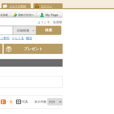
メルマガ登録
ログイン
ようこそ、会員様
検索
詳細検索
リン割引
りらくる
婚活
プレゼント
一覧
写真
表示件数