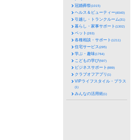
冠婚葬祭
(1015)
ヘルス＆ビューティー
(4040)
引越し・トランクルーム
(31)
暮らし・家事サポート
(1302)
ペット
(263)
各種相談・サポート
(1211)
住宅サービス
(295)
学ぶ・趣味
(1764)
こどもの学び
(597)
ビジネスサポート
(889)
クラブオフアプリ
(1)
VIPライフスタイル・プラス
(1)
みんなの活用術
(1)