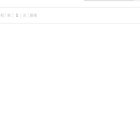
最初
前
1
次
最後