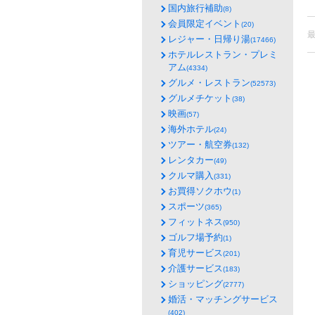
国内旅行補助
(8)
会員限定イベント
(20)
レジャー・日帰り湯
(17466)
ホテルレストラン・プレミ
アム
(4334)
グルメ・レストラン
(52573)
グルメチケット
(38)
映画
(57)
海外ホテル
(24)
ツアー・航空券
(132)
レンタカー
(49)
クルマ購入
(331)
お買得ソクホウ
(1)
スポーツ
(365)
フィットネス
(950)
ゴルフ場予約
(1)
育児サービス
(201)
介護サービス
(183)
ショッピング
(2777)
婚活・マッチングサービス
(402)