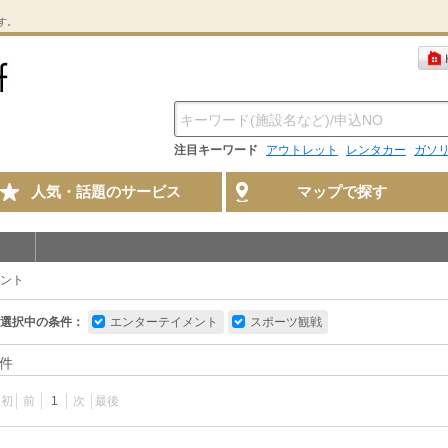
す。
注目キーワード
アウトレット
レンタカー
ガソ
人気・話題のサービス
マップで探す
ント
選択中の条件：
エンターテイメント
スポーツ観戦
件
最初
前
1
次
最後