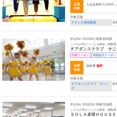
会員
入会金無料 5,000円 
特典
対象店舗
アクシス体操教室
長
申込No. 5055561 関東/群馬県
こどもの学び > こども教室（運動系
チアダンスクラブ サニ
印刷クーポン
画面提示クーポン
会員
体験費
無料
特典
対象店舗
チアダンスクラブ サニー
群
ズ
申込No. 5058292 関東/茨城県
こどもの学び > こども教室（運動系
ＳＯＬＡ卓球ＨＯＵＳＥ