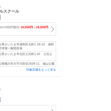
）
ルスクール
ｰﾑｾｯﾄ500円割引
16,500円→16,000円
玉県さいたま市浦和区元町1-29-10 浦和
営球場一般競技場
玉県さいたま市北区土呂町1-42 土呂公
玉県桶川市大字川田谷2839-11 城山公園
対象店舗をもっと見る
）