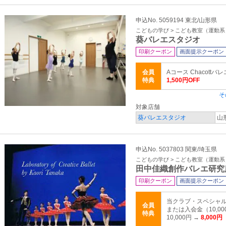
申込No. 5059194 東北/山形県
こどもの学び > こども教室（運動系
葵バレエスタジオ
印刷クーポン
画面提示クーポン
会員
Aコース Chacot
特典
1,500円OFF
そ
対象店舗
葵バレエスタジオ
山
申込No. 5037803 関東/埼玉県
こどもの学び > こども教室（運動系
田中佳織創作バレエ研究
印刷クーポン
画面提示クーポン
当クラブ・スペシャル
会員
または入会金（10,0
特典
10,000円 →
8,000円