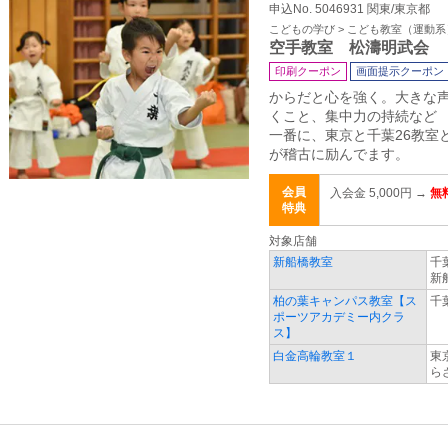
申込No. 5046931 関東/東京都
こどもの学び > こども教室（運動系
空手教室 松濤明武会
印刷クーポン
画面提示クーポン
からだと心を強く。大きな
くこと、集中力の持続など 
一番に、東京と千葉26教室と
が稽古に励んでます。
会員
入会金 5,000円 →
無
特典
対象店舗
新船橋教室
千
新
柏の葉キャンパス教室【ス
千
ポーツアカデミー内クラ
ス】
白金高輪教室１
東
ら