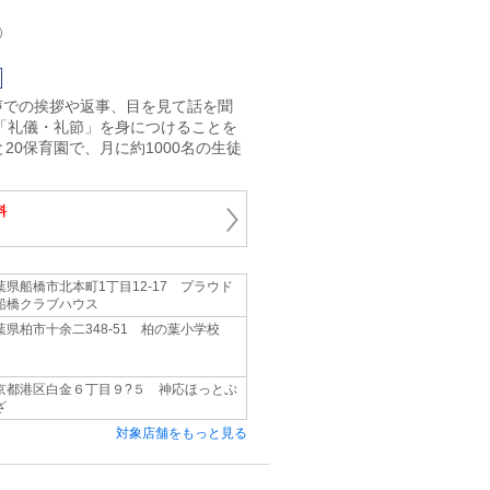
）
声での挨拶や返事、目を見て話を聞
「礼儀・礼節」を身につけることを
20保育園で、月に約1000名の生徒
料
葉県船橋市北本町1丁目12-17 プラウド
船橋クラブハウス
葉県柏市十余二348-51 柏の葉小学校
京都港区白金６丁目９?５ 神応ほっとぷ
ざ
対象店舗をもっと見る