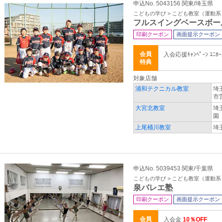
申込No. 5043156 関東/埼玉県
こどもの学び > こども教室（運動系
フルスイングベースボー
印刷クーポン
画面提示クーポン
会員
入会応援ｷｬﾝﾍﾟｰﾝ ﾕﾆﾎ
特典
対象店舗
浦和テクニカル教室
埼
市
大宮北教室
埼
園
上尾桶川教室
埼
申込No. 5039453 関東/千葉県
こどもの学び > こども教室（運動系
泉バレエ塾
印刷クーポン
画面提示クーポン
会員
入会金
10％OFF