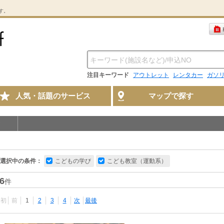
す。
注目キーワード
アウトレット
レンタカー
ガソ
人気・話題のサービス
マップで探す
選択中の条件：
こどもの学び
こども教室（運動系）
6
件
最初
前
1
2
3
4
次
最後