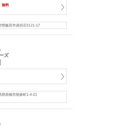
→
無料
野県飯田市鼎切石5121-17
）
ーズ
馬県前橋市朝倉町1-4-21
）