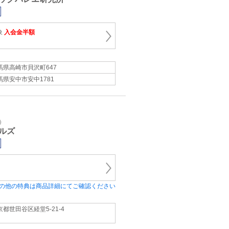
象
入会金半額
馬県高崎市貝沢町647
馬県安中市安中1781
）
ルズ
の他の特典は商品詳細にてご確認ください
京都世田谷区経堂5-21-4