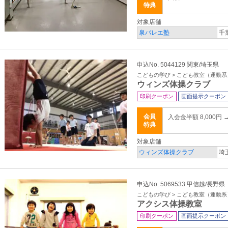
特典
対象店舗
泉バレエ塾
千
申込No. 5044129 関東/埼玉県
こどもの学び > こども教室（運動系
ウィンズ体操クラブ
印刷クーポン
画面提示クーポン
会員
入会金半額 8,000円 
特典
対象店舗
ウィンズ体操クラブ
埼
申込No. 5069533 甲信越/長野県
こどもの学び > こども教室（運動系
アクシス体操教室
印刷クーポン
画面提示クーポン