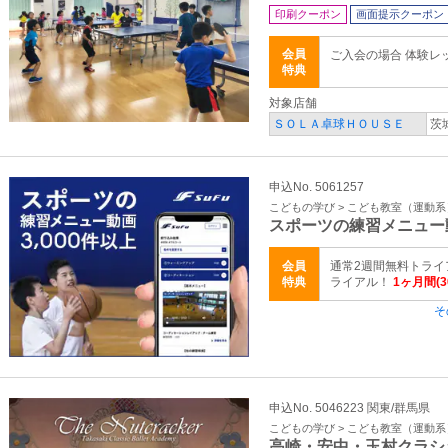
印刷クーポン
画面提示クーポン
会員
ご入会の場合 体験レッ
特典
対象店舗
ＳＯＬＡ卓球ＨＯＵＳＥ
茨
申込No. 5061257
こどもの学び > こども教室（運動系
スポーツの練習メニュー
会員
通常2週間無料トライ
特典
ライアル！
1ヶ月間(
そ
申込No. 5046223 関東/群馬県
こどもの学び > こども教室（運動系
高崎・安中・玉村クラシ