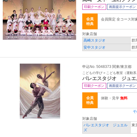
印刷クーポン
画面提示クーポン
会員
会員限定 全コース対
特典
対象店舗
高崎スタジオ
群
安中スタジオ
群
申込No. 5048373 関東/東京都
こどもの学び > こども教室（運動系
バレエスタジオ ジュエ
印刷クーポン
画面提示クーポン
会員
体験・見学
無料
特典
そ
対象店舗
バレエスタジオ ジュエル
東
ズ