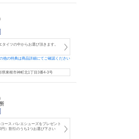
）
tバレエタイツの中からお選び頂きます。
の他の特典は商品詳細にてご確認ください
形県東根市神町北1丁目3番4-3号
）
所
コース バレエシューズをプレゼント
00円）割引のうち1つお選び下さい