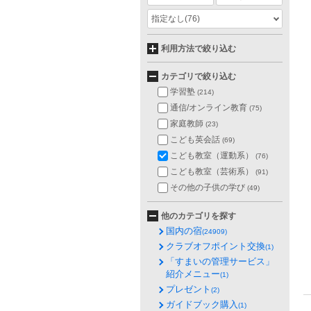
指定なし
(76)
利用方法で絞り込む
カテゴリで絞り込む
学習塾
(214)
通信/オンライン教育
(75)
家庭教師
(23)
こども英会話
(69)
こども教室（運動系）
(76)
こども教室（芸術系）
(91)
その他の子供の学び
(49)
他のカテゴリを探す
国内の宿
(24909)
クラブオフポイント交換
(1)
「すまいの管理サービス」
紹介メニュー
(1)
プレゼント
(2)
ガイドブック購入
(1)