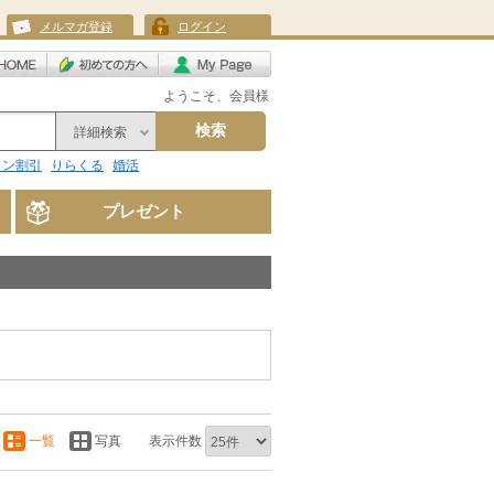
メルマガ登録
ログイン
ようこそ、会員様
検索
詳細検索
リン割引
りらくる
婚活
プレゼント
一覧
写真
表示件数