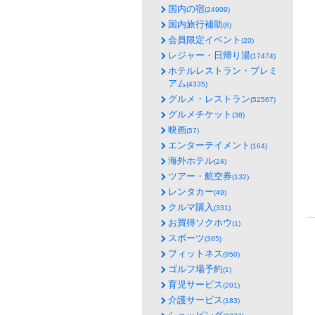
国内の宿
(24909)
国内旅行補助
(8)
会員限定イベント
(20)
レジャー・日帰り湯
(17474)
ホテルレストラン・プレミ
アム
(4335)
グルメ・レストラン
(52567)
グルメチケット
(38)
映画
(57)
エンターテイメント
(164)
海外ホテル
(24)
ツアー・航空券
(132)
レンタカー
(49)
クルマ購入
(331)
お買得ソクホウ
(1)
スポーツ
(365)
フィットネス
(950)
ゴルフ場予約
(1)
育児サービス
(201)
介護サービス
(183)