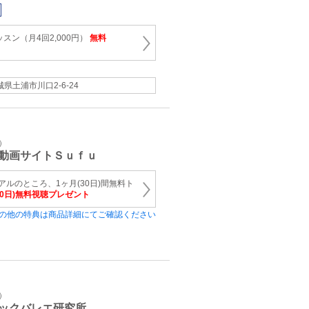
スン（月4回2,000円）
無料
城県土浦市川口2-6-24
）
動画サイトＳｕｆｕ
アルのところ、1ヶ月(30日)間無料ト
30日)無料視聴プレゼント
の他の特典は商品詳細にてご確認ください
）
ックバレエ研究所