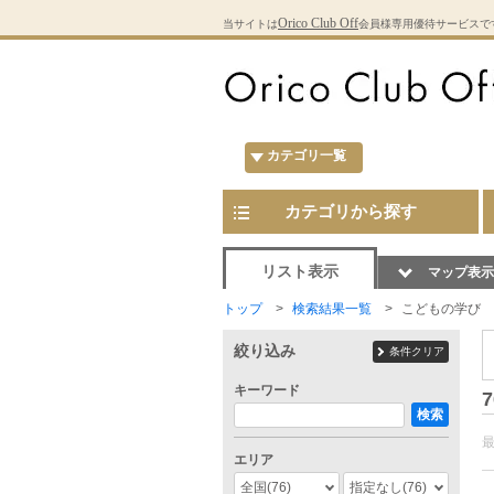
Orico Club Off
当サイトは
会員様専用優待サービスで
カテゴリ一覧
カテゴリから探す
リスト表示
マップ表示
トップ
検索結果一覧
こどもの学び
絞り込み
条件クリア
キーワード
7
検索
エリア
全国
(76)
指定なし
(76)