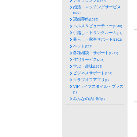
ショッピング
(2777)
婚活・マッチングサービス
(402)
冠婚葬祭
(1015)
ヘルス＆ビューティー
(4040)
引越し・トランクルーム
(31)
暮らし・家事サポート
(1302)
ペット
(263)
各種相談・サポート
(1211)
住宅サービス
(295)
学ぶ・趣味
(1764)
ビジネスサポート
(889)
クラブオフアプリ
(1)
VIPライフスタイル・プラス
(1)
みんなの活用術
(1)