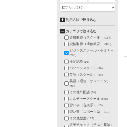
指定なし
(286)
利用方法で絞り込む
カテゴリで絞り込む
資格取得（スクール）
(134)
資格取得（通信教育）
(340)
ビジネススクール・セミナー
(286)
検定試験
(16)
パソコンスクール
(36)
英語（スクール）
(84)
英語（通信・オンライン）
(99)
その他外国語
(24)
カルチャースクール
(585)
習い事（音楽系）
(13)
習い事（スポーツ系）
(13)
その他教室
(133)
電子チケット（学ぶ・趣味）