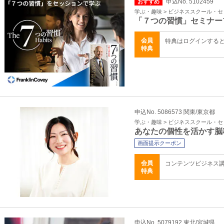
申込No. 5102459
おすすめ
学ぶ・趣味 > ビジネススクール・
「７つの習慣」セミナー
会員
特典はログインする
特典
申込No. 5086573 関東/東京都
学ぶ・趣味 > ビジネススクール・
あなたの個性を活かす脳
画面提示クーポン
会員
コンテンツビジネス
特典
申込No. 5079192 東北/宮城県