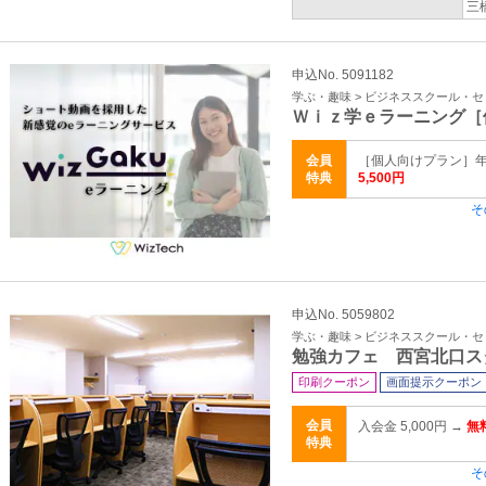
三
申込No. 5091182
学ぶ・趣味 > ビジネススクール・
Ｗｉｚ学ｅラーニング［
会員
［個人向けプラン］年額 
特典
5,500円
そ
申込No. 5059802
学ぶ・趣味 > ビジネススクール・
勉強カフェ 西宮北口ス
印刷クーポン
画面提示クーポン
会員
入会金 5,000円 →
無
特典
そ