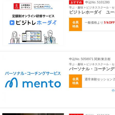
申込No. 5101280
おすすめ
学ぶ・趣味 > ビジネススクール・
ビジトレホーダイ ユー
会員
一般価格より
5％OFF
特典
申込No. 5058971 関東/東京都
学ぶ・趣味 > ビジネススクール・
パーソナル・コーチング
会員
通常体験セッション 2,
特典
そ