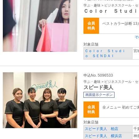
学ぶ・趣味 > ビジネススクール・
Ｃｏｌｏｒ Ｓｔｕｄｉ
会員
ベストカラー診断 13,
特典
そ
対象店舗
Ｃｏｌｏｒ Ｓｔｕｄｉ
宮
ｏ ＳＥＮＤＡＩ
申込No. 5096533
学ぶ・趣味 > ビジネススクール・
スピード美人
画面提示クーポン
会員
全メニュー 初めてご
特典
対象店舗
スピード美人 柏店
千
スピード美人 横浜店
神