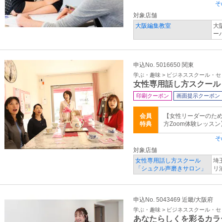
そ
対象店舗
大阪編集教室
大
ー
申込No. 5016650 関東
学ぶ・趣味 > ビジネススクール・
女性専用話し方スクール
印刷クーポン
画面提示クーポン
会員
【女性リーダーのた
特典
方Zoom体験レッス
そ
対象店舗
女性専用話し方スクール
埼
「シュクル声磨きサロン」
リ
申込No. 5043469 近畿/大阪府
学ぶ・趣味 > ビジネススクール・
あなたらしくを彩るカラ