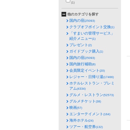
(1)
他のカテゴリを探す
国内の宿
(25093)
クラブオフポイント交換
(1)
「すまいの管理サービス」
紹介メニュー
(1)
プレゼント
(2)
ガイドブック購入
(1)
国内の宿
(25093)
国内旅行補助
(8)
会員限定イベント
(20)
レジャー・日帰り湯
(17466)
ホテルレストラン・プレミ
アム
(4334)
グルメ・レストラン
(52573)
グルメチケット
(38)
映画
(57)
エンターテイメント
(164)
海外ホテル
(24)
ツアー・航空券
(132)