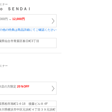
セミナー
ｏ ＳＥＮＤＡＩ
000円 →
12,000円
の他の特典は商品詳細にてご確認ください
城県仙台市青葉区春日町3丁目
セミナー
来店の方限定
20％OFF
葉県柏市旭町1-4-18 後藤ビルⅢ 4F
奈川県横浜市中区元浜町４丁目３９元浜町