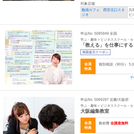
対象店舗
勉強カフェ 西宮北口スタ
兵
ジオ
ビ
申込No. 5085949 全国
学ぶ・趣味 > ビジネススクール・
「教える」を仕事にする
画面提示クーポン
会員
個別相談（90分） 5,0
特典
そ
申込No. 5069287 近畿/大阪府
学ぶ・趣味 > ビジネススクール・
大阪編集教室
会員
教材費
全講座無料
特典