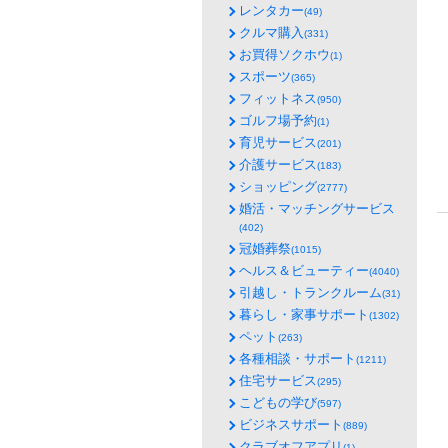
レンタカー
(49)
クルマ購入
(331)
お買得ソクホウ
(1)
スポーツ
(365)
フィットネス
(950)
ゴルフ場予約
(1)
育児サービス
(201)
介護サービス
(183)
ショッピング
(2777)
婚活・マッチングサービス
(402)
冠婚葬祭
(1015)
ヘルス＆ビューティー
(4040)
引越し・トランクルーム
(31)
暮らし・家事サポート
(1302)
ペット
(263)
各種相談・サポート
(1211)
住宅サービス
(295)
こどもの学び
(597)
ビジネスサポート
(889)
クラブオフアプリ
(1)