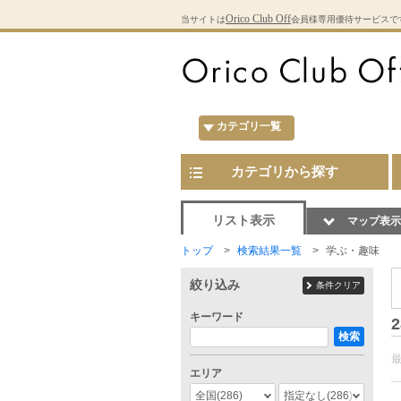
Orico Club Off
当サイトは
会員様専用優待サービスで
カテゴリ一覧
カテゴリから探す
リスト表示
マップ表示
トップ
検索結果一覧
学ぶ・趣味
絞り込み
条件クリア
キーワード
2
検索
エリア
全国
(286)
指定なし
(286)