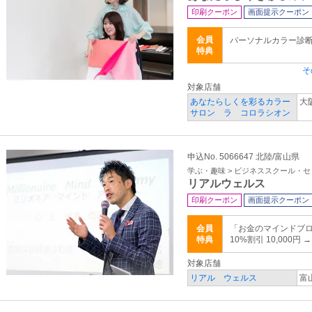
印刷クーポン
画面提示クーポン
会員
パーソナルカラー診断＋
特典
そ
対象店舗
あなたらしくを彩るカラー
大
サロン ラ コロラシオン
申込No. 5066647 北陸/富山県
学ぶ・趣味 > ビジネススクール・
リアルウェルス
印刷クーポン
画面提示クーポン
会員
「お金のマインドブロック
特典
10%割引 10,000円 
対象店舗
リアル ウェルス
富