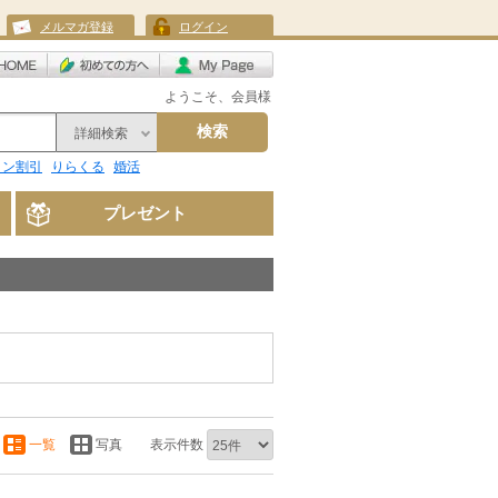
メルマガ登録
ログイン
ようこそ、会員様
検索
詳細検索
リン割引
りらくる
婚活
プレゼント
一覧
写真
表示件数