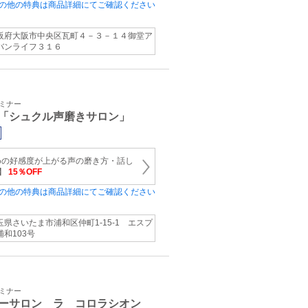
の他の特典は商品詳細にてご確認ください
阪府大阪市中央区瓦町４－３－１４御堂ア
バンライフ３１６
セミナー
「シュクル声磨きサロン」
めの好感度が上がる声の磨き方・話し
ン】
15％OFF
の他の特典は商品詳細にてご確認ください
玉県さいたま市浦和区仲町1‐15‐1 エスプ
浦和103号
セミナー
ーサロン ラ コロラシオン