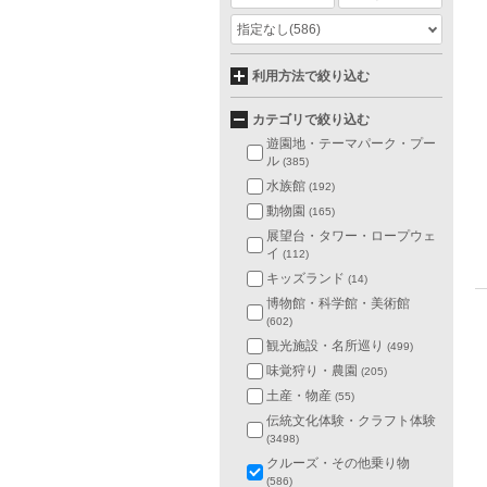
指定なし
(586)
利用方法で絞り込む
カテゴリで絞り込む
遊園地・テーマパーク・プー
ル
(385)
水族館
(192)
動物園
(165)
展望台・タワー・ロープウェ
イ
(112)
キッズランド
(14)
博物館・科学館・美術館
(602)
観光施設・名所巡り
(499)
味覚狩り・農園
(205)
土産・物産
(55)
伝統文化体験・クラフト体験
(3498)
クルーズ・その他乗り物
(586)