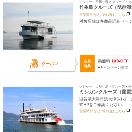
レジャー・日帰り湯 > クルーズ・
竹生島クルーズ（琵琶湖
営業時間などの詳細はこちら
対象店舗は各商品詳細ペー
乗船料
10％OFF
会員
クーポン
特典
■キャンペーン期間：2
レジャー・日帰り湯 > クルーズ・
ミシガンクルーズ（琵琶
滋賀県大津市浜大津5-1-
式HPをご確認ください。
営業時間などの詳細はこちら