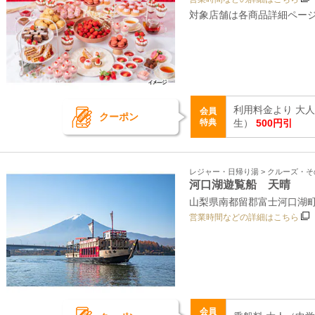
対象店舗は各商品詳細ペー
利用料金より 大
会員
クーポン
特典
生）
500円引
レジャー・日帰り湯 > クルーズ・
河口湖遊覧船 天晴
山梨県南都留郡富士河口湖町船
営業時間などの詳細はこちら
会員