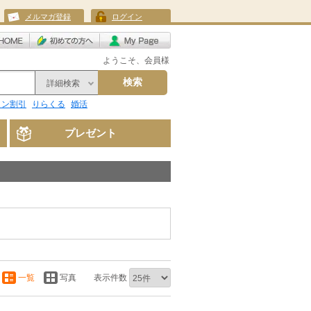
メルマガ登録
ログイン
ようこそ、会員様
検索
詳細検索
リン割引
りらくる
婚活
プレゼント
一覧
写真
表示件数