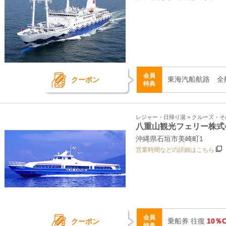
会員
東海汽船航路 全
クーポン
特典
レジャー・日帰り湯 > クルーズ・
八重山観光フェリー株式
沖縄県石垣市美崎町1
営業時間などの詳細はこちら
会員
乗船券 往復
10％
クーポン
特典