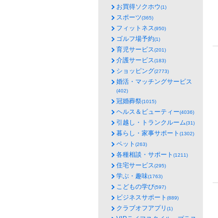
お買得ソクホウ
(1)
スポーツ
(365)
フィットネス
(950)
ゴルフ場予約
(1)
育児サービス
(201)
介護サービス
(183)
ショッピング
(2773)
婚活・マッチングサービス
(402)
冠婚葬祭
(1015)
ヘルス＆ビューティー
(4036)
引越し・トランクルーム
(31)
暮らし・家事サポート
(1302)
ペット
(263)
各種相談・サポート
(1211)
住宅サービス
(295)
学ぶ・趣味
(1763)
こどもの学び
(597)
ビジネスサポート
(889)
クラブオフアプリ
(1)