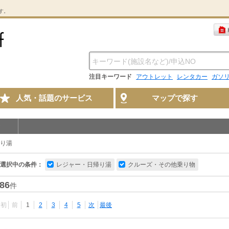
す。
注目キーワード
アウトレット
レンタカー
ガソ
人気・話題のサービス
マップで探す
り湯
選択中の条件：
レジャー・日帰り湯
クルーズ・その他乗り物
86
件
最初
前
1
2
3
4
5
次
最後