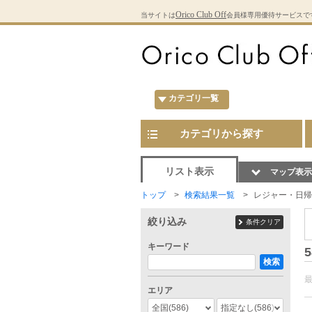
Orico Club Off
当サイトは
会員様専用優待サービスで
カテゴリ一覧
カテゴリから探す
リスト表示
マップ表示
トップ
検索結果一覧
レジャー・日帰
絞り込み
条件クリア
キーワード
5
検索
エリア
全国
(586)
指定なし
(586)