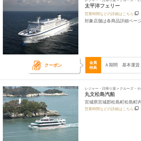
レジャー・日帰り湯 > クルーズ・
太平洋フェリー
営業時間などの詳細はこちら
対象店舗は各商品詳細ペー
会員
Ａ期間 基本運賃
クーポン
特典
レジャー・日帰り湯 > クルーズ・
丸文松島汽船
宮城県宮城郡松島町松島町内9
営業時間などの詳細はこちら