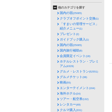
他のカテゴリを探す
国内の宿
(25085)
クラブオフポイント交換
(1)
「すまいの管理サービス」
紹介メニュー
(1)
プレゼント
(2)
ガイドブック購入
(1)
国内の宿
(25085)
国内旅行補助
(8)
会員限定イベント
(18)
ホテルレストラン・プレミ
アム
(4329)
グルメ・レストラン
(52551)
グルメチケット
(38)
映画
(55)
エンターテイメント
(164)
海外ホテル
(24)
ツアー・航空券
(132)
レンタカー
(49)
クルマ購入
(331)