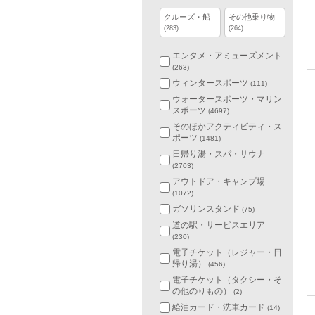
クルーズ・船
その他乗り物
(283)
(264)
エンタメ・アミューズメント
(263)
ウィンタースポーツ
(111)
ウォータースポーツ・マリン
スポーツ
(4697)
そのほかアクティビティ・ス
ポーツ
(1481)
日帰り湯・スパ・サウナ
(2703)
アウトドア・キャンプ場
(1072)
ガソリンスタンド
(75)
道の駅・サービスエリア
(230)
電子チケット（レジャー・日
帰り湯）
(456)
電子チケット（タクシー・そ
の他のりもの）
(2)
給油カード・洗車カード
(14)