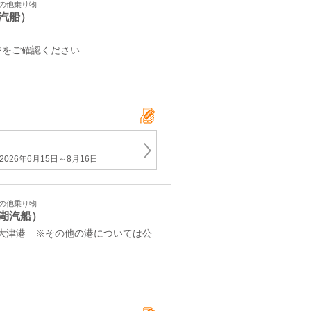
その他乗り物
汽船）
ジをご確認ください
026年6月15日～8月16日
その他乗り物
湖汽船）
1 大津港 ※その他の港については公