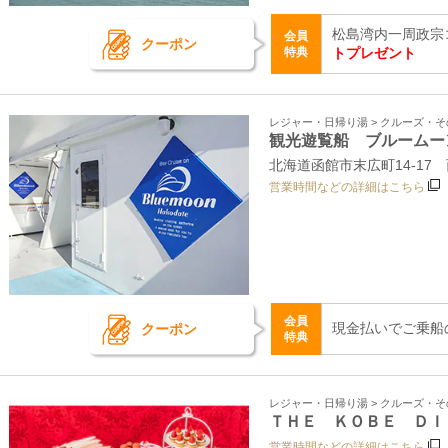
松島湾内一周政宗
会員
クーポン
特典
トプレゼント
レジャー・日帰り湯 > クルーズ・
観光遊覧船 ブルームー
北海道函館市末広町14-17
営業時間などの詳細はこちら
会員
現金払いでご乗船
クーポン
特典
レジャー・日帰り湯 > クルーズ・
ＴＨＥ ＫＯＢＥ ＤＩ
営業時間などの詳細はこちら