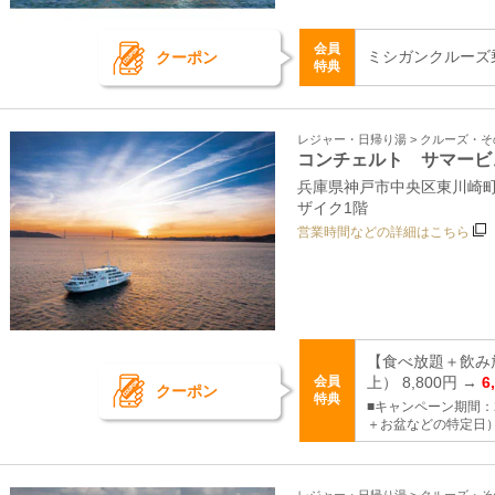
会員
ミシガンクルーズ
クーポン
特典
レジャー・日帰り湯 > クルーズ・
コンチェルト サマービ
兵庫県神戸市中央区東川崎町1
ザイク1階
営業時間などの詳細はこちら
【食べ放題＋飲み
会員
上） 8,800円 →
6
クーポン
特典
■キャンペーン期間：2
＋お盆などの特定日