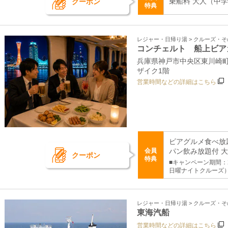
乗船料 大人（中学生
クーポン
特典
レジャー・日帰り湯 > クルーズ・
コンチェルト 船上ビア
兵庫県神戸市中央区東川崎町1
ザイク1階
営業時間などの詳細はこちら
ビアグルメ食べ放
会員
パン飲み放題付 
クーポン
特典
■キャンペーン期間：2
日曜ナイトクルーズ
レジャー・日帰り湯 > クルーズ・
東海汽船
営業時間などの詳細はこちら