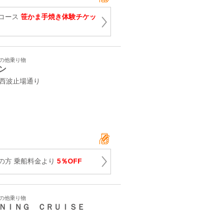
コース
笹かま手焼き体験チケッ
その他乗り物
ン
 西波止場通り
の方 乗船料金より
5％OFF
その他乗り物
ＮＩＮＧ ＣＲＵＩＳＥ