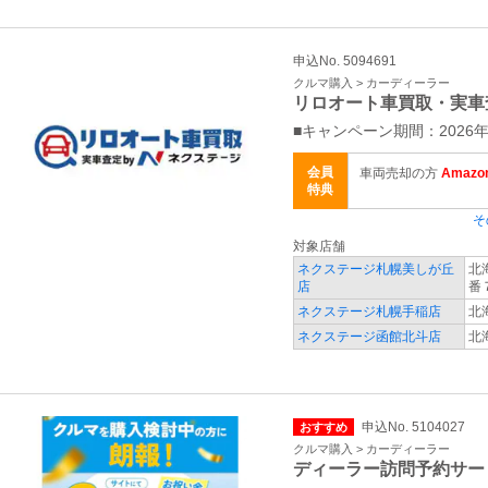
申込No. 5094691
クルマ購入 > カーディーラー
リロオート車買取・実車
■キャンペーン期間：2026年
会員
車両売却の方
Amaz
特典
そ
対象店舗
ネクステージ札幌美しが丘
北
店
番
ネクステージ札幌手稲店
北
ネクステージ函館北斗店
北
申込No. 5104027
おすすめ
クルマ購入 > カーディーラー
ディーラー訪問予約サー