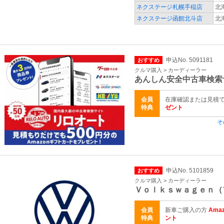
ネクステージ札幌手稲店
北
ネクステージ函館北斗店
北
申込No. 5091181
おすすめ
クルマ購入 > カーディーラー
あんしん安全中古車検索
会員
在庫確認または見積
特典
ゼント
そ
申込No. 5101859
おすすめ
クルマ購入 > カーディーラー
Ｖｏｌｋｓｗａｇｅｎ（
会員
新車ご購入の方
Ama
特典
ント