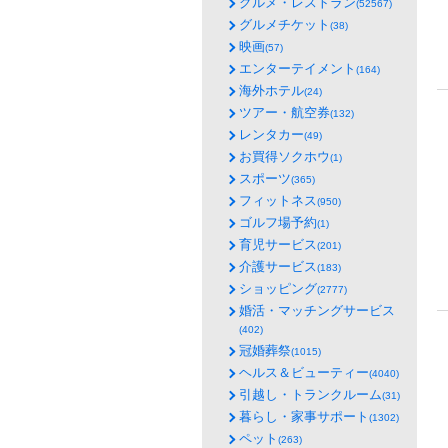
グルメ・レストラン
(52567)
グルメチケット
(38)
映画
(57)
エンターテイメント
(164)
海外ホテル
(24)
ツアー・航空券
(132)
レンタカー
(49)
お買得ソクホウ
(1)
スポーツ
(365)
フィットネス
(950)
ゴルフ場予約
(1)
育児サービス
(201)
介護サービス
(183)
ショッピング
(2777)
婚活・マッチングサービス
(402)
冠婚葬祭
(1015)
ヘルス＆ビューティー
(4040)
引越し・トランクルーム
(31)
暮らし・家事サポート
(1302)
ペット
(263)