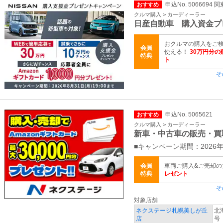
申込No. 5066694 
おすすめ
クルマ購入 > カーディーラー
日産自動車 購入資金プ
おクルマの購入をご検
会員
使える！
30万円分の
特典
ト
そ
申込No. 5065621
おすすめ
クルマ購入 > カーディーラー
新車・中古車の販売・買
■キャンペーン期間：2026年
会員
車両ご購入&ご売却
特典
レゼント
そ
対象店舗
ネクステージ札幌美しが丘
北
店
号