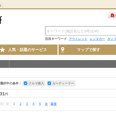
す。
注目キーワード
アウトレット
レンタカー
ガソ
人気・話題のサービス
マップで探す
選択中の条件：
クルマ購入
カーディーラー
31
件
最初
前
1
2
3
4
5
次
最後