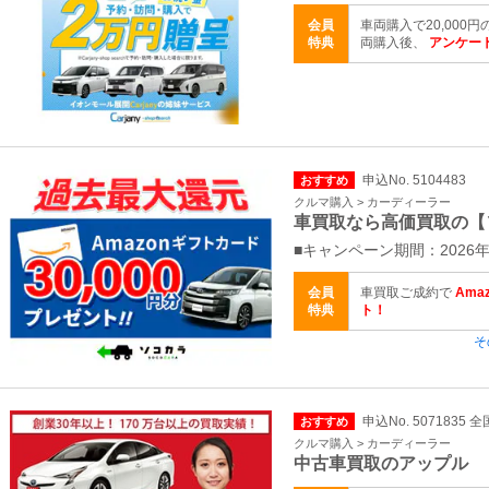
会員
車両購入で20,000
特典
両購入後、
アンケート
申込No. 5104483
おすすめ
クルマ購入 > カーディーラー
車買取なら高価買取の【
■キャンペーン期間：2026年
会員
車買取ご成約で
Ama
特典
ト！
そ
申込No. 5071835 全
おすすめ
クルマ購入 > カーディーラー
中古車買取のアップル