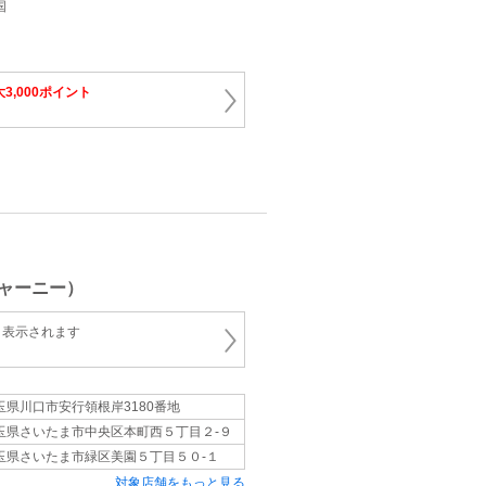
国
3,000ポイント
ャーニー）
と表示されます
玉県川口市安行領根岸3180番地
玉県さいたま市中央区本町西５丁目２-９
玉県さいたま市緑区美園５丁目５０-１
対象店舗をもっと見る