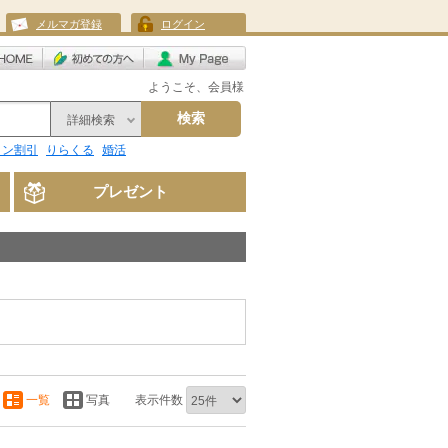
メルマガ登録
ログイン
ようこそ、会員様
検索
詳細検索
リン割引
りらくる
婚活
プレゼント
一覧
写真
表示件数