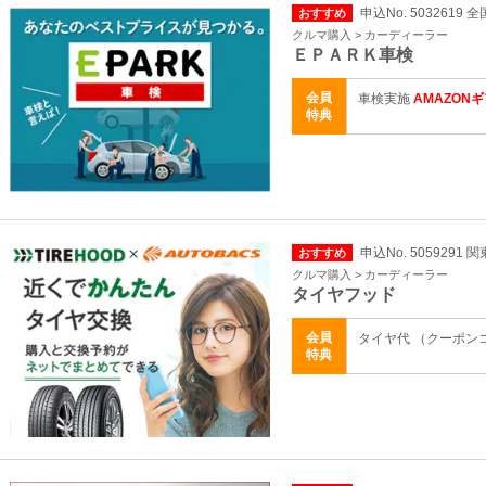
申込No. 5032619 全
おすすめ
クルマ購入 > カーディーラー
ＥＰＡＲＫ車検
会員
車検実施
AMAZON
特典
申込No. 5059291 
おすすめ
クルマ購入 > カーディーラー
タイヤフッド
会員
タイヤ代 （クーポンコ
特典