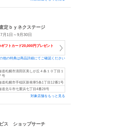
査定ｂｙネクステージ
7月1日～9月30日
onギフトカード20,000円プレゼント
の他の特典は商品詳細にてご確認ください
海道札幌市清田区美しが丘４条１０丁目１
７号
海道札幌市手稲区新発寒5条1丁目12番1号
海道北斗市七重浜七丁目4番28号
対象店舗をもっと見る
ビス ショップサーチ