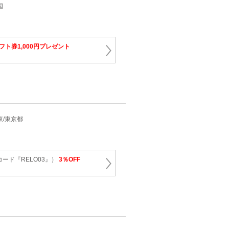
国
ギフト券1,000円プレゼント
関東/東京都
ード『RELO03』）
3％OFF