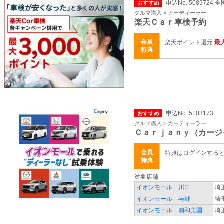
申込No. 5089724 全
おすすめ
クルマ購入 > カーディーラー
楽天Ｃａｒ車検予約
会員
楽天ポイント還元
最大
特典
申込No. 5103173
おすすめ
クルマ購入 > カーディーラー
Ｃａｒｊａｎｙ（カージ
会員
特典はログインする
特典
対象店舗
イオンモール 川口
埼
イオンモール 与野
埼
イオンモール 浦和美園
埼