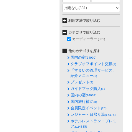
指定なし
(331)
利用方法で絞り込む
カテゴリで絞り込む
カーディーラー
(331)
他のカテゴリを探す
国内の宿
(24909)
クラブオフポイント交換
(1)
「すまいの管理サービス」
紹介メニュー
(1)
プレゼント
(2)
ガイドブック購入
(1)
国内の宿
(24909)
国内旅行補助
(8)
会員限定イベント
(20)
レジャー・日帰り湯
(17474)
ホテルレストラン・プレミ
アム
(4335)