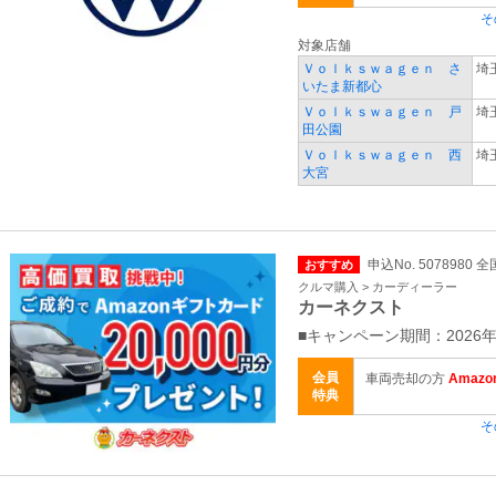
そ
対象店舗
Ｖｏｌｋｓｗａｇｅｎ さ
埼
いたま新都心
Ｖｏｌｋｓｗａｇｅｎ 戸
埼
田公園
Ｖｏｌｋｓｗａｇｅｎ 西
埼
大宮
申込No. 5078980 全
おすすめ
クルマ購入 > カーディーラー
カーネクスト
■キャンペーン期間：2026年
会員
車両売却の方
Amaz
特典
そ