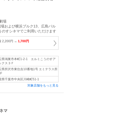
劇場
場および横浜ブルク13、広島バル
こうのすシネマでご利用いただけます
2,200円 →
1,700円
玉県鴻巣市本町1‐2‐1 エルミこうのすア
ックス３Ｆ
玉県所沢市東住吉10番地1号 エミテラス所
F
葉県千葉市中央区川崎町51‐1
対象店舗をもっと見る
ネマ