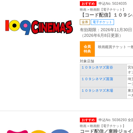
申込No. 5024035
おすすめ
映画 > 映画館【電子チケット】
【コード配信】１０９シ
金券
電子チケット
有効期限：2026年11月30日
（2026年6月8日更新）
会員
映画鑑賞チケット 一般 2
特典
対象店舗
１０９シネマズ富谷
宮
オ
１０９シネマズ菖蒲
埼
ー
１０９シネマズ木場
東
ー
申込No. 5036293 全
おすすめ
映画 > 映画館【電子チケット】
コード配信／東映ジョイ