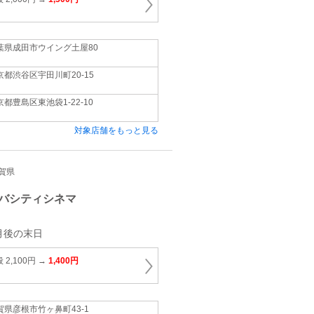
葉県成田市ウイング土屋80
京都渋谷区宇田川町20‐15
京都豊島区東池袋1‐22‐10
対象店舗をもっと見る
滋賀県
バシティシネマ
月後の末日
2,100円 →
1,400円
賀県彦根市竹ヶ鼻町43‐1