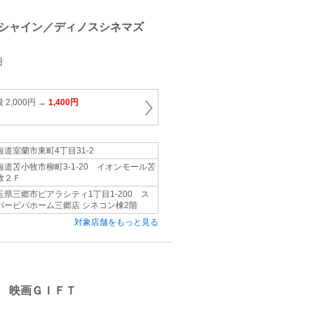
シャイン／ディノスシネマズ
日
2,000円 →
1,400円
海道室蘭市東町4丁目31‐2
海道苫小牧市柳町3‐1‐20 イオンモール苫
牧２Ｆ
玉県三郷市ピアラシティ1丁目1-200 ス
パービバホーム三郷店 シネコン棟2階
対象店舗をもっと見る
 映画ＧＩＦＴ