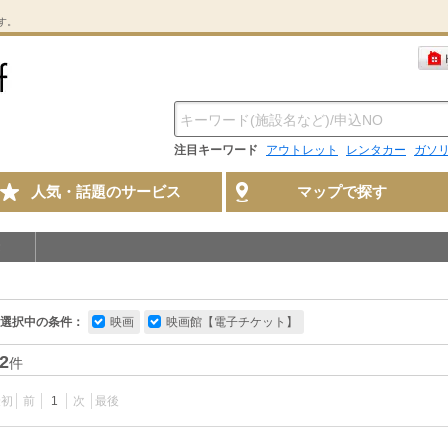
す。
注目キーワード
アウトレット
レンタカー
ガソ
人気・話題のサービス
マップで探す
選択中の条件：
映画
映画館【電子チケット】
2
件
最初
前
1
次
最後