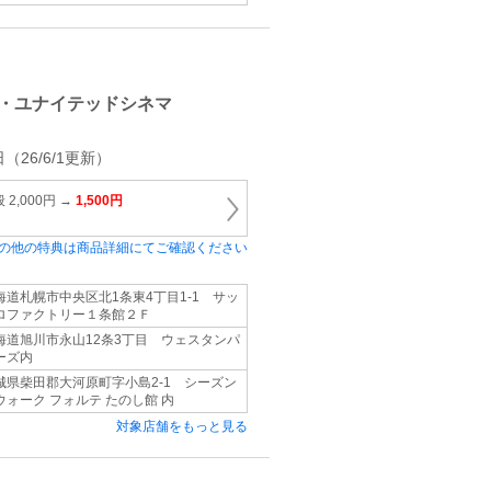
・ユナイテッドシネマ
（26/6/1更新）
2,000円 →
1,500円
の他の特典は商品詳細にてご確認ください
海道札幌市中央区北1条東4丁目1‐1 サッ
ロファクトリー１条館２Ｆ
海道旭川市永山12条3丁目 ウェスタンパ
ーズ内
城県柴田郡大河原町字小島2-1 シーズン
ウォーク フォルテ たのし館 内
対象店舗をもっと見る