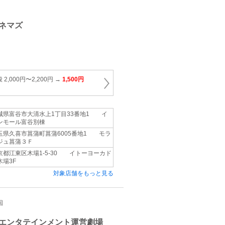
ネマズ
,000円〜2,200円 →
1,500円
城県富谷市大清水上1丁目33番地1 イ
ンモール富谷別棟
玉県久喜市菖蒲町菖蒲6005番地1 モラ
ジュ菖蒲３Ｆ
京都江東区木場1‐5‐30 イトーヨーカド
木場3F
対象店舗をもっと見る
国
エンタテインメント運営劇場