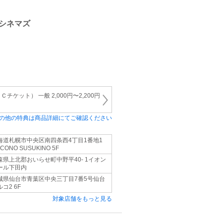
シネマズ
ケット） 一般 2,000円〜2,200円
の他の特典は商品詳細にてご確認ください
海道札幌市中央区南四条西4丁目1番地1
CONO SUSUKINO 5F
森県上北郡おいらせ町中野平40- 1イオン
ール下田内
城県仙台市青葉区中央三丁目7番5号仙台
コ2 6F
対象店舗をもっと見る