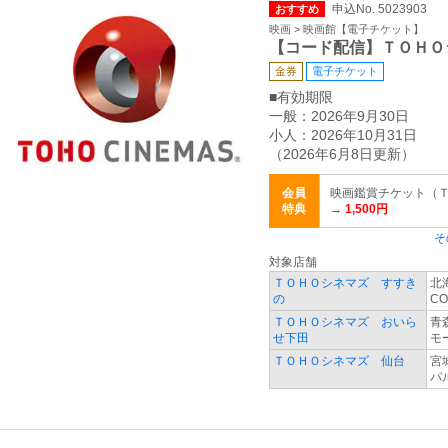
申込No. 5023903
おすすめ
映画 > 映画館【電子チケット】
【コード配信】ＴＯＨＯ
金券
電子チケット
■有効期限
一般：2026年9月30日
小人：2026年10月31日
（2026年6月8日更新）
会員
映画鑑賞チケット（ＴＣチ
特典
→
1,500円
そ
対象店舗
ＴＯＨＯシネマズ すすき
北
の
CO
ＴＯＨＯシネマズ おいら
青
せ下田
モ
ＴＯＨＯシネマズ 仙台
宮
パル