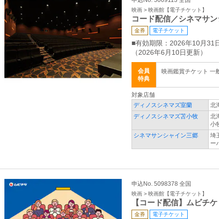
申込No. 5069113 全国
映画 > 映画館【電子チケット】
コード配信／シネマサン
金券
電子チケット
■有効期限：2026年10月31
（2026年6月10日更新）
会員
映画鑑賞チケット 一般 
特典
対象店舗
ディノスシネマズ室蘭
北
ディノスシネマズ苫小牧
北
小
シネマサンシャイン三郷
埼
ー
申込No. 5098378 全国
映画 > 映画館【電子チケット】
【コード配信】ムビチケ
金券
電子チケット