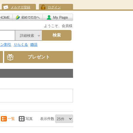
メルマガ登録
ログイン
ようこそ、会員様
検索
詳細検索
リン割引
りらくる
婚活
プレゼント
一覧
写真
表示件数