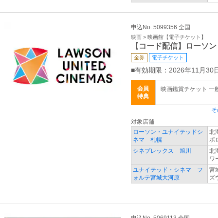
申込No. 5099356 全国
映画 > 映画館【電子チケット】
【コード配信】ローソン
金券
電子チケット
■有効期限：2026年11月30日
会員
映画鑑賞チケット 一般 
特典
そ
対象店舗
ローソン・ユナイテッドシ
北
ネマ 札幌
ポ
シネプレックス 旭川
北
ワ
ユナイテッド・シネマ フ
宮
ォルテ宮城大河原
ズ