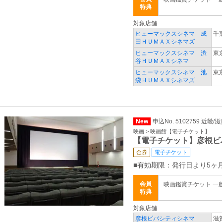
特典
対象店舗
ヒューマックスシネマ 成
千
田ＨＵＭＡＸシネマズ
ヒューマックスシネマ 渋
東
谷ＨＵＭＡＸシネマ
ヒューマックスシネマ 池
東
袋ＨＵＭＡＸシネマズ
New
申込No. 5102759 近畿/
映画 > 映画館【電子チケット】
【電子チケット】彦根ビ
金券
電子チケット
■有効期限：発行日より5ヶ
会員
映画鑑賞チケット 一般 
特典
対象店舗
彦根ビバシティシネマ
滋