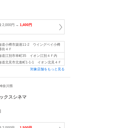
2,000円 →
1,400円
海道小樽市築港11‐2 ウイングベイ小樽
番街４Ｆ
海道江別市幸町35 イオン江別４Ｆ内
海道北見市北進町1‐1‐1 イオン北見４Ｆ
対象店舗をもっと見る
都/神奈川県
ックスシネマ
日
2,000円 →
1,500円