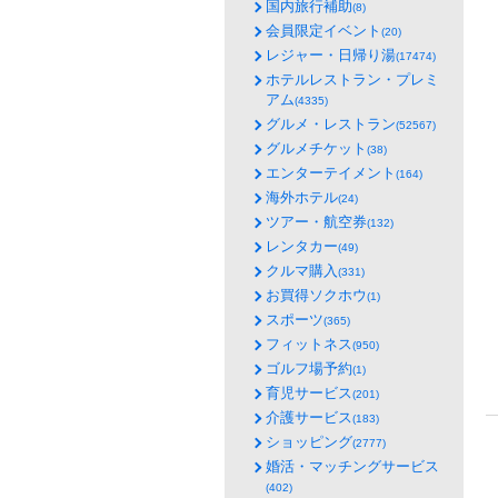
国内旅行補助
(8)
会員限定イベント
(20)
レジャー・日帰り湯
(17474)
ホテルレストラン・プレミ
アム
(4335)
グルメ・レストラン
(52567)
グルメチケット
(38)
エンターテイメント
(164)
海外ホテル
(24)
ツアー・航空券
(132)
レンタカー
(49)
クルマ購入
(331)
お買得ソクホウ
(1)
スポーツ
(365)
フィットネス
(950)
ゴルフ場予約
(1)
育児サービス
(201)
介護サービス
(183)
ショッピング
(2777)
婚活・マッチングサービス
(402)