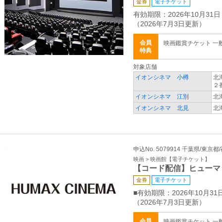
金券
電子チケット
有効期限：2026年10月31日
（2026年7月3日更新）
会員
映画鑑賞チケット 一般 
特典
対象店舗
イオンシネマ 小樽
北
２
イオンシネマ 江別
北
イオンシネマ 北見
北
申込No. 5079914 千葉県/東京
映画 > 映画館【電子チケット】
【コード配信】ヒューマ
金券
電子チケット
■有効期限：2026年10月31
（2026年7月3日更新）
会員
映画鑑賞チケット 一般 