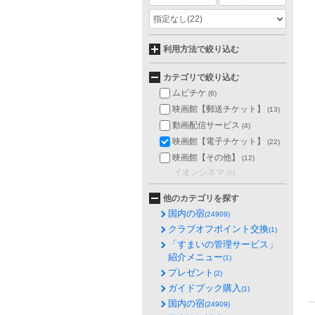
指定なし
(22)
利用方法で絞り込む
カテゴリで絞り込む
ムビチケ
(6)
映画館【郵送チケット】
(13)
動画配信サービス
(4)
映画館【電子チケット】
(22)
映画館【その他】
(12)
イオンシネマ
(0)
他のカテゴリを探す
国内の宿
(24909)
クラブオフポイント交換
(1)
「すまいの管理サービス」
紹介メニュー
(1)
プレゼント
(2)
ガイドブック購入
(1)
国内の宿
(24909)