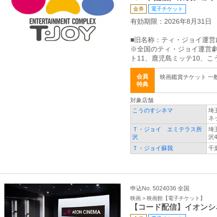
金券
電子チケット
有効期限：2026年8月31日
■旧名称：ティ・ジョイ運営
※全国のティ・ジョイ運営劇
ト11、鹿児島ミッテ10、
会員
映画鑑賞チケット 一般 
特典
対象店舗
こうのすシネマ
埼
ネ
Ｔ・ジョイ エミテラス所
埼
沢
沢4
Ｔ・ジョイ蘇我
千
申込No. 5024036 全国
映画 > 映画館【電子チケット】
【コード配信】イオンシ