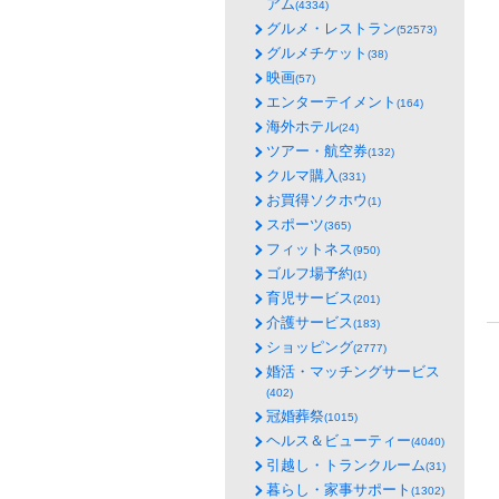
アム
(4334)
グルメ・レストラン
(52573)
グルメチケット
(38)
映画
(57)
エンターテイメント
(164)
海外ホテル
(24)
ツアー・航空券
(132)
クルマ購入
(331)
お買得ソクホウ
(1)
スポーツ
(365)
フィットネス
(950)
ゴルフ場予約
(1)
育児サービス
(201)
介護サービス
(183)
ショッピング
(2777)
婚活・マッチングサービス
(402)
冠婚葬祭
(1015)
ヘルス＆ビューティー
(4040)
引越し・トランクルーム
(31)
暮らし・家事サポート
(1302)