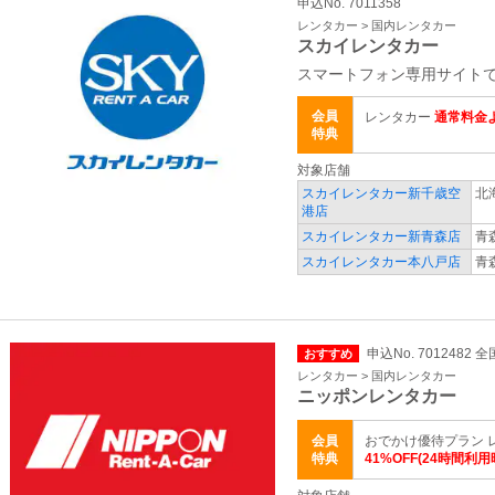
申込No. 7011358
レンタカー > 国内レンタカー
スカイレンタカー
スマートフォン専用サイトで
会員
レンタカー
通常料金よ
特典
対象店舗
スカイレンタカー新千歳空
北
港店
スカイレンタカー新青森店
青
スカイレンタカー本八戸店
青
申込No. 7012482 全
おすすめ
レンタカー > 国内レンタカー
ニッポンレンタカー
会員
おでかけ優待プラン 
特典
41%OFF(24時間利用