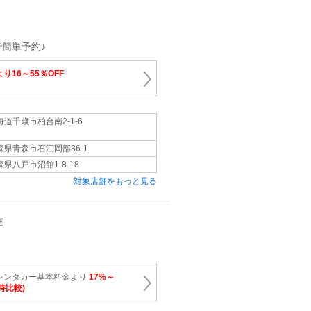
簡単予約♪
り16～55％OFF
海道千歳市柏台南2-1-6
森県青森市石江岡部86-1
森県八戸市沼館1-8-18
対象店舗をもっと見る
国
レンタカー基本料金より
17%～
時比較)