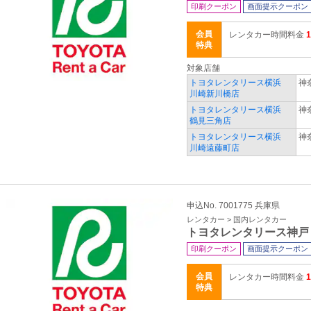
印刷クーポン
画面提示クーポン
会員
レンタカー時間料金
特典
対象店舗
トヨタレンタリース横浜
神
川崎新川橋店
トヨタレンタリース横浜
神
鶴見三角店
トヨタレンタリース横浜
神
川崎遠藤町店
申込No. 7001775 兵庫県
レンタカー > 国内レンタカー
トヨタレンタリース神戸
印刷クーポン
画面提示クーポン
会員
レンタカー時間料金
特典