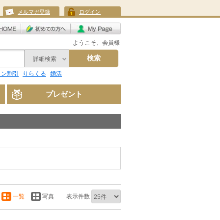
メルマガ登録
ログイン
ようこそ、会員様
検索
詳細検索
リン割引
りらくる
婚活
プレゼント
一覧
写真
表示件数