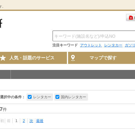
す。
注目キーワード
アウトレット
レンタカー
ガソ
人気・話題のサービス
マップで探す
選択中の条件：
レンタカー
国内レンタカー
7
件
最初
前
1
2
次
最後