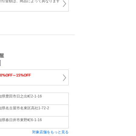
割引金額は、商品によって異なります
屋
10%OFF～15%OFF
知県豊田市日之出町2‐1‐16
知県名古屋市名東区高社1‐72‐2
知県春日井市東野町6‐1‐16
対象店舗をもっと見る