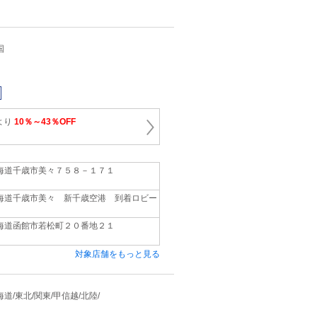
国
より
10％～43％OFF
海道千歳市美々７５８－１７１
海道千歳市美々 新千歳空港 到着ロビー
海道函館市若松町２０番地２１
対象店舗をもっと見る
 北海道/東北/関東/甲信越/北陸/