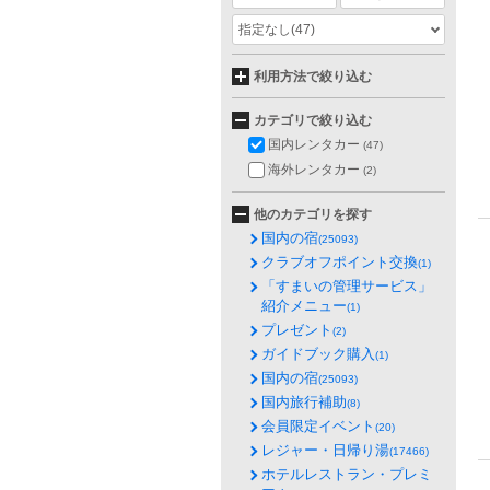
指定なし
(47)
利用方法で絞り込む
カテゴリで絞り込む
国内レンタカー
(47)
海外レンタカー
(2)
他のカテゴリを探す
国内の宿
(25093)
クラブオフポイント交換
(1)
「すまいの管理サービス」
紹介メニュー
(1)
プレゼント
(2)
ガイドブック購入
(1)
国内の宿
(25093)
国内旅行補助
(8)
会員限定イベント
(20)
レジャー・日帰り湯
(17466)
ホテルレストラン・プレミ