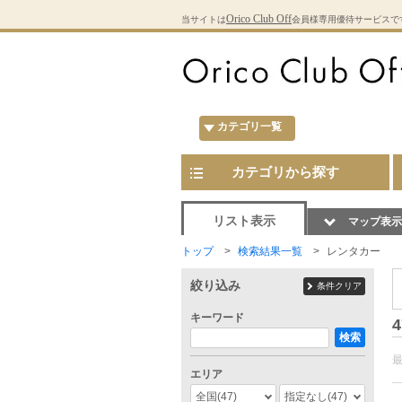
Orico Club Off
当サイトは
会員様専用優待サービスで
カテゴリ一覧
カテゴリから探す
リスト表示
マップ表示
トップ
検索結果一覧
レンタカー
絞り込み
条件クリア
キーワード
4
検索
エリア
全国
(47)
指定なし
(47)