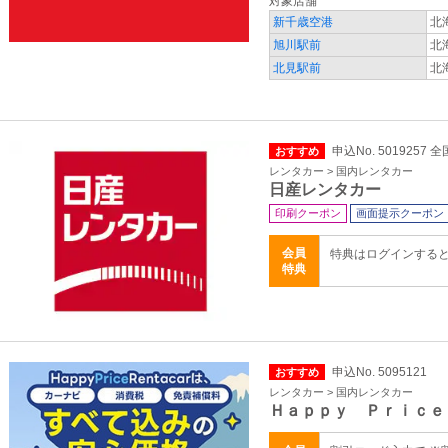
対象店舗
新千歳空港
北
旭川駅前
北
北見駅前
北
申込No. 5019257 全
おすすめ
レンタカー > 国内レンタカー
日産レンタカー
印刷クーポン
画面提示クーポン
会員
特典はログインする
特典
申込No. 5095121
おすすめ
レンタカー > 国内レンタカー
Ｈａｐｐｙ Ｐｒｉｃｅ