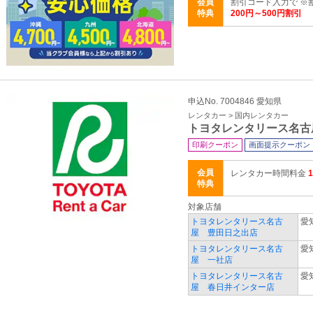
会員
割引コード入力で ※
特典
200円～500円割引
申込No. 7004846 愛知県
レンタカー > 国内レンタカー
トヨタレンタリース名古
印刷クーポン
画面提示クーポン
会員
レンタカー時間料金
特典
対象店舗
トヨタレンタリース名古
愛
屋 豊田日之出店
トヨタレンタリース名古
愛
屋 一社店
トヨタレンタリース名古
愛
屋 春日井インター店