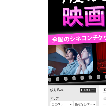
3
絞り込み
条件クリア
エリア
全国
(35)
指定なし
(35)