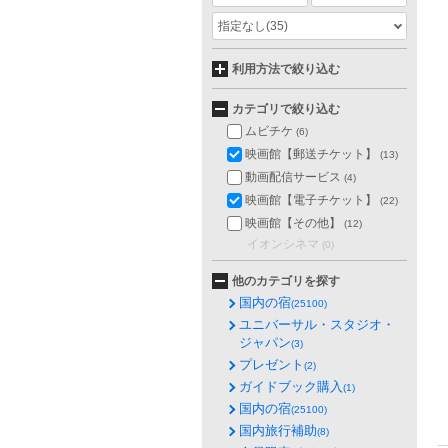
指定なし
(35)
利用方法で絞り込む
カテゴリで絞り込む
ムビチケ
(6)
映画館【郵送チケット】
(13)
動画配信サービス
(4)
映画館【電子チケット】
(22)
映画館【その他】
(12)
イオンシネマ
(0)
他のカテゴリを探す
国内の宿
(25100)
ユニバーサル・スタジオ・
ジャパン
(3)
プレゼント
(2)
ガイドブック購入
(1)
国内の宿
(25100)
国内旅行補助
(8)