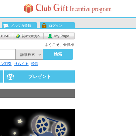
メルマガ登録
ログイン
ようこそ、会員様
検索
詳細検索
リン割引
りらくる
婚活
プレゼント