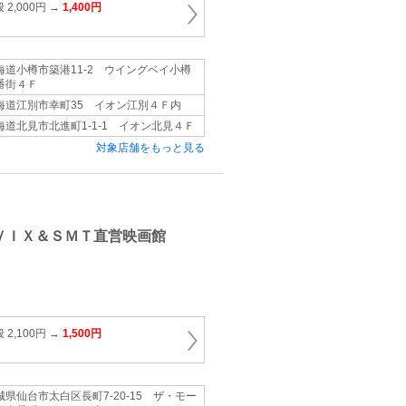
2,000円 →
1,400円
海道小樽市築港11‐2 ウイングベイ小樽
番街４Ｆ
海道江別市幸町35 イオン江別４Ｆ内
海道北見市北進町1‐1‐1 イオン北見４Ｆ
対象店舗をもっと見る
ＶＩＸ＆ＳＭＴ直営映画館
）
2,100円 →
1,500円
城県仙台市太白区長町7‐20‐15 ザ・モー