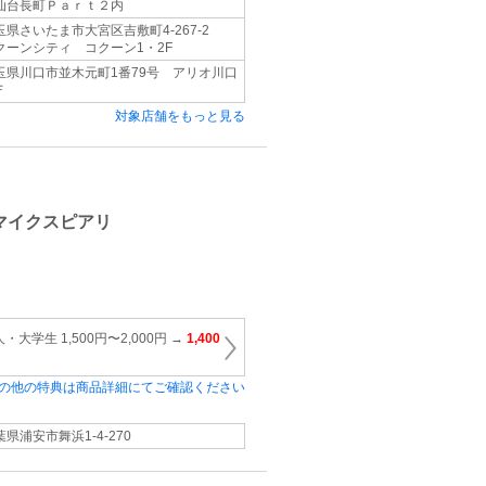
仙台長町Ｐａｒｔ２内
玉県さいたま市大宮区吉敷町4‐267‐2
クーンシティ コクーン1・2F
玉県川口市並木元町1番79号 アリオ川口
Ｆ
対象店舗をもっと見る
マイクスピアリ
大学生 1,500円〜2,000円 →
1,400
の他の特典は商品詳細にてご確認ください
葉県浦安市舞浜1‐4‐270