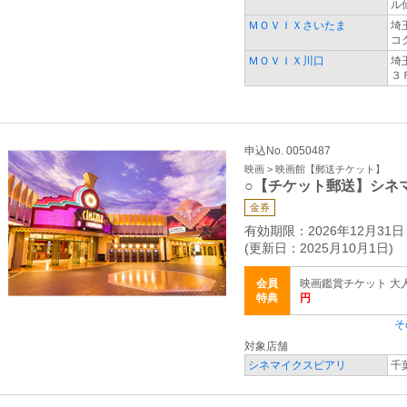
ル
ＭＯＶＩＸさいたま
埼
コ
ＭＯＶＩＸ川口
埼
３
申込No. 0050487
映画 > 映画館【郵送チケット】
○【チケット郵送】シネ
金券
有効期限：2026年12月31日
(更新日：2025月10月1日)
会員
映画鑑賞チケット 大人・
特典
円
そ
対象店舗
シネマイクスピアリ
千