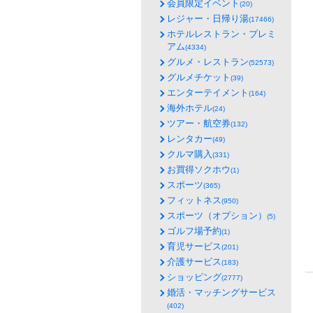
会員限定イベント
(20)
レジャー・日帰り湯
(17466)
ホテルレストラン・プレミ
アム
(4334)
グルメ・レストラン
(52573)
グルメチケット
(39)
エンターテイメント
(164)
海外ホテル
(24)
ツアー・航空券
(132)
レンタカー
(49)
クルマ購入
(331)
お買得ソクホウ
(1)
スポーツ
(365)
フィットネス
(950)
スポーツ（オプション）
(5)
ゴルフ場予約
(1)
育児サービス
(201)
介護サービス
(183)
ショッピング
(2777)
婚活・マッチングサービス
(402)