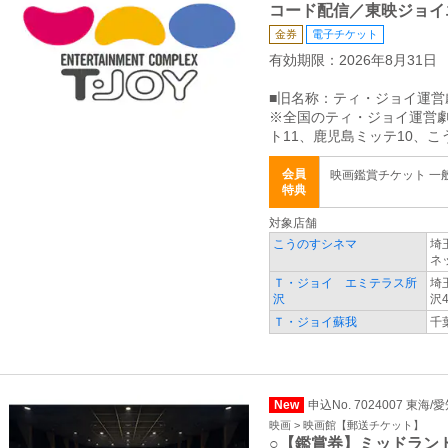
コード配信／東映ジョイ
金券
電子チケット
有効期限：2026年8月31日
■旧名称：ティ・ジョイ運営
※全国のティ・ジョイ運営劇
ト11、鹿児島ミッテ10、
会員
映画鑑賞チケット 一般 
特典
対象店舗
こうのすシネマ
埼
ネ
Ｔ・ジョイ エミテラス所
埼
沢
沢4
Ｔ・ジョイ蘇我
千
New
申込No. 7024007 東海/
映画 > 映画館【郵送チケット】
○【鑑賞券】ミッドラン