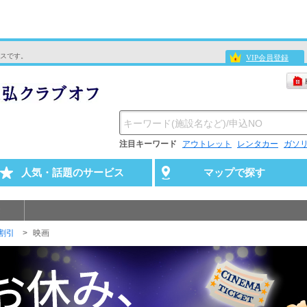
スです。
VIP会員登録
注目キーワード
アウトレット
レンタカー
ガソ
人気・話題のサービス
マップで探す
割引
映画