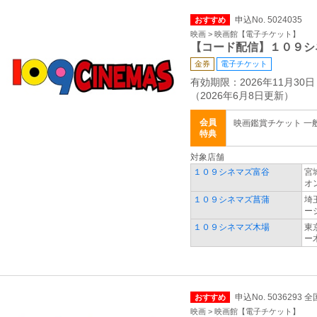
申込No. 5024035
おすすめ
映画 > 映画館【電子チケット】
【コード配信】１０９シ
金券
電子チケット
有効期限：2026年11月30日
（2026年6月8日更新）
会員
映画鑑賞チケット 一般 2
特典
対象店舗
１０９シネマズ富谷
宮
オ
１０９シネマズ菖蒲
埼
ー
１０９シネマズ木場
東
ー
申込No. 5036293 全
おすすめ
映画 > 映画館【電子チケット】