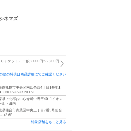
シネマズ
ケット） 一般 2,000円〜2,200円
の他の特典は商品詳細にてご確認ください
海道札幌市中央区南四条西4丁目1番地1
CONO SUSUKINO 5F
森県上北郡おいらせ町中野平40- 1イオン
ール下田内
城県仙台市青葉区中央三丁目7番5号仙台
コ2 6F
対象店舗をもっと見る