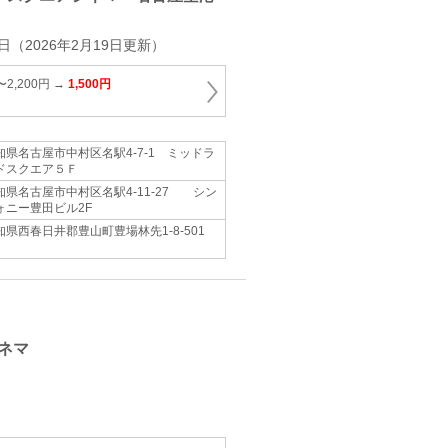
日（2026年2月19日更新）
〜2,200円 →
1,500円
知県名古屋市中村区名駅4‐7‐1 ミッドラ
ドスクエア５Ｆ
知県名古屋市中村区名駅4-11-27 シン
ォニー豊田ビル2F
知県西春日井郡豊山町豊場林先1‐8‐501
ネマ