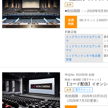
金券
■有効期限：～2026年9月30
会員
MCチケット 2,000円
特典
対象店舗
ミッドランドスクエアシネ
愛
マ
ン
ミッドランドスクエアシネ
愛
マ２
フ
ミッドランドシネマ名古屋
愛
空港
申込No. 5024036 全国
映画 > 映画館【電子チケット】
【コード配信】イオンシ
金券
電子チケット
有効期限：2026年10月31日
（2026年7月3日更新）