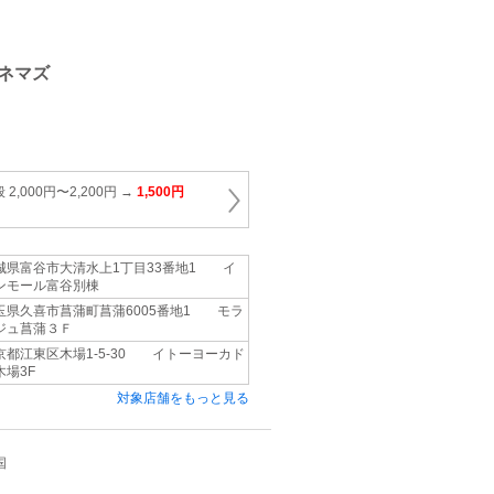
ネマズ
,000円〜2,200円 →
1,500円
城県富谷市大清水上1丁目33番地1 イ
ンモール富谷別棟
玉県久喜市菖蒲町菖蒲6005番地1 モラ
ジュ菖蒲３Ｆ
京都江東区木場1‐5‐30 イトーヨーカド
木場3F
対象店舗をもっと見る
国