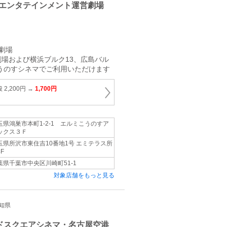
エンタテインメント運営劇場
劇場
場および横浜ブルク13、広島バル
こうのすシネマでご利用いただけます
2,200円 →
1,700円
玉県鴻巣市本町1‐2‐1 エルミこうのすア
ックス３Ｆ
玉県所沢市東住吉10番地1号 エミテラス所
F
葉県千葉市中央区川崎町51‐1
対象店舗をもっと見る
愛知県
ドスクエアシネマ・名古屋空港