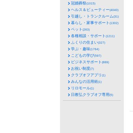
冠婚葬祭
(1015)
ヘルス＆ビューティー
(4040)
引越し・トランクルーム
(31)
暮らし・家事サポート
(1302)
ペット
(263)
各種相談・サポート
(1211)
ふくりの住まい
(327)
学ぶ・趣味
(1764)
こどもの学び
(597)
ビジネスサポート
(889)
お祝い制度
(7)
クラブオフアプリ
(1)
みんなの活用術
(1)
リロモール
(1)
日教弘クラブオフ専用
(5)