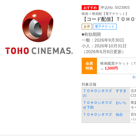
申込No. 5023903
おすすめ
映画 > 映画館【電子チケット】
【コード配信】ＴＯＨＯ
金券
電子チケット
■有効期限
一般：2026年9月30日
小人：2026年10月31日
（2026年6月8日更新）
会員
映画鑑賞チケット（ＴＣチ
特典
→
1,500円
そ
対象店舗
ＴＯＨＯシネマズ すすき
北
の
CO
ＴＯＨＯシネマズ おいら
青
せ下田
モ
ＴＯＨＯシネマズ 仙台
宮
パル