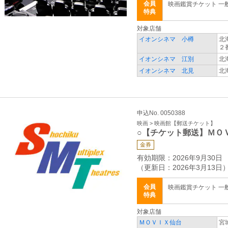
会員
映画鑑賞チケット 一般 
特典
対象店舗
イオンシネマ 小樽
北
２
イオンシネマ 江別
北
イオンシネマ 北見
北
申込No. 0050388
映画 > 映画館【郵送チケット】
○【チケット郵送】ＭＯ
金券
有効期限：2026年9月30日
（更新日：2026年3月13日
会員
映画鑑賞チケット 一般 
特典
対象店舗
ＭＯＶＩＸ仙台
宮