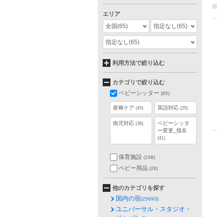
エリア
全国
(65)
指定なし
(65)
指定なし
(65)
利用方法で絞り込む
カテゴリで絞り込む
ベビーシッター
(65)
産褥ケア
英語対応
(45)
(25)
病児対応
ベビーシッタ
(36)
ー変更_指名
(41)
保育施設
(108)
ベビー用品
(28)
他のカテゴリを探す
国内の宿
(25093)
ユニバーサル・スタジオ・