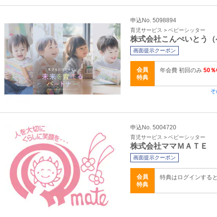
申込No. 5098894
育児サービス > ベビーシッター
株式会社こんぺいとう（
画面提示クーポン
会員
年会費 初回のみ
50％
特典
そ
申込No. 5004720
育児サービス > ベビーシッター
株式会社ママＭＡＴＥ
画面提示クーポン
会員
特典はログインする
特典