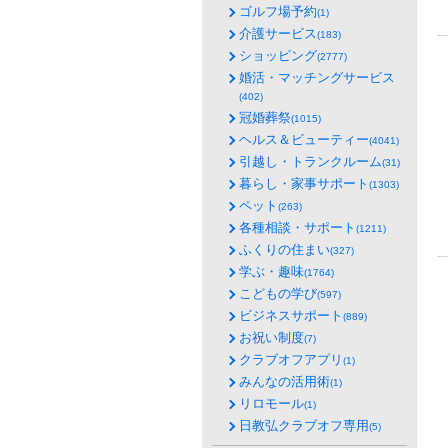
ゴルフ場予約
(1)
介護サービス
(183)
ショッピング
(2777)
婚活・マッチングサービス
(402)
冠婚葬祭
(1015)
ヘルス＆ビューティー
(4041)
引越し・トランクルーム
(31)
暮らし・家事サポート
(1303)
ペット
(263)
各種相談・サポート
(1211)
ふくりの住まい
(327)
学ぶ・趣味
(1764)
こどもの学び
(597)
ビジネスサポート
(889)
お祝い制度
(7)
クラブオフアプリ
(1)
みんなの活用術
(1)
リロモール
(1)
日教弘クラブオフ専用
(5)