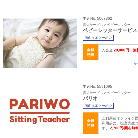
申込No. 5067862
育児サービス > ベビーシッター
ベビーシッターサービス
画面提示クーポン
会員
入会金
20,000円→無
特典
そ
申込No. 5591095
育児サービス > ベビーシッター
パリオ
画面提示クーポン
ご利用前オンライン面
会員
利用前に、担当先生
特典
す。
2,700円/回を無