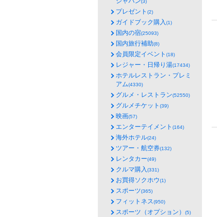
ジャパン
(3)
プレゼント
(2)
ガイドブック購入
(1)
国内の宿
(25093)
国内旅行補助
(8)
会員限定イベント
(18)
レジャー・日帰り湯
(17434)
ホテルレストラン・プレミ
アム
(4330)
グルメ・レストラン
(52550)
グルメチケット
(39)
映画
(57)
エンターテイメント
(164)
海外ホテル
(24)
ツアー・航空券
(132)
レンタカー
(49)
クルマ購入
(331)
お買得ソクホウ
(1)
スポーツ
(365)
フィットネス
(950)
スポーツ（オプション）
(5)