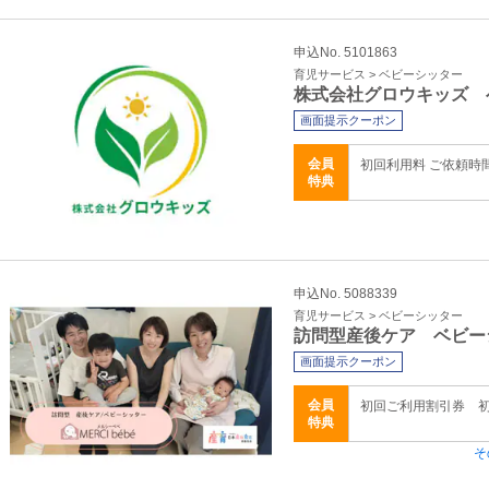
申込No. 5101863
育児サービス > ベビーシッター
株式会社グロウキッズ 
画面提示クーポン
会員
初回利用料 ご依頼時
特典
申込No. 5088339
育児サービス > ベビーシッター
訪問型産後ケア ベビー
画面提示クーポン
会員
初回ご利用割引券 
特典
そ