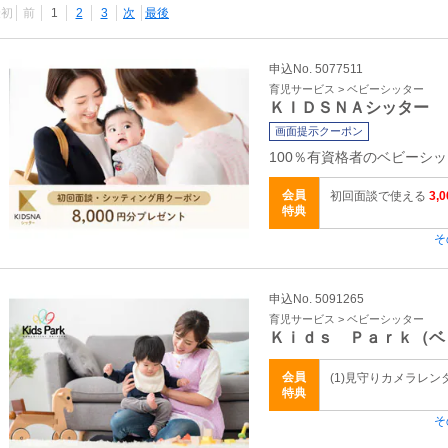
最初
前
1
2
3
次
最後
申込No. 5077511
育児サービス > ベビーシッター
ＫＩＤＳＮＡシッター
画面提示クーポン
100％有資格者のベビーシッ
会員
初回面談で使える
3
特典
そ
申込No. 5091265
育児サービス > ベビーシッター
Ｋｉｄｓ Ｐａｒｋ（ベ
会員
(1)見守りカメラレン
特典
そ