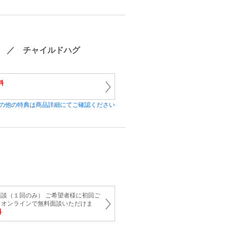
 ／ チャイルドハグ
料
の他の特典は商品詳細にてご確認ください
談（１回のみ） ご希望者様に初回ご
とオンラインで無料面談いただけま
料