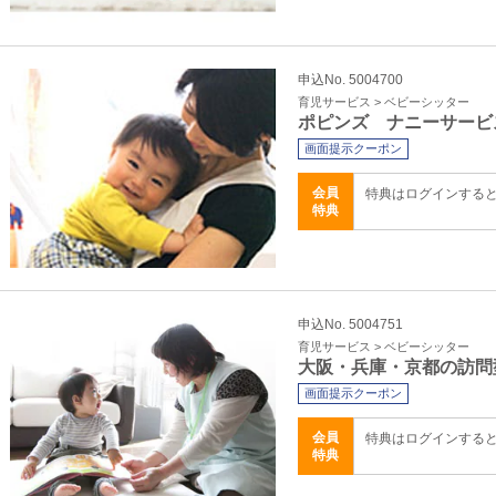
申込No. 5004700
育児サービス > ベビーシッター
ポピンズ ナニーサービ
画面提示クーポン
会員
特典はログインする
特典
申込No. 5004751
育児サービス > ベビーシッター
大阪・兵庫・京都の訪問
画面提示クーポン
会員
特典はログインする
特典