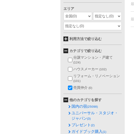
エリア
全国
(0)
指定なし
(0)
指定なし
(0)
利用方法で絞り込む
カテゴリで絞り込む
分譲マンション・戸建て
(124)
ハウスメーカー
(102)
リフォーム・リノベーション
(101)
売買仲介
(0)
他のカテゴリを探す
国内の宿
(25098)
ユニバーサル・スタジオ・
ジャパン
(3)
プレゼント
(2)
ガイドブック購入
(1)