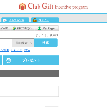
メルマガ登録
ログイン
ようこそ、会員様
検索
詳細検索
リン割引
りらくる
婚活
プレゼント