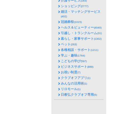
介護サービス
(183)
ショッピング
(2777)
婚活・マッチングサービス
(402)
冠婚葬祭
(1015)
ヘルス＆ビューティー
(4040)
引越し・トランクルーム
(31)
暮らし・家事サポート
(1302)
ペット
(263)
各種相談・サポート
(1211)
学ぶ・趣味
(1764)
こどもの学び
(597)
ビジネスサポート
(889)
お祝い制度
(7)
クラブオフアプリ
(1)
みんなの活用術
(1)
リロモール
(1)
日教弘クラブオフ専用
(5)