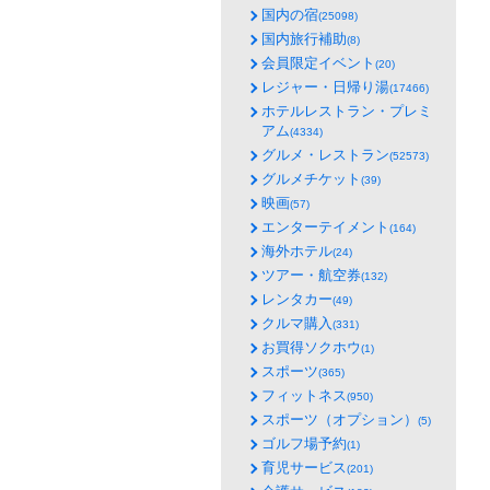
国内の宿
(25098)
国内旅行補助
(8)
会員限定イベント
(20)
レジャー・日帰り湯
(17466)
ホテルレストラン・プレミ
アム
(4334)
グルメ・レストラン
(52573)
グルメチケット
(39)
映画
(57)
エンターテイメント
(164)
海外ホテル
(24)
ツアー・航空券
(132)
レンタカー
(49)
クルマ購入
(331)
お買得ソクホウ
(1)
スポーツ
(365)
フィットネス
(950)
スポーツ（オプション）
(5)
ゴルフ場予約
(1)
育児サービス
(201)