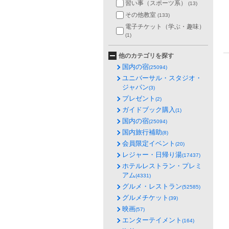
習い事（スポーツ系）
(13)
その他教室
(133)
電子チケット（学ぶ・趣味）
(1)
他のカテゴリを探す
国内の宿
(25094)
ユニバーサル・スタジオ・
ジャパン
(3)
プレゼント
(2)
ガイドブック購入
(1)
国内の宿
(25094)
国内旅行補助
(8)
会員限定イベント
(20)
レジャー・日帰り湯
(17437)
ホテルレストラン・プレミ
アム
(4331)
グルメ・レストラン
(52585)
グルメチケット
(39)
映画
(57)
エンターテイメント
(164)