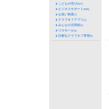
こどもの学び
(597)
ビジネスサポート
(889)
お祝い制度
(7)
クラブオフアプリ
(1)
みんなの活用術
(1)
リロモール
(1)
日教弘クラブオフ専用
(5)