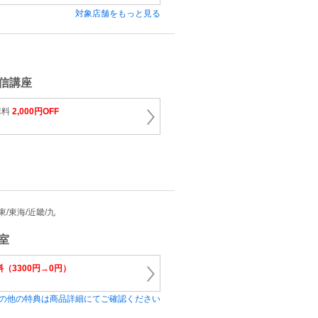
対象店舗をもっと見る
信講座
講料
2,000円OFF
関東/東海/近畿/九
室
（3300円→0円）
の他の特典は商品詳細にてご確認ください