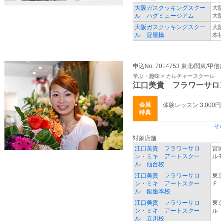
大阪ガスクッキングスクー
大
ル ハグミュージアム
大
大阪ガスクッキングスクー
大
ル 淀屋橋
本
申込No. 7014753 東北/関東/甲
学ぶ・趣味 > カルチャースクール
江口美貴 フラワーサロ
会員
体験レッスン 3,000円
特典
そ
対象店舗
江口美貴 フラワーサロ
宮
ン・ミキ アートスクー
ル
ル 仙台校
江口美貴 フラワーサロ
東
ン・ミキ アートスクー
Ｆ
ル 銀座本校
江口美貴 フラワーサロ
東
ン・ミキ アートスクー
ル
ル 立川校