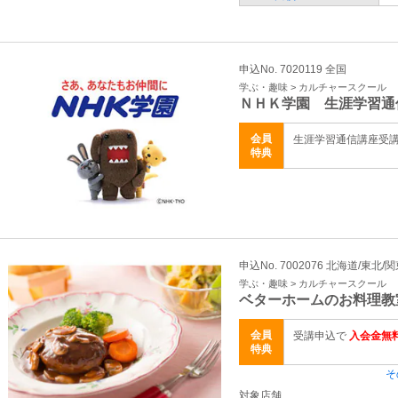
申込No. 7020119 全国
学ぶ・趣味 > カルチャースクール
ＮＨＫ学園 生涯学習通
会員
生涯学習通信講座受
特典
申込No. 7002076 北海道/東北/
学ぶ・趣味 > カルチャースクール
ベターホームのお料理教
会員
受講申込で
入会金無料
特典
そ
対象店舗