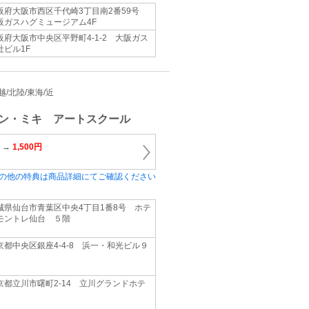
阪府大阪市西区千代崎3丁目南2番59号
阪ガスハグミュージアム4F
阪府大阪市中央区平野町4-1-2 大阪ガス
社ビル1F
信越/北陸/東海/近
ン・ミキ アートスクール
 →
1,500円
の他の特典は商品詳細にてご確認ください
城県仙台市青葉区中央4丁目1番8号 ホテ
モントレ仙台 ５階
京都中央区銀座4‐4‐8 浜一・和光ビル９
京都立川市曙町2‐14 立川グランドホテ