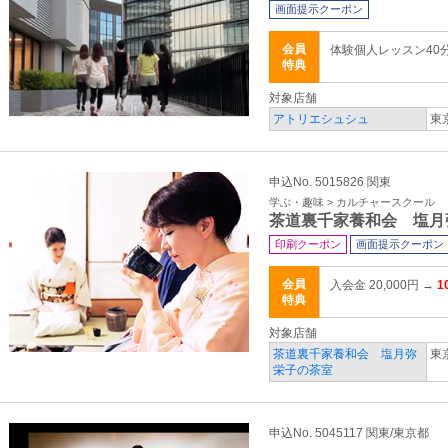
画面提示クーポン
会員
体験個人レッスン40分 
特典
対象店舗
アトリエシュシュ
東
申込No. 5015826 関東
学ぶ・趣味 > カルチャースクール
茶道裏千家養和会 塩月
印刷クーポン
画面提示クーポン
会員
入会金 20,000円 →
1
特典
対象店舗
茶道裏千家養和会 塩月弥
東
栄子の茶室
申込No. 5045117 関東/東京都