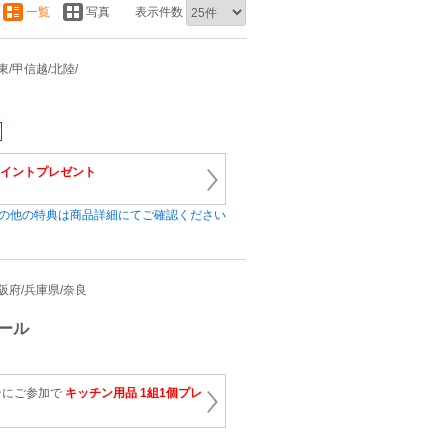
一覧
写真
表示件数
関東/甲信越/北陸/
0ポイントプレゼント
の他の特典は商品詳細にてご確認ください
/大阪府/兵庫県/奈良
ール
ンにご参加で
キッチン用品 1組1個プレ