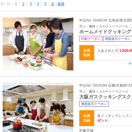
最初
前
1
2
3
4
5
次
最後
申込No. 0048039 北海道/東北/
学ぶ・趣味 > カルチャースクール
ホームメイドクッキング
印刷クーポン
画面提示クーポン
会員
入会された方
1,50
特典
そ
申込No. 5016394 近畿/京都府
学ぶ・趣味 > カルチャースクール
大阪ガスクッキングスク
画面提示クーポン
会員
各クッキングレッス
特典
ゼント
対象店舗