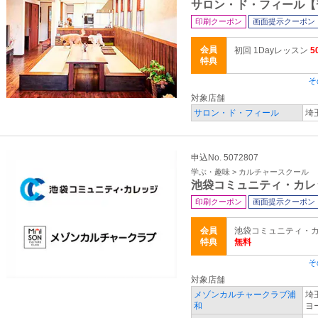
サロン・ド・フィール【
印刷クーポン
画面提示クーポン
会員
初回 1Dayレッスン
5
特典
そ
対象店舗
サロン・ド・フィール
埼
申込No. 5072807
学ぶ・趣味 > カルチャースクール
池袋コミュニティ・カレ
印刷クーポン
画面提示クーポン
会員
池袋コミュニティ・カレ
特典
無料
そ
対象店舗
メゾンカルチャークラブ浦
埼
和
ヨ