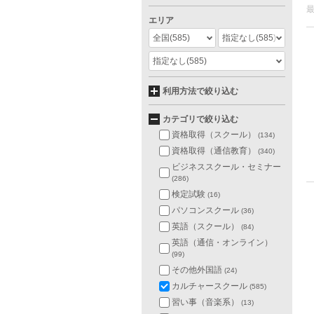
エリア
全国
(585)
指定なし
(585)
指定なし
(585)
利用方法で絞り込む
カテゴリで絞り込む
資格取得（スクール）
(134)
資格取得（通信教育）
(340)
ビジネススクール・セミナー
(286)
検定試験
(16)
パソコンスクール
(36)
英語（スクール）
(84)
英語（通信・オンライン）
(99)
その他外国語
(24)
カルチャースクール
(585)
習い事（音楽系）
(13)