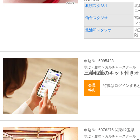
札幌スタジオ
北
ニ
仙台スタジオ
宮
ン
北浦和スタジオ
埼
階
申込No. 5095423
学ぶ・趣味 > カルチャースクール
三菱鉛筆のキット付きオ
会員
特典はログインする
特典
申込No. 5076276 関東/埼玉県
学ぶ・趣味 > カルチャースクール