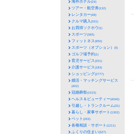
海外ホテル
(24)
ツアー・航空券
(132)
レンタカー
(49)
クルマ購入
(331)
お買得ソクホウ
(1)
スポーツ
(365)
フィットネス
(950)
スポーツ（オプション）
(5)
ゴルフ場予約
(1)
育児サービス
(201)
介護サービス
(183)
ショッピング
(2777)
婚活・マッチングサービス
(402)
冠婚葬祭
(1015)
ヘルス＆ビューティー
(4040)
引越し・トランクルーム
(31)
暮らし・家事サポート
(1302)
ペット
(263)
各種相談・サポート
(1211)
ふくりの住まい
(327)