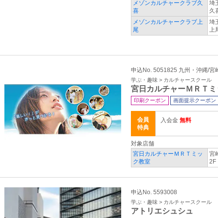
メゾンカルチャークラブ久
埼
喜
久
メゾンカルチャークラブ上
埼
尾
上
申込No. 5051825 九州・沖縄/
学ぶ・趣味 > カルチャースクール
宮日カルチャーＭＲＴミ
印刷クーポン
画面提示クーポン
会員
入会金
無料
特典
対象店舗
宮日カルチャーＭＲＴミッ
宮
ク教室
2F
申込No. 5593008
学ぶ・趣味 > カルチャースクール
アトリエシュシュ