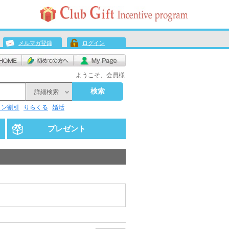
メルマガ登録
ログイン
ようこそ、会員様
検索
詳細検索
リン割引
りらくる
婚活
プレゼント