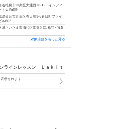
海道札幌市中央区大通西18-1-36インフィ
ート大通6階
城県仙台市青葉区春日町3-8春日町ファイ
ビル802
玉県さいたま市浦和区常盤9-31-6ATビル5
対象店舗をもっと見る
ンラインレッスン Ｌａｋｉｔ
と表示されます