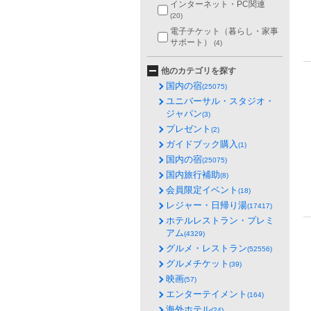
インターネット・PC関連
(20)
電子チケット（暮らし・家事
サポート）
(4)
他のカテゴリを探す
国内の宿
(25075)
ユニバーサル・スタジオ・
ジャパン
(3)
プレゼント
(2)
ガイドブック購入
(1)
国内の宿
(25075)
国内旅行補助
(8)
会員限定イベント
(18)
レジャー・日帰り湯
(17417)
ホテルレストラン・プレミ
アム
(4329)
グルメ・レストラン
(52556)
グルメチケット
(39)
映画
(57)
エンターテイメント
(164)
海外ホテル
(24)