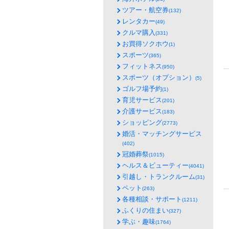
ツアー・航空券
(132)
レンタカー
(49)
クルマ購入
(331)
お買得ソクホウ
(1)
スポーツ
(365)
フィットネス
(950)
スポーツ（オプション）
(5)
ゴルフ場予約
(1)
育児サービス
(201)
介護サービス
(183)
ショッピング
(2773)
婚活・マッチングサービス
(402)
冠婚葬祭
(1015)
ヘルス＆ビューティー
(4041)
引越し・トランクルーム
(31)
ペット
(263)
各種相談・サポート
(1211)
ふくりの住まい
(327)
学ぶ・趣味
(1764)