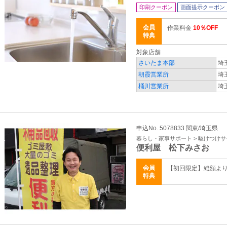
印刷クーポン
画面提示クーポン
会員
作業料金
10％OFF
特典
対象店舗
さいたま本部
埼
朝霞営業所
埼
桶川営業所
埼
申込No. 5078833 関東/埼玉県
暮らし・家事サポート > 駆けつけ
便利屋 松下みさお
会員
【初回限定】総額よ
特典