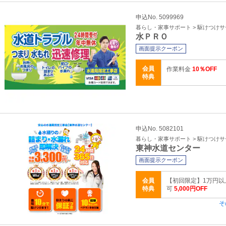
申込No. 5099969
暮らし・家事サポート > 駆けつけ
水ＰＲＯ
画面提示クーポン
会員
作業料金
10％OFF
特典
申込No. 5082101
暮らし・家事サポート > 駆けつけ
東神水道センター
画面提示クーポン
会員
【初回限定】1万円以
特典
可
5,000円OFF
そ