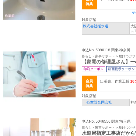
特典
そ
対象店舗
株式会社桜水道
大
ス
申込No. 5090118 関東/神奈川
暮らし・家事サポート > 駆けつけ
【家電の修理屋さん】一
印刷クーポン
画面提示クーポン
会員
出張費、作業工賃
10
特典
対象店舗
一心空設合同会社
神
申込No. 5046556 関東/埼玉県
暮らし・家事サポート > 駆けつけ
水道局指定工事店だから