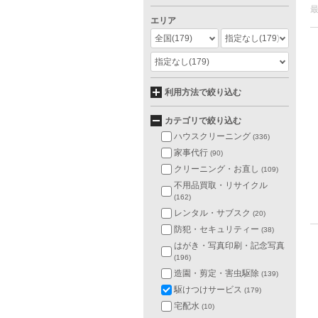
エリア
全国
(179)
指定なし
(179)
指定なし
(179)
利用方法で絞り込む
カテゴリで絞り込む
ハウスクリーニング
(336)
家事代行
(90)
クリーニング・お直し
(109)
不用品買取・リサイクル
(162)
レンタル・サブスク
(20)
防犯・セキュリティー
(38)
はがき・写真印刷・記念写真
(196)
造園・剪定・害虫駆除
(139)
駆けつけサービス
(179)
宅配水
(10)