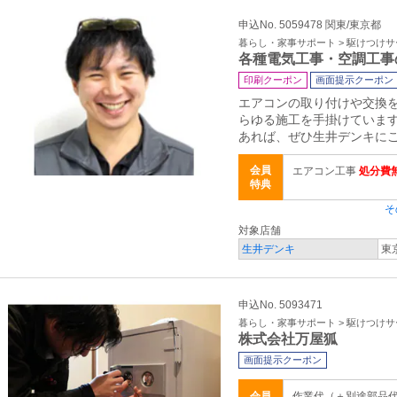
申込No. 5059478 関東/東京都
暮らし・家事サポート > 駆けつけ
各種電気工事・空調工事
印刷クーポン
画面提示クーポン
エアコンの取り付けや交換
らゆる施工を手掛けていま
あれば、ぜひ生井デンキに
会員
エアコン工事
処分費
特典
そ
対象店舗
生井デンキ
東
申込No. 5093471
暮らし・家事サポート > 駆けつけ
株式会社万屋狐
画面提示クーポン
会員
作業代（＋別途部品代