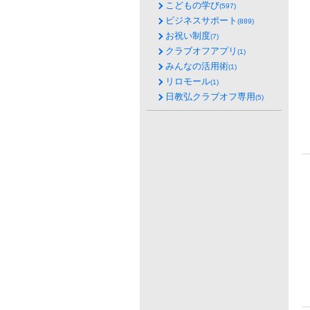
こどもの学び
(597)
ビジネスサポート
(889)
お祝い制度
(7)
クラブオフアプリ
(1)
みんなの活用術
(1)
リロモール
(1)
日教弘クラブオフ専用
(5)