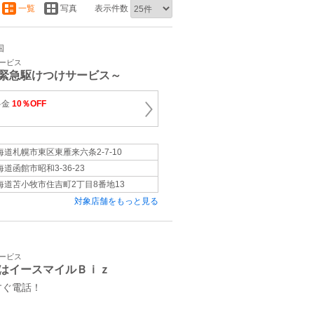
一覧
写真
表示件数
国
サービス
緊急駆けつけサービス～
料金
10％OFF
海道札幌市東区東雁来六条2-7-10
海道函館市昭和3-36-23
海道苫小牧市住吉町2丁目8番地13
対象店舗をもっと見る
サービス
はイースマイルＢｉｚ
すぐ電話！