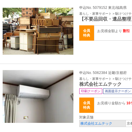
申込No. 5079152 東北/福島県
暮らし・家事サポート > 駆けつけ
【不要品回収・遺品整理
会員
お見積金額より
割引
特典
申込No. 5062384 近畿/京都府
暮らし・家事サポート > 駆けつけ
株式会社エムテック
印刷クーポン
画面提示クーポン
会員
お見積り金額から
10
特典
対象店舗
株式会社エムテック
京