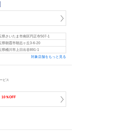
玉県さいたま市南区円正寺507-1
玉県朝霞市朝志ヶ丘3-6-20
玉県桶川市上日出谷891-1
対象店舗をもっと見る
サービス
り
10％OFF