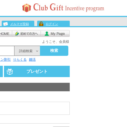
メルマガ登録
ログイン
ようこそ、会員様
検索
詳細検索
リン割引
りらくる
婚活
プレゼント