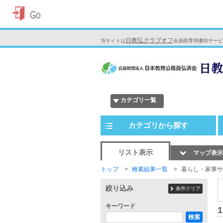
日教弘クラブオフ
当サイトは
会員様専用優待サービ
カテゴリ一覧
カテゴリから探す
リスト表示
マップ表示
トップ
検索結果一覧
暮らし・家事サ
絞り込み
条件クリア
キーワード
1
検索