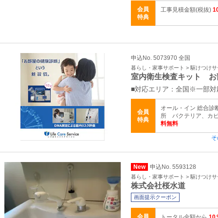
会員
工事見積金額(税抜)
1
特典
申込No. 5073970 全国
暮らし・家事サポート > 駆けつけ
室内衛生検査キット お
■対応エリア：全国※一部
オール・イン 総合診断有
会員
所 バクテリア、カ
特典
料無料
そ
New
申込No. 5593128
暮らし・家事サポート > 駆けつけ
株式会社桜水道
画面提示クーポン
会員
トータル金額から
10