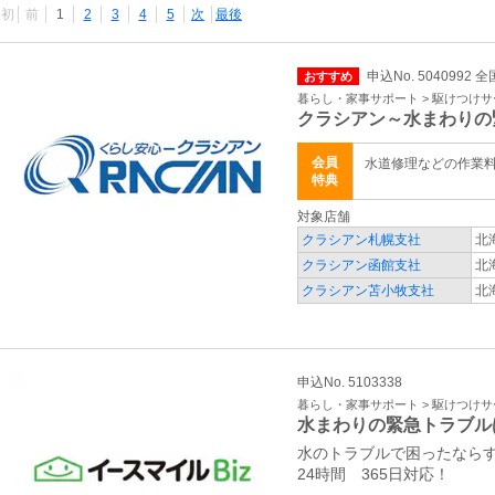
最初
前
1
2
3
4
5
次
最後
申込No. 5040992 全
おすすめ
暮らし・家事サポート > 駆けつけ
クラシアン～水まわりの
会員
水道修理などの作業
特典
対象店舗
クラシアン札幌支社
北
クラシアン函館支社
北
クラシアン苫小牧支社
北
申込No. 5103338
暮らし・家事サポート > 駆けつけ
水まわりの緊急トラブル
水のトラブルで困ったなら
24時間 365日対応！