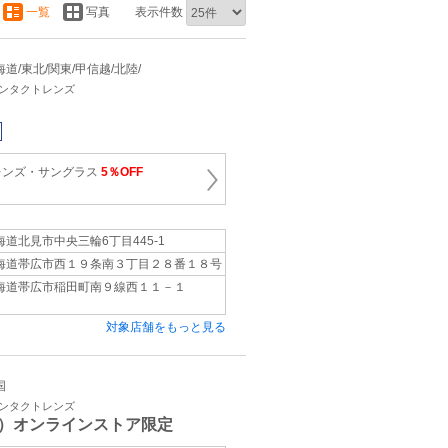
一覧
写真
表示件数
 北海道/東北/関東/甲信越/北陸/
コンタクトレンズ
レンズ・サングラス
5％OFF
海道北見市中央三輪6丁目445-1
海道帯広市西１９条南３丁目２８番１８号
海道帯広市稲田町南９線西１１－１
対象店舗をもっと見る
国
コンタクトレンズ
）オンラインストア限定