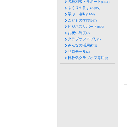
各種相談・サポート
(1211)
ふくりの住まい
(327)
学ぶ・趣味
(1764)
こどもの学び
(597)
ビジネスサポート
(889)
お祝い制度
(7)
クラブオフアプリ
(1)
みんなの活用術
(1)
リロモール
(1)
日教弘クラブオフ専用
(5)