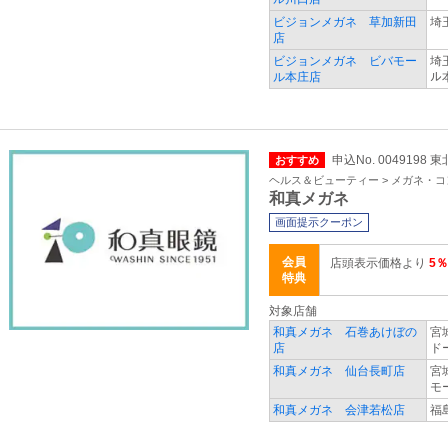
ビジョンメガネ 草加新田
埼
店
ビジョンメガネ ビバモー
埼
ル本庄店
ル
申込No. 0049198
おすすめ
ヘルス＆ビューティー > メガネ・
和真メガネ
画面提示クーポン
会員
店頭表示価格より
5％
特典
対象店舗
和真メガネ 石巻あけぼの
宮
店
ド
和真メガネ 仙台長町店
宮
モ
和真メガネ 会津若松店
福