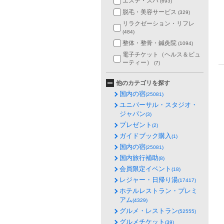
エステ・スパ
(693)
脱毛・美容サービス
(329)
リラクゼーション・リフレ
(484)
整体・整骨・鍼灸院
(1094)
電子チケット（ヘルス＆ビュ
ーティー）
(7)
他のカテゴリを探す
国内の宿
(25081)
ユニバーサル・スタジオ・
ジャパン
(3)
プレゼント
(2)
ガイドブック購入
(1)
国内の宿
(25081)
国内旅行補助
(8)
会員限定イベント
(18)
レジャー・日帰り湯
(17417)
ホテルレストラン・プレミ
アム
(4329)
グルメ・レストラン
(52555)
グルメチケット
(39)