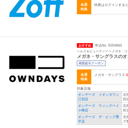
会員
特典はログインする
特典
申込No. 5054660
おすすめ
ヘルス＆ビューティー > メガネ・
メガネ・サングラスのオ
画面提示クーポン
会員
メガネ・サングラス
特典
対象店舗
オンデーズ イオンタウン
北
江別店
別1
オンデーズ ウィングベイ
北
小樽店
街1
オンデーズ ザ・ビッグ豊
北
平店
グ