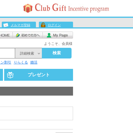
メルマガ登録
ログイン
ようこそ、会員様
検索
詳細検索
リン割引
りらくる
婚活
プレゼント