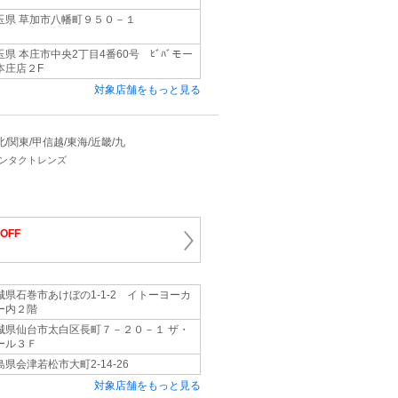
玉県 草加市八幡町９５０－１
玉県 本庄市中央2丁目4番60号 ﾋﾞﾊﾞモー
本庄店２F
対象店舗をもっと見る
 東北/関東/甲信越/東海/近畿/九
コンタクトレンズ
OFF
城県石巻市あけぼの1‐1‐2 イトーヨーカ
ー内２階
城県仙台市太白区長町７－２０－１ ザ・
ール３Ｆ
島県会津若松市大町2‐14‐26
対象店舗をもっと見る