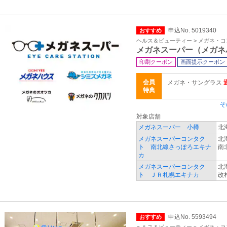
申込No. 5019340
おすすめ
ヘルス＆ビューティー > メガネ・
メガネスーパー（メガネ
印刷クーポン
画面提示クーポン
会員
メガネ・サングラス
特典
そ
対象店舗
メガネスーパー 小樽
北海
メガネスーパーコンタク
北
ト 南北線さっぽろエキナ
南
カ
メガネスーパーコンタク
北
ト ＪＲ札幌エキナカ
改
申込No. 5593494
おすすめ