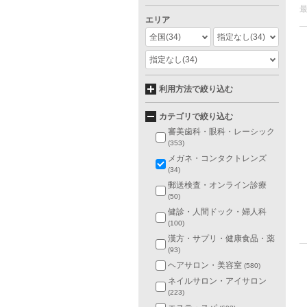
エリア
全国
(34)
指定なし
(34)
指定なし
(34)
利用方法で絞り込む
カテゴリで絞り込む
審美歯科・眼科・レーシック
(353)
メガネ・コンタクトレンズ
(34)
郵送検査・オンライン診療
(50)
健診・人間ドック・婦人科
(100)
漢方・サプリ・健康食品・薬
(93)
ヘアサロン・美容室
(580)
ネイルサロン・アイサロン
(223)