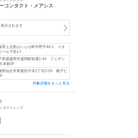
コンタクトレンズ
ーコンタクト・メアシス
と表示されます
森県上北郡おいらせ町中野平40-1 イオ
モール下田1Ｆ
手県盛盛岡市盛岡駅前通1-44 フェザン
岡 本館3F
城県仙台市青葉区中央2丁目3-29 榎戸ビ
F
対象店舗をもっと見る
国
コンタクトレンズ