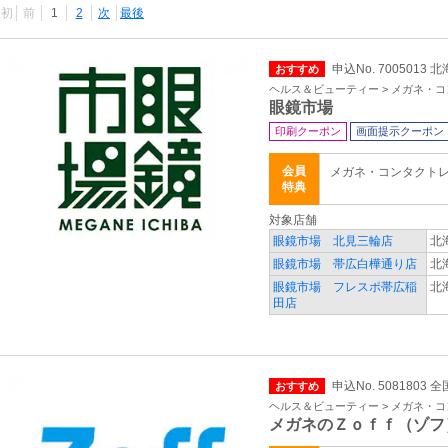
最初
前
1
2
次
最後
申込No. 7005013
おすすめ
ヘルス＆ビューティー > メガネ・
眼鏡市場
印刷クーポン
画面提示クーポン
会員
メガネ・コンタクト
特典
対象店舗
眼鏡市場 北見三輪店
北
眼鏡市場 帯広白樺通り店
北
眼鏡市場 フレスポ帯広稲
北
田店
申込No. 5081803 全
おすすめ
ヘルス＆ビューティー > メガネ・
メガネのＺｏｆｆ（ゾフ