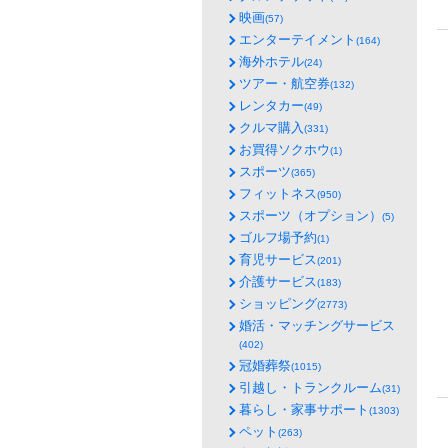
映画
(57)
エンターテイメント
(164)
海外ホテル
(24)
ツアー・航空券
(132)
レンタカー
(49)
クルマ購入
(331)
お買得ソクホウ
(1)
スポーツ
(365)
フィットネス
(950)
スポーツ（オプション）
(5)
ゴルフ場予約
(1)
育児サービス
(201)
介護サービス
(183)
ショッピング
(2773)
婚活・マッチングサービス
(402)
冠婚葬祭
(1015)
引越し・トランクルーム
(31)
暮らし・家事サポート
(1303)
ペット
(263)