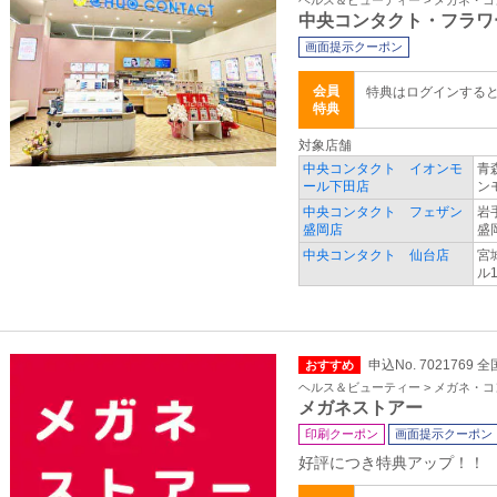
ヘルス＆ビューティー > メガネ・
中央コンタクト・フラワ
画面提示クーポン
会員
特典はログインする
特典
対象店舗
中央コンタクト イオンモ
青
ール下田店
ン
中央コンタクト フェザン
岩
盛岡店
盛
中央コンタクト 仙台店
宮
ル1
申込No. 7021769 全
おすすめ
ヘルス＆ビューティー > メガネ・
メガネストアー
印刷クーポン
画面提示クーポン
好評につき特典アップ！！