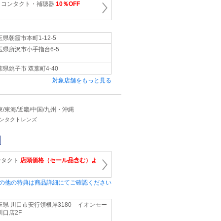
・コンタクト・補聴器
10％OFF
玉県朝霞市本町1-12-5
玉県所沢市小手指台6-5
葉県銚子市 双葉町4-40
対象店舗をもっと見る
 関東/東海/近畿/中国/九州・沖縄
コンタクトレンズ
ンタクト
店頭価格（セール品含む）よ
の他の特典は商品詳細にてご確認ください
玉県 川口市安行領根岸3180 イオンモー
川口店2F