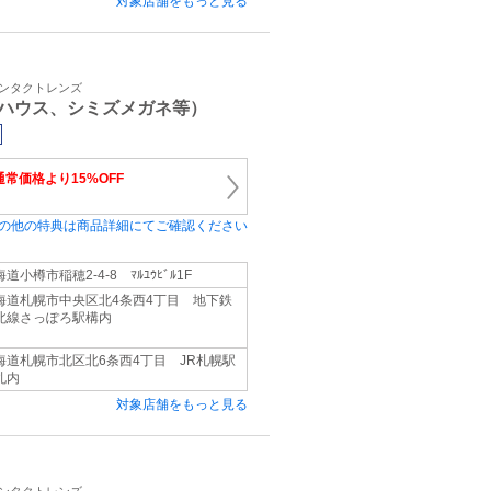
対象店舗をもっと見る
コンタクトレンズ
ハウス、シミズメガネ等）
通常価格より15%OFF
の他の特典は商品詳細にてご確認ください
道小樽市稲穂2-4-8 ﾏﾙﾕｳﾋﾞﾙ1F
海道札幌市中央区北4条西4丁目 地下鉄
北線さっぽろ駅構内
海道札幌市北区北6条西4丁目 JR札幌駅
札内
対象店舗をもっと見る