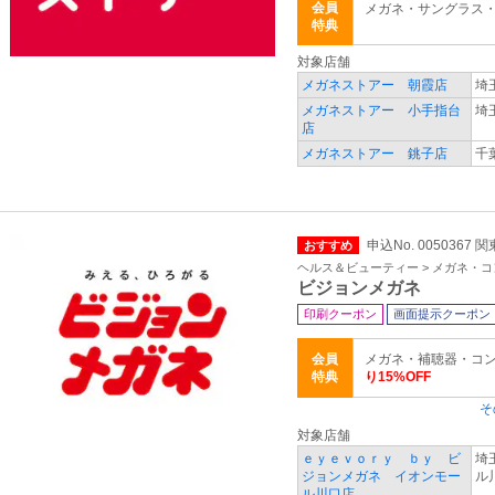
会員
メガネ・サングラス
特典
対象店舗
メガネストアー 朝霞店
埼
メガネストアー 小手指台
埼
店
メガネストアー 銚子店
千
申込No. 0050367
おすすめ
ヘルス＆ビューティー > メガネ・
ビジョンメガネ
印刷クーポン
画面提示クーポン
会員
メガネ・補聴器・コ
特典
り15%OFF
そ
対象店舗
ｅｙｅｖｏｒｙ ｂｙ ビ
埼
ジョンメガネ イオンモー
ル
ル川口店