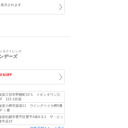
と表示されます
コンタクトレンズ
ンデーズ
10％OFF
海道江別市野幌町10-1 イオンタウン江
F 115-1区画
海道小樽市築港11 ウイングベイ小樽5番
F Ⅰ番
海道札幌市豊平区豊平4条9-3-1 ザ・ビッ
豊平店1F