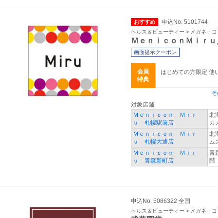
申込No. 5101744
おすすめ
ヘルス＆ビューティー > メガネ・
ＭｅｎｉｃｏｎＭｉｒｕ
画面提示クーポン
会員
はじめての方限定 使
特典
そ
対象店舗
Ｍｅｎｉｃｏｎ Ｍｉｒ
北
ｕ 札幌駅前店
カ
Ｍｅｎｉｃｏｎ Ｍｉｒ
北
ｕ 札幌大通店
ム
Ｍｅｎｉｃｏｎ Ｍｉｒ
青
ｕ 青森新町店
階
申込No. 5086322 全国
ヘルス＆ビューティー > メガネ・