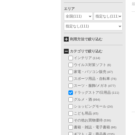
エリア
全国
(111)
指定なし
(111)
指定なし
(111)
利用方法で絞り込む
カテゴリで絞り込む
インテリア
(114)
ウイルス対策ソフト
(6)
家電・パソコン販売
(47)
スポーツ用品・自転車
(76)
スーツ・服飾/メガネ
(477)
ドラッグストア/日用品
(111)
グルメ・酒
(994)
ショッピングモール
(24)
こども用品
(45)
その他お買物優待
(536)
書籍・雑誌・電子書籍
(96)
ギフト・花・商品券
(235)