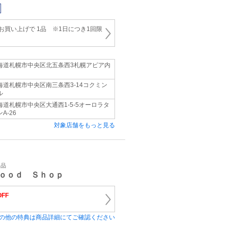
上お買い上げで 1品 ※1日につき1回限
海道札幌市中央区北五条西3札幌アピア内
海道札幌市中央区南三条西3-14コクミン
ル
海道札幌市中央区大通西1-5-5オーロラタ
A-26
対象店舗をもっと見る
用品
Ｇｏｏｄ Ｓｈｏｐ
FF
の他の特典は商品詳細にてご確認ください