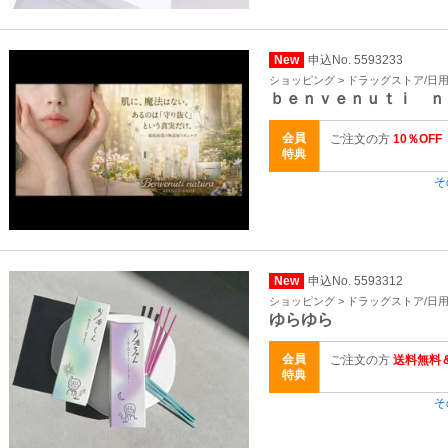
New
申込No. 5593233
ショッピング > ドラッグストア/日
ｂｅｎｖｅｎｕｔｉ ｎ
会員
ご注文の方
10％OFF
特典
そ
New
申込No. 5593312
ショッピング > ドラッグストア/日
ゆらゆら
会員
ご注文の方
送料無料
特典
そ