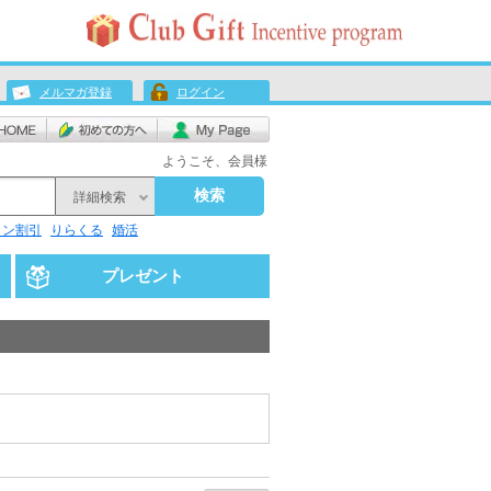
メルマガ登録
ログイン
ようこそ、会員様
検索
詳細検索
リン割引
りらくる
婚活
プレゼント