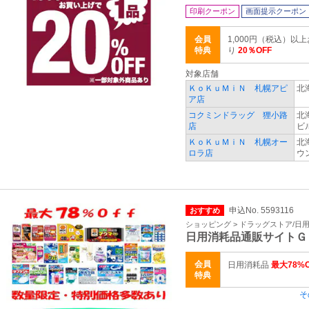
印刷クーポン
画面提示クーポン
会員
1,000円（税込）以
特典
り
20％OFF
対象店舗
ＫｏＫｕＭｉＮ 札幌アピ
北
ア店
コクミンドラッグ 狸小路
北
店
ビ
ＫｏＫｕＭｉＮ 札幌オー
北
ロラ店
ウン
申込No. 5593116
おすすめ
ショッピング > ドラッグストア/日
日用消耗品通販サイト
会員
日用消耗品
最大78%O
特典
そ