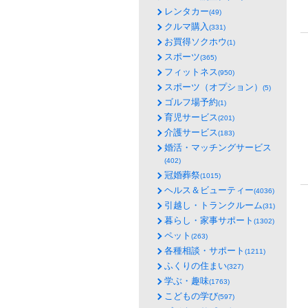
レンタカー
(49)
クルマ購入
(331)
お買得ソクホウ
(1)
スポーツ
(365)
フィットネス
(950)
スポーツ（オプション）
(5)
ゴルフ場予約
(1)
育児サービス
(201)
介護サービス
(183)
婚活・マッチングサービス
(402)
冠婚葬祭
(1015)
ヘルス＆ビューティー
(4036)
引越し・トランクルーム
(31)
暮らし・家事サポート
(1302)
ペット
(263)
各種相談・サポート
(1211)
ふくりの住まい
(327)
学ぶ・趣味
(1763)
こどもの学び
(597)