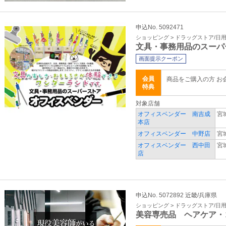
申込No. 5092471
ショッピング > ドラッグストア/日
文具・事務用品のスーパ
画面提示クーポン
会員
商品をご購入の方 お
特典
対象店舗
オフィスベンダー 南吉成
宮
本店
オフィスベンダー 中野店
宮
オフィスベンダー 西中田
宮
店
申込No. 5072892 近畿/兵庫県
ショッピング > ドラッグストア/日
美容専売品 ヘアケア・