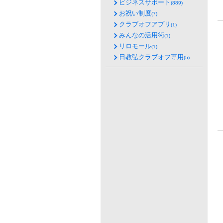
ビジネスサポート
(889)
お祝い制度
(7)
クラブオフアプリ
(1)
みんなの活用術
(1)
リロモール
(1)
日教弘クラブオフ専用
(5)