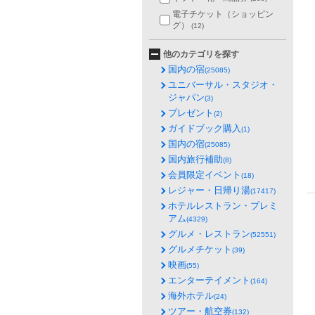
電子チケット（ショッピン
グ）
(12)
他のカテゴリを探す
国内の宿
(25085)
ユニバーサル・スタジオ・
ジャパン
(3)
プレゼント
(2)
ガイドブック購入
(1)
国内の宿
(25085)
国内旅行補助
(8)
会員限定イベント
(18)
レジャー・日帰り湯
(17417)
ホテルレストラン・プレミ
アム
(4329)
グルメ・レストラン
(52551)
グルメチケット
(39)
映画
(55)
エンターテイメント
(164)
海外ホテル
(24)
ツアー・航空券
(132)