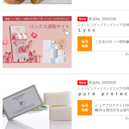
New
申込No. 5593238
ショッピング > ドラッグストア/日
Ｌｙｎｘ
会員
ご注文の方（一部対
特典
そ
New
申込No. 5593329
ショッピング > ドラッグストア/日
ｐｕｒｅ ｐｒｏｔｅｃ
会員
ピュアプロテクト120
特典
鹸20ｇ相当分をお値引き
そ