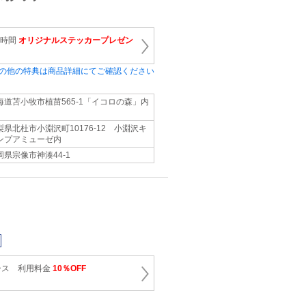
1時間
オリジナルステッカープレゼン
の他の特典は商品詳細にてご確認ください
海道苫小牧市植苗565‐1「イコロの森」内
梨県北杜市小淵沢町10176‐12 小淵沢キ
ンプアミューゼ内
岡県宗像市神湊44‐1
ース 利用料金
10％OFF