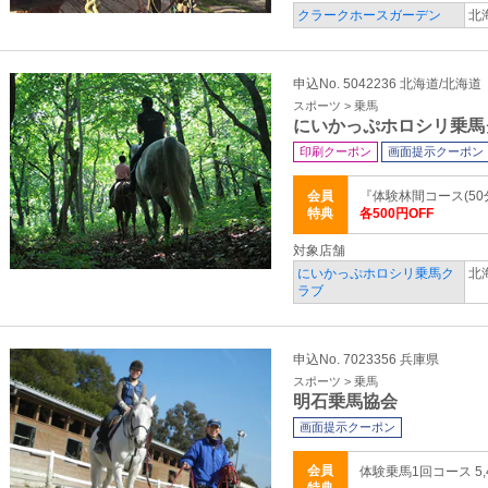
クラークホースガーデン
北
申込No. 5042236 北海道/北海道
スポーツ > 乗馬
にいかっぷホロシリ乗馬
印刷クーポン
画面提示クーポン
会員
『体験林間コース(50
特典
各500円OFF
対象店舗
にいかっぷホロシリ乗馬ク
北
ラブ
申込No. 7023356 兵庫県
スポーツ > 乗馬
明石乗馬協会
画面提示クーポン
会員
体験乗馬1回コース 5,