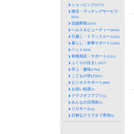
ショッピング
(2777)
婚活・マッチングサービス
(402)
冠婚葬祭
(1015)
ヘルス＆ビューティー
(4040)
引越し・トランクルーム
(31)
暮らし・家事サポート
(1302)
ペット
(263)
各種相談・サポート
(1211)
ふくりの住まい
(327)
学ぶ・趣味
(1764)
こどもの学び
(597)
ビジネスサポート
(889)
お祝い制度
(7)
クラブオフアプリ
(1)
みんなの活用術
(1)
リロモール
(1)
日教弘クラブオフ専用
(5)