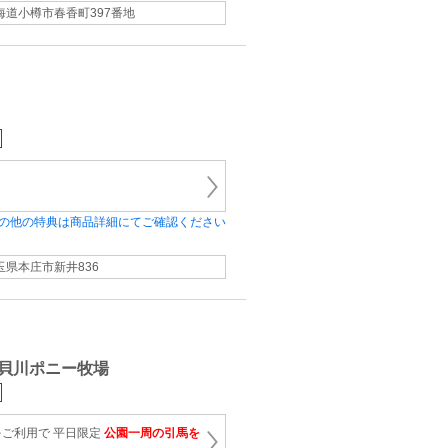
海道小樽市春香町397番地
の他の特典は商品詳細にてご確認ください
玉県本庄市新井836
貝川ポニー牧場
ご利用で 平日限定
公園一周の引馬を