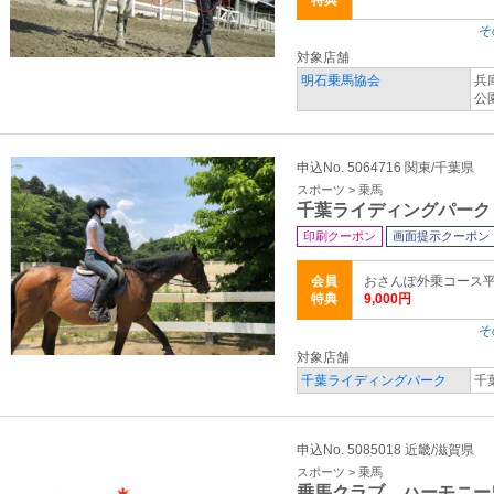
特典
そ
対象店舗
明石乗馬協会
兵
公
申込No. 5064716 関東/千葉県
スポーツ > 乗馬
千葉ライディングパーク
印刷クーポン
画面提示クーポン
会員
おさんぽ外乗コース平日(
特典
9,000円
そ
対象店舗
千葉ライディングパーク
千
申込No. 5085018 近畿/滋賀県
スポーツ > 乗馬
乗馬クラブ ハーモニー