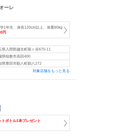
オーレ
学1年生、身長120cm以上、体重80kg
00円
玉県入間郡越生町龍ヶ谷670-11
城県稲敷市高田400
知県豊田市勘八町勘八272
対象店舗をもっと見る
ットボトル1本プレゼント