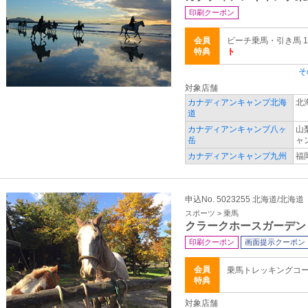
印刷クーポン
会員
ビーチ乗馬・引き馬 
特典
ト
そ
対象店舗
カナディアンキャンプ北海
北
道
カナディアンキャンプ八ヶ
山
岳
ャ
カナディアンキャンプ九州
福
申込No. 5023255 北海道/北海道
スポーツ > 乗馬
クラークホースガーデン
印刷クーポン
画面提示クーポン
会員
乗馬トレッキングコ
特典
対象店舗