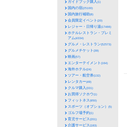
ガイドブック購入
(1)
国内の宿
(25100)
国内旅行補助
(8)
会員限定イベント
(20)
レジャー・日帰り湯
(17466)
ホテルレストラン・プレミ
アム
(4334)
グルメ・レストラン
(52573)
グルメチケット
(39)
映画
(57)
エンターテイメント
(164)
海外ホテル
(24)
ツアー・航空券
(132)
レンタカー
(49)
クルマ購入
(331)
お買得ソクホウ
(1)
フィットネス
(950)
スポーツ（オプション）
(5)
ゴルフ場予約
(1)
育児サービス
(201)
介護サービス
(183)