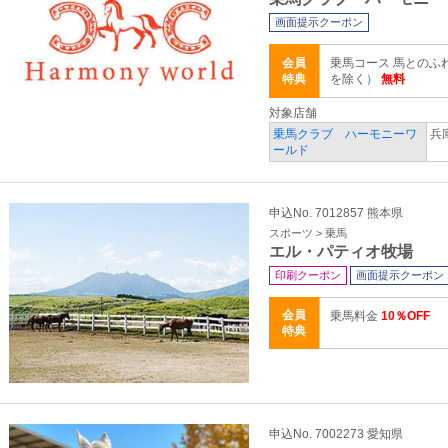
画面提示クーポン
会員
乗馬コース 馬とのふ
特典
を除く）
無料
対象店舗
乗馬クラブ ハーモニーワ
兵
ールド
申込No. 7012857 熊本県
スポーツ > 乗馬
エル・パティオ牧場
印刷クーポン
画面提示クーポン
会員
乗馬料金
10％OFF
特典
申込No. 7002273 愛知県