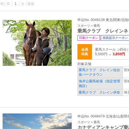
最初
前
1
次
最後
申込No. 0048138 東北/関東/北陸
スポーツ > 乗馬
乗馬クラブ クレインネ
印刷クーポン
画面提示クーポン
会員
乗馬スクール（45分）
特典
5,500円 →
3,850円
対象店舗
乗馬クラブ クレイン仙台
宮
泉パークタウン
海岸公園馬術場（指定管理
宮
施設）
乗馬クラブ クレイン伊奈
埼
申込No. 0048479 北海道/山梨県
スポーツ > 乗馬
カナディアンキャンプ乗