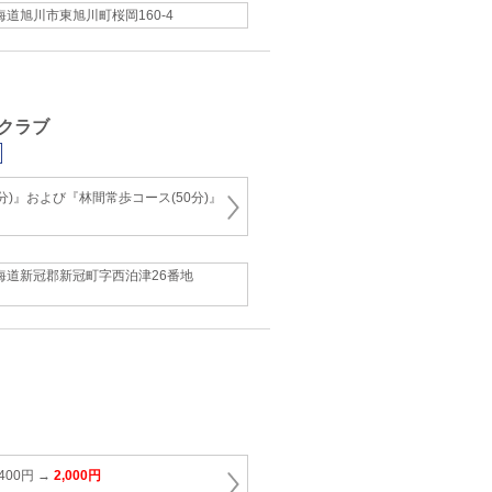
海道旭川市東旭川町桜岡160-4
クラブ
分)』および『林間常歩コース(50分)』
海道新冠郡新冠町字西泊津26番地
400円 →
2,000円