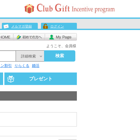
メルマガ登録
ログイン
ようこそ、会員様
検索
詳細検索
リン割引
りらくる
婚活
プレゼント