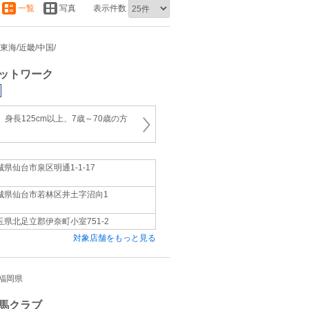
一覧
写真
表示件数
/東海/近畿/中国/
ットワーク
 身長125cm以上、7歳～70歳の方
城県仙台市泉区明通1-1-17
城県仙台市若林区井土字沼向1
玉県北足立郡伊奈町小室751-2
対象店舗をもっと見る
/福岡県
馬クラブ