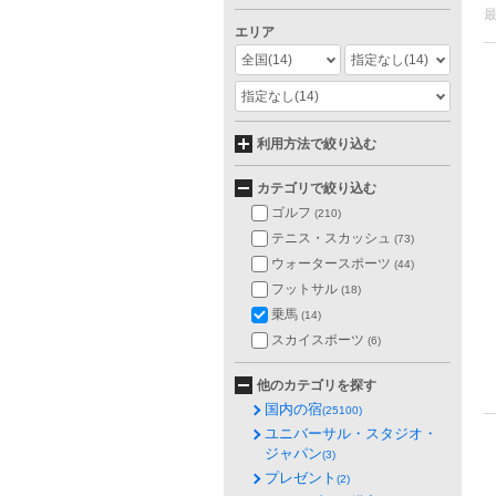
エリア
全国
(14)
指定なし
(14)
指定なし
(14)
利用方法で絞り込む
カテゴリで絞り込む
ゴルフ
(210)
テニス・スカッシュ
(73)
ウォータースポーツ
(44)
フットサル
(18)
乗馬
(14)
スカイスポーツ
(6)
他のカテゴリを探す
国内の宿
(25100)
ユニバーサル・スタジオ・
ジャパン
(3)
プレゼント
(2)