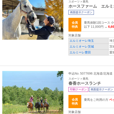
スポーツ > 乗馬
ホースファーム エルミ
画面提示クーポン
会員
乗馬体験1回コース 小
特典
以下 11,000円 →
6,6
対象店舗
エルミオーレ埼玉
埼
エルミオーレ茨城
茨
エルミーレ豊田
愛
申込No. 5077696 北海道/北海道
スポーツ > 乗馬
春香ホースランチ
印刷クーポン
画面提示クーポン
会員
乗馬をご利用の方
ペ
特典
対象店舗