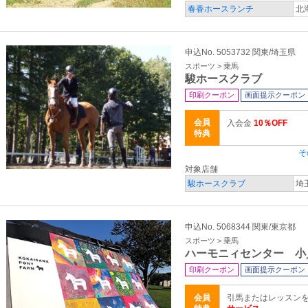
春香ホースランチ
北
申込No. 5053732 関東/埼玉県
スポーツ > 乗馬
駿ホースクラブ
印刷クーポン
画面提示クーポン
会員
入会金
10％OFF
特典
そ
対象店舗
駿ホースクラブ
埼
申込No. 5068344 関東/東京都
スポーツ > 乗馬
ハーモニィセンター 小
印刷クーポン
画面提示クーポン
会員
引馬またはレッスンを