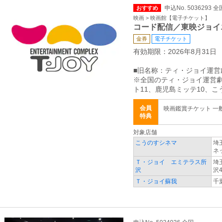
申込No. 5036293 全
おすすめ
映画 > 映画館【電子チケット】
コード配信／東映ジョイ
金券
電子チケット
有効期限：2026年8月31日
■旧名称：ティ・ジョイ運営
※全国のティ・ジョイ運営劇
ト11、鹿児島ミッテ10、
会員
映画鑑賞チケット 一般 
特典
対象店舗
こうのすシネマ
埼
ネ
Ｔ・ジョイ エミテラス所
埼
沢
沢4
Ｔ・ジョイ蘇我
千