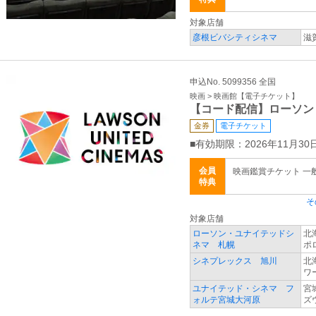
対象店舗
彦根ビバシティシネマ
滋
申込No. 5099356 全国
映画 > 映画館【電子チケット】
【コード配信】ローソン
金券
電子チケット
■有効期限：2026年11月30日
会員
映画鑑賞チケット 一般 
特典
そ
対象店舗
ローソン・ユナイテッドシ
北
ネマ 札幌
ポ
シネプレックス 旭川
北
ワ
ユナイテッド・シネマ フ
宮
ォルテ宮城大河原
ズ