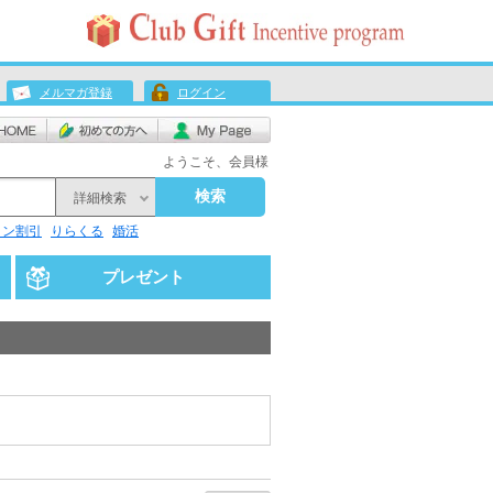
メルマガ登録
ログイン
ようこそ、会員様
検索
詳細検索
リン割引
りらくる
婚活
プレゼント