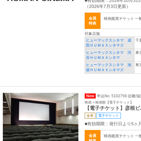
■有効期限：2026年10月31
（2026年7月3日更新）
会員
映画鑑賞チケット 一般 
特典
対象店舗
ヒューマックスシネマ 成
千
田ＨＵＭＡＸシネマズ
ヒューマックスシネマ 渋
東
谷ＨＵＭＡＸシネマ
ヒューマックスシネマ 池
東
袋ＨＵＭＡＸシネマズ
New
申込No. 5102759 近畿/
映画 > 映画館【電子チケット】
【電子チケット】彦根ビ
金券
電子チケット
■有効期限：発行日より5ヶ
会員
映画鑑賞チケット 一般 
特典