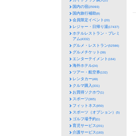
(1)
国内の宿
(25093)
国内旅行補助
(8)
会員限定イベント
(20)
レジャー・日帰り湯
(17437)
ホテルレストラン・プレミ
アム
(4332)
グルメ・レストラン
(52586)
グルメチケット
(39)
エンターテイメント
(164)
海外ホテル
(24)
ツアー・航空券
(132)
レンタカー
(49)
クルマ購入
(331)
お買得ソクホウ
(1)
スポーツ
(365)
フィットネス
(950)
スポーツ（オプション）
(5)
ゴルフ場予約
(1)
育児サービス
(201)
介護サービス
(183)