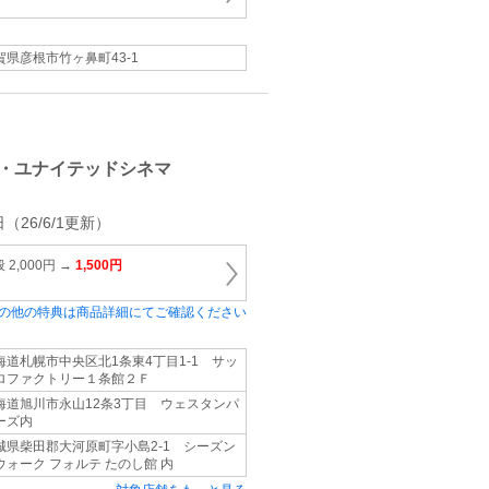
賀県彦根市竹ヶ鼻町43‐1
・ユナイテッドシネマ
（26/6/1更新）
2,000円 →
1,500円
の他の特典は商品詳細にてご確認ください
海道札幌市中央区北1条東4丁目1‐1 サッ
ロファクトリー１条館２Ｆ
海道旭川市永山12条3丁目 ウェスタンパ
ーズ内
城県柴田郡大河原町字小島2-1 シーズン
ウォーク フォルテ たのし館 内