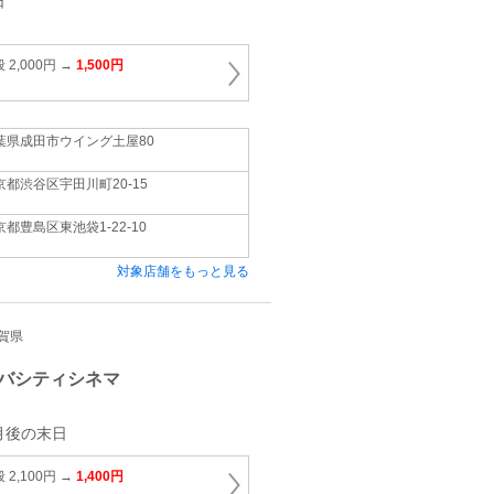
日
2,000円 →
1,500円
葉県成田市ウイング土屋80
京都渋谷区宇田川町20‐15
京都豊島区東池袋1‐22‐10
対象店舗をもっと見る
滋賀県
バシティシネマ
月後の末日
2,100円 →
1,400円