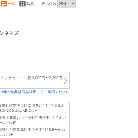
一覧
写真
表示件数
シネマズ
ケット） 一般 2,000円〜2,200円
の他の特典は商品詳細にてご確認ください
海道札幌市中央区南四条西4丁目1番地1
CONO SUSUKINO 5F
森県上北郡おいらせ町中野平40- 1イオン
ール下田内
城県仙台市青葉区中央三丁目7番5号仙台
コ2 6F