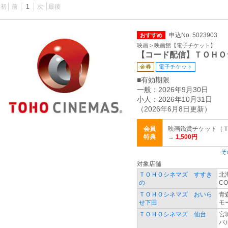
最初
前
1
次
最後
申込No. 5023903
おすすめ
映画 > 映画館【電子チケット】
【コード配信】ＴＯＨＯ
金券
電子チケット
■有効期限
一般：2026年9月30日
小人：2026年10月31日
（2026年6月8日更新）
会員
映画鑑賞チケット（ＴＣチ
特典
→
1,500円
そ
対象店舗
ＴＯＨＯシネマズ すすき
北
の
CO
ＴＯＨＯシネマズ おいら
青
せ下田
モ
ＴＯＨＯシネマズ 仙台
宮
パル