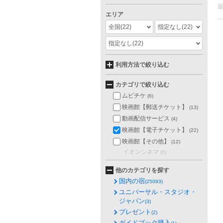
エリア
全国
(22)
指定なし
(22)
指定なし
(22)
利用方法で絞り込む
カテゴリで絞り込む
ムビチケ
(6)
映画館【郵送チケット】
(13)
動画配信サービス
(4)
映画館【電子チケット】
(22)
映画館【その他】
(12)
イオンシネマ
(0)
他のカテゴリを探す
国内の宿
(25093)
ユニバーサル・スタジオ・
ジャパン
(3)
プレゼント
(2)
ガイドブック購入