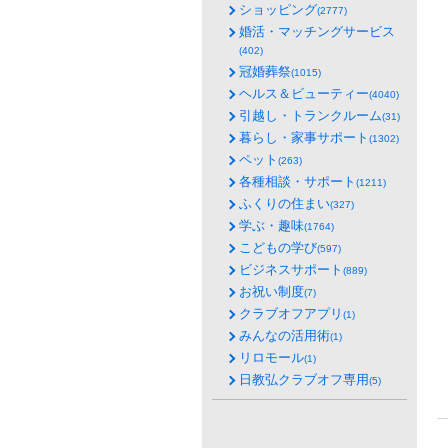
ショッピング
(2777)
婚活・マッチングサービス
(402)
冠婚葬祭
(1015)
ヘルス＆ビューティー
(4040)
引越し・トランクルーム
(31)
暮らし・家事サポート
(1302)
ペット
(263)
各種相談・サポート
(1211)
ふくりの住まい
(327)
学ぶ・趣味
(1764)
こどもの学び
(597)
ビジネスサポート
(889)
お祝い制度
(7)
クラブオフアプリ
(1)
みんなの活用術
(1)
リロモール
(1)
日教弘クラブオフ専用
(5)