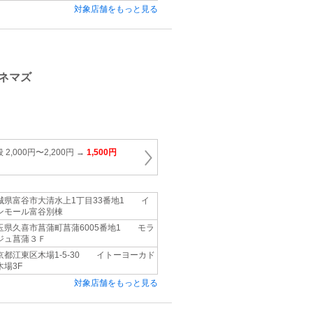
対象店舗をもっと見る
ネマズ
,000円〜2,200円 →
1,500円
城県富谷市大清水上1丁目33番地1 イ
ンモール富谷別棟
玉県久喜市菖蒲町菖蒲6005番地1 モラ
ジュ菖蒲３Ｆ
京都江東区木場1‐5‐30 イトーヨーカド
木場3F
対象店舗をもっと見る