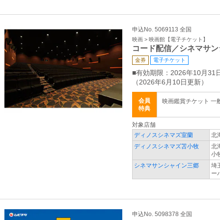
申込No. 5069113 全国
映画 > 映画館【電子チケット】
コード配信／シネマサン
金券
電子チケット
■有効期限：2026年10月31
（2026年6月10日更新）
会員
映画鑑賞チケット 一般 
特典
対象店舗
ディノスシネマズ室蘭
北
ディノスシネマズ苫小牧
北
小
シネマサンシャイン三郷
埼
ー
申込No. 5098378 全国