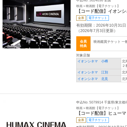
申込No. 5024036 全国
映画 > 映画館【電子チケット】
【コード配信】イオンシ
金券
電子チケット
有効期限：2026年10月31日
（2026年7月3日更新）
会員
映画鑑賞チケット 一般 
特典
対象店舗
イオンシネマ 小樽
北
２
イオンシネマ 江別
北
イオンシネマ 北見
北
申込No. 5079914 千葉県/東京
映画 > 映画館【電子チケット】
【コード配信】ヒューマ
金券
電子チケット