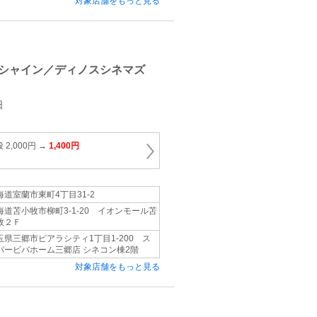
対象店舗をもっと見る
シャイン／ディノスシネマズ
日
2,000円 →
1,400円
海道室蘭市東町4丁目31‐2
海道苫小牧市柳町3‐1‐20 イオンモール苫
牧２Ｆ
玉県三郷市ピアラシティ1丁目1-200 ス
パービバホーム三郷店 シネコン棟2階
対象店舗をもっと見る