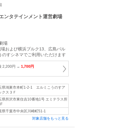
国
エンタテインメント運営劇場
劇場
場および横浜ブルク13、広島バル
こうのすシネマでご利用いただけます
2,200円 →
1,700円
玉県鴻巣市本町1‐2‐1 エルミこうのすア
ックス３Ｆ
玉県所沢市東住吉10番地1号 エミテラス所
F
葉県千葉市中央区川崎町51‐1
対象店舗をもっと見る