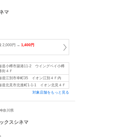
ネマ
2,000円 →
1,400円
海道小樽市築港11‐2 ウイングベイ小樽
番街４Ｆ
海道江別市幸町35 イオン江別４Ｆ内
海道北見市北進町1‐1‐1 イオン北見４Ｆ
対象店舗をもっと見る
都/神奈川県
ックスシネマ