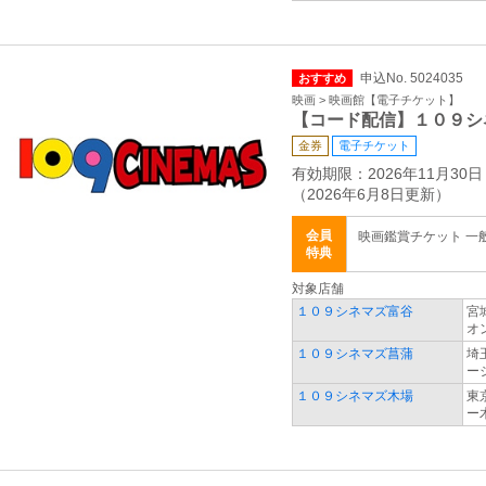
申込No. 5024035
おすすめ
映画 > 映画館【電子チケット】
【コード配信】１０９シ
金券
電子チケット
有効期限：2026年11月30日
（2026年6月8日更新）
会員
映画鑑賞チケット 一般 2
特典
対象店舗
１０９シネマズ富谷
宮
オ
１０９シネマズ菖蒲
埼
ー
１０９シネマズ木場
東
ー