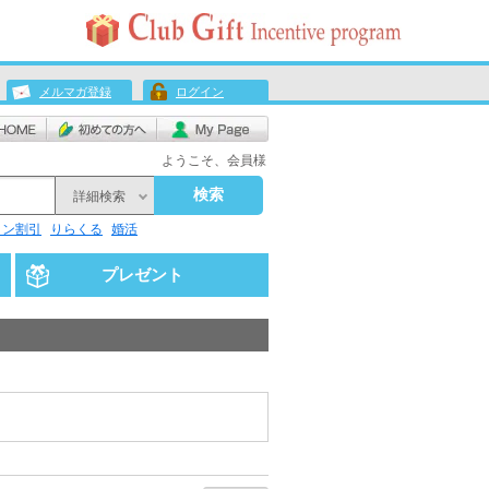
メルマガ登録
ログイン
ようこそ、会員様
検索
詳細検索
リン割引
りらくる
婚活
プレゼント