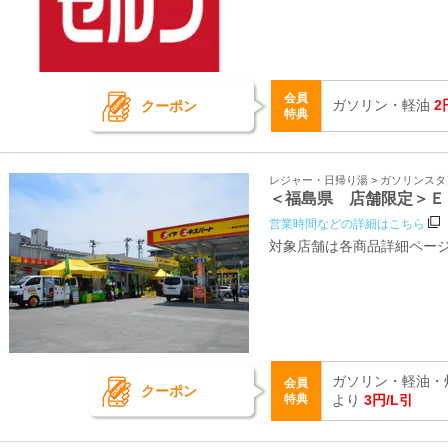
会員
ガソリン・軽油
2
クーポン
特典
レジャー・日帰り湯 > ガソリンス
＜福島県 店舗限定＞Ｅ
営業時間などの詳細はこちら
対象店舗は各商品詳細ペー
ガソリン・軽油・
会員
クーポン
特典
より
3円/L引