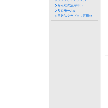
(1)
みんなの活用術
(1)
リロモール
(1)
日教弘クラブオフ専用
(5)