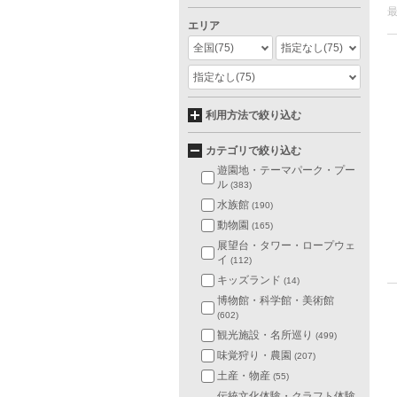
エリア
全国
(75)
指定なし
(75)
指定なし
(75)
利用方法で絞り込む
カテゴリで絞り込む
遊園地・テーマパーク・プー
ル
(383)
水族館
(190)
動物園
(165)
展望台・タワー・ロープウェ
イ
(112)
キッズランド
(14)
博物館・科学館・美術館
(602)
観光施設・名所巡り
(499)
味覚狩り・農園
(207)
土産・物産
(55)
伝統文化体験・クラフト体験