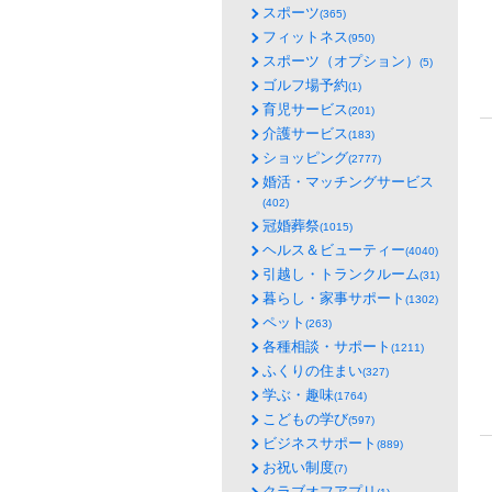
スポーツ
(365)
フィットネス
(950)
スポーツ（オプション）
(5)
ゴルフ場予約
(1)
育児サービス
(201)
介護サービス
(183)
ショッピング
(2777)
婚活・マッチングサービス
(402)
冠婚葬祭
(1015)
ヘルス＆ビューティー
(4040)
引越し・トランクルーム
(31)
暮らし・家事サポート
(1302)
ペット
(263)
各種相談・サポート
(1211)
ふくりの住まい
(327)
学ぶ・趣味
(1764)
こどもの学び
(597)
ビジネスサポート
(889)
お祝い制度
(7)
クラブオフアプリ