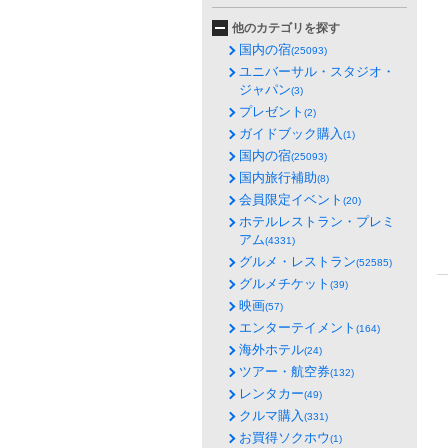
他のカテゴリを探す
国内の宿
(25093)
ユニバーサル・スタジオ・
ジャパン
(3)
プレゼント
(2)
ガイドブック購入
(1)
国内の宿
(25093)
国内旅行補助
(8)
会員限定イベント
(20)
ホテルレストラン・プレミ
アム
(4331)
グルメ・レストラン
(52585)
グルメチケット
(39)
映画
(57)
エンターテイメント
(164)
海外ホテル
(24)
ツアー・航空券
(132)
レンタカー
(49)
クルマ購入
(331)
お買得ソクホウ
(1)