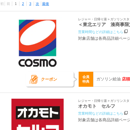
最初
前
1
2
3
次
最後
レジャー・日帰り湯 > ガソリンス
＜東北エリア 湊商事限
営業時間などの詳細はこちら
対象店舗は各商品詳細ペー
会員
ガソリン給油
店頭
クーポン
特典
レジャー・日帰り湯 > ガソリンス
オカモト セルフ
営業時間などの詳細はこちら
対象店舗は各商品詳細ペー