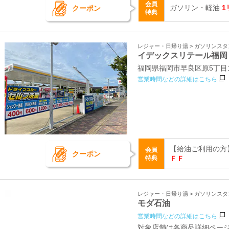
会員
ガソリン・軽油
1
クーポン
特典
レジャー・日帰り湯 > ガソリンス
イデックスリテール福岡
福岡県福岡市早良区原5丁目13
営業時間などの詳細はこちら
【給油ご利用の方
会員
クーポン
特典
ＦＦ
レジャー・日帰り湯 > ガソリンス
モダ石油
営業時間などの詳細はこちら
対象店舗は各商品詳細ペー