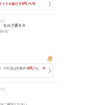
リットルあたり3円／L引
タンド
 セルフ原ＳＳ
-11
】 ※灯油は対象外
5円／Ｌ Ｏ
タンド
ジをご確認ください