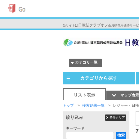
日教弘クラブオフ
当サイトは
会員様専用優待サービ
カテゴリ一覧
カテゴリから探す
リスト表示
マップ表示
トップ
検索結果一覧
レジャー・日帰
絞り込み
条件クリア
キーワード
7
検索