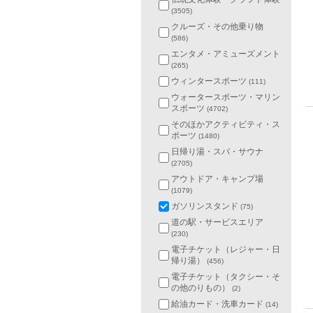
(3505)
クルーズ・その他乗り物
(586)
エンタメ・アミューズメント
(265)
ウィンタースポーツ
(111)
ウォータースポーツ・マリン
スポーツ
(4702)
そのほかアクティビティ・ス
ポーツ
(1480)
日帰り湯・スパ・サウナ
(2705)
アウトドア・キャンプ場
(1079)
ガソリンスタンド
(75)
道の駅・サービスエリア
(230)
電子チケット（レジャー・日
帰り湯）
(456)
電子チケット（タクシー・そ
の他のりもの）
(2)
給油カード・洗車カード
(14)