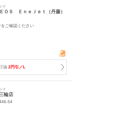
タンド
ＥＯＳ ＥｎｅＪｅｔ（丹藤）
ジをご確認ください
灯油
2円引／L
タンド
三輪店
6-54