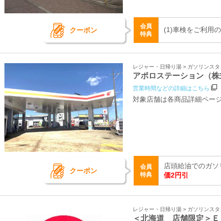
会員
(1)車検をご利用
クーポン
特典
レジャー・日帰り湯 > ガソリンス
アポロステーション（株
営業時間などの詳細はこちら
対象店舗は各商品詳細ペー
店頭給油でのガソ
会員
クーポン
特典
価2円引
レジャー・日帰り湯 > ガソリンス
＜北海道 店舗限定＞Ｅ