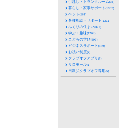
引越し・トランクルーム
(31)
暮らし・家事サポート
(1302)
ペット
(263)
各種相談・サポート
(1211)
ふくりの住まい
(327)
学ぶ・趣味
(1764)
こどもの学び
(597)
ビジネスサポート
(889)
お祝い制度
(7)
クラブオフアプリ
(1)
リロモール
(1)
日教弘クラブオフ専用
(5)