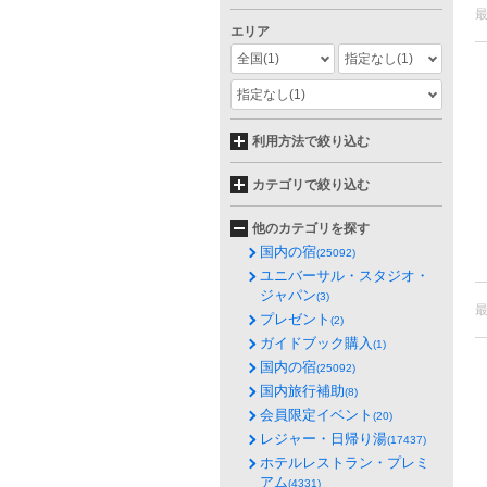
エリア
全国
(1)
指定なし
(1)
指定なし
(1)
利用方法で絞り込む
カテゴリで絞り込む
他のカテゴリを探す
国内の宿
(25092)
ユニバーサル・スタジオ・
ジャパン
(3)
プレゼント
(2)
ガイドブック購入
(1)
国内の宿
(25092)
国内旅行補助
(8)
会員限定イベント
(20)
レジャー・日帰り湯
(17437)
ホテルレストラン・プレミ
アム
(4331)