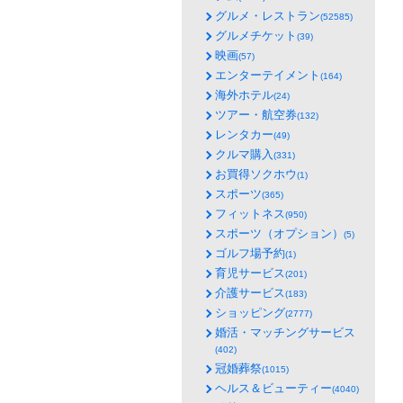
グルメ・レストラン
(52585)
グルメチケット
(39)
映画
(57)
エンターテイメント
(164)
海外ホテル
(24)
ツアー・航空券
(132)
レンタカー
(49)
クルマ購入
(331)
お買得ソクホウ
(1)
スポーツ
(365)
フィットネス
(950)
スポーツ（オプション）
(5)
ゴルフ場予約
(1)
育児サービス
(201)
介護サービス
(183)
ショッピング
(2777)
婚活・マッチングサービス
(402)
冠婚葬祭
(1015)
ヘルス＆ビューティー
(4040)