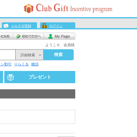
メルマガ登録
ログイン
ようこそ、会員様
検索
詳細検索
リン割引
りらくる
婚活
プレゼント