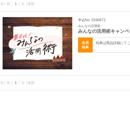
最初
前
1
次
最後
申込No. 5590872
みんなの活用術
みんなの活用術キャンペ
会員
特典は商品詳細にて
特典
最初
前
1
次
最後